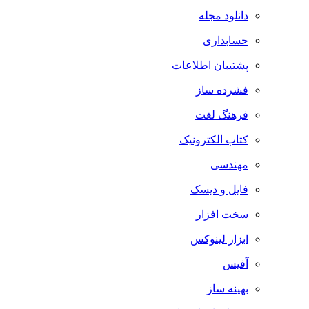
دانلود مجله
حسابداری
پشتیبان اطلاعات
فشرده ساز
فرهنگ لغت
کتاب الکترونیک
مهندسی
فایل و دیسک
سخت افزار
ابزار لینوکس
آفیس
بهینه ساز