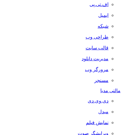
اف.تی.پی
ایمیل
شبکه
طراحی وب
قالب سایت
مدیریت دانلود
مرورگر وب
مسنجر
مالتی مدیا
دی.وی.دی
مبدل
نمایش فیلم
ویرایشگر صوت