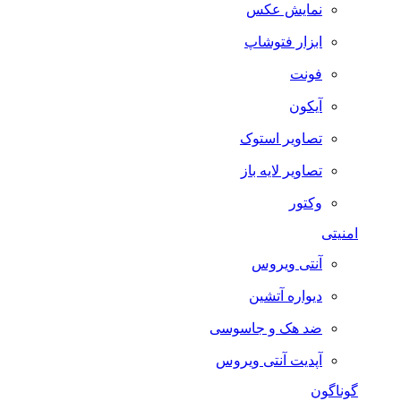
نمایش عکس
ابزار فتوشاپ
فونت
آیکون
تصاویر استوک
تصاویر لایه باز
وکتور
امنیتی
آنتی ویروس
دیواره آتشین
ضد هک و جاسوسی
آپدیت آنتی ویروس
گوناگون