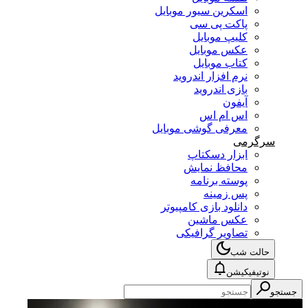
اسکرین سیور موبایل
پاکت پی سی
کلیپ موبایل
عکس موبایل
کتاب موبایل
نرم افزار اندروید
بازی اندروید
آیفون
اس ام اس
معرفی گوشی موبایل
سرگرمی
ابزار دسکتاپ
محافظ نمایش
پوسته برنامه
پس زمینه
دانلود بازی کامپیوتر
عکس ماشین
تصاویر گرافیکی
حالت شب
نوتیفیکیشن
جستجو