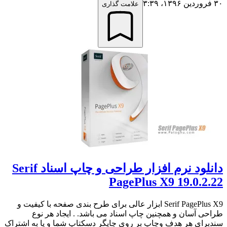
۳۰ فروردین ۱۳۹۶،‏ ۳:۳۹
علامت گذاری
دانلود نرم افزار طراحی و چاپ اسناد Serif
PagePlus X9 19.0.2.22
Serif PagePlus X9 ابزار عالی برای طرح بندی صفحه با کیفیت و
طراحی آسان و همچنین چاپ اسناد می باشد. . ایجاد هر نوع
سندبرای هر هدف وچاپ بر روی چاپگر دسکتاپ شما و یا به اشتراک