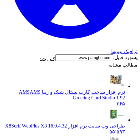
نیم‌بها
فایل:
کپی شد
 مشابه
نرم افزار ساخت کارت پستال شیک و زیبا AMS
AMS
Greeting Card Studio 1.92
۳۶۵
طراحی وب سایت نرم افزار X8
Serif WebPlus X8 16.0.4.32
۵۵٬۵۹۳