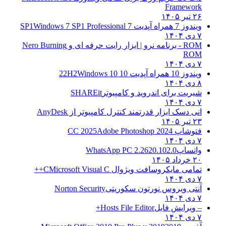
Framework
۲۶ تیر ۱۴۰۵
ویندوز 7 همراه آپدیت 7 SP1
Windows 7 SP1 Professional
۷ دی ۱۴۰۴
ROM - برنامه نرو | ابزار رایت حرفه ای و
Nero Burning
ROM
۷ دی ۱۴۰۴
ویندوز 10 همراه آپدیت 10 22H2
Windows 10
۸ دی ۱۴۰۴
شیریت برای اندروید و کامپیوتر
SHAREit
۷ دی ۱۴۰۴
انی دسک ابزار قدرتمند کنترل کامپیوتر از
AnyDesk
۲۳ تیر ۱۴۰۵
فتوشاپ CC 2025
Adobe Photoshop 2024
۷ دی ۱۴۰۴
واتساپ
WhatsApp PC 2.2620.102.0
۲۰ خرداد ۱۴۰۵
تمامی مایکروسافت ویژوال C
Microsoft Visual C++
۷ دی ۱۴۰۴
آنتی ویروس نورتون سکوریتی
Norton Security
۷ دی ۱۴۰۴
– ویرایش فایل
Hosts File Editor+
۷ دی ۱۴۰۴