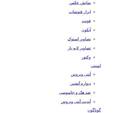
نمایش عکس
ابزار فتوشاپ
فونت
آیکون
تصاویر استوک
تصاویر لایه باز
وکتور
امنیتی
آنتی ویروس
دیواره آتشین
ضد هک و جاسوسی
آپدیت آنتی ویروس
گوناگون