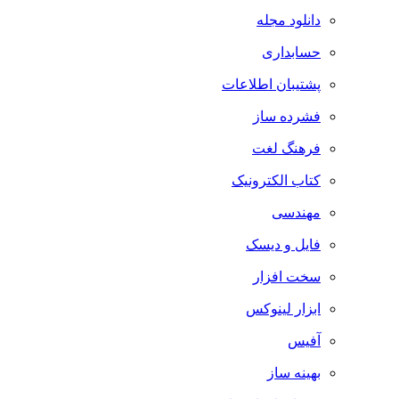
دانلود مجله
حسابداری
پشتیبان اطلاعات
فشرده ساز
فرهنگ لغت
کتاب الکترونیک
مهندسی
فایل و دیسک
سخت افزار
ابزار لینوکس
آفیس
بهینه ساز