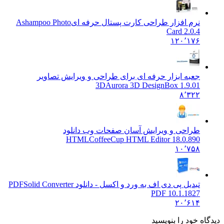
نرم افزار طراحی کارت پستال حرفه ای
Ashampoo Photo
Card 2.0.4
۱۲۰٬۱۷۶
جعبه ابزار حرفه ای برای طراحی و ویرایش تصاویر
3D
Aurora 3D DesignBox 1.9.01
۸٬۳۲۲
طراحی و ویرایش آسان صفحات وب دانلود
HTML
CoffeeCup HTML Editor 18.0.890
۱۰٬۷۵۸
تبدیل پی دی اف به ورد و اکسل - دانلود PDF
Solid Converter
PDF 10.1.1827
۲۰٬۶۱۴
 خود را بنویسید