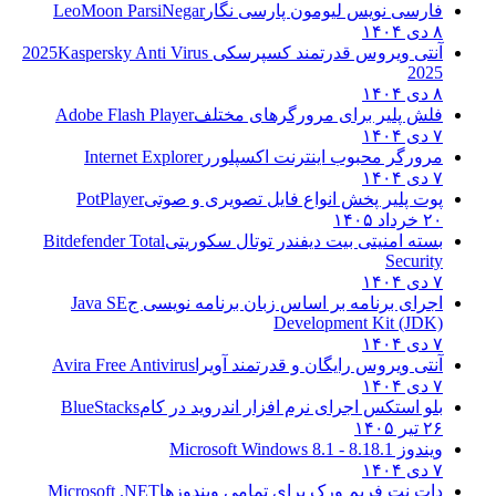
فارسی نویس لیومون پارسی نگار
LeoMoon ParsiNegar
۸ دی ۱۴۰۴
آنتی ویروس قدرتمند کسپرسکی 2025
Kaspersky Anti Virus
2025
۸ دی ۱۴۰۴
فلش پلیر برای مرورگرهای مختلف
Adobe Flash Player
۷ دی ۱۴۰۴
مرورگر محبوب اینترنت اکسپلورر
Internet Explorer
۷ دی ۱۴۰۴
پوت پلیر پخش انواع فایل تصویری و صوتی
PotPlayer
۲۰ خرداد ۱۴۰۵
بسته امنیتی بیت دیفندر توتال سکوریتی
Bitdefender Total
Security
۷ دی ۱۴۰۴
اجرای برنامه بر اساس زبان برنامه نویسی ج
Java SE
Development Kit (JDK)
۷ دی ۱۴۰۴
آنتی ویروس رایگان و قدرتمند آویرا
Avira Free Antivirus
۷ دی ۱۴۰۴
بلو استکس اجرای نرم افزار اندروید در کام
BlueStacks
۲۶ تیر ۱۴۰۵
ویندوز 8.1
8.1 - Microsoft Windows 8.1
۷ دی ۱۴۰۴
دات نت فریم ورک برای تمامی ویندوزها
Microsoft .NET