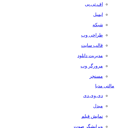
اف.تی.پی
ایمیل
شبکه
طراحی وب
قالب سایت
مدیریت دانلود
مرورگر وب
مسنجر
مالتی مدیا
دی.وی.دی
مبدل
نمایش فیلم
ویرایشگر صوت