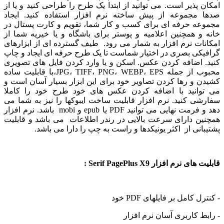
پذیر است. می توانید از ابتدا یک طرح را طراحی کنید و یا از
مجموعه از پیش ساخته نرم افزار استفاده کنید. ایجاد
ه حرفه ای برای کسب و کار شما، تقویم و کارت پستال در
 همچنین اعلامیه و پوستر برای باشگاه و یا خیریه شما از
ت نرم افزار به شمار می رود. طیف گسترده ای از ابزارهای
کی بصری در اختیار شماست تا یک طرح حرفه ای ایجاد و چاپ
 اضافه کردن عکس. اسکن و یا وارد کردن فایل های تصویری
محبوب از جمله JPG، TIFF، PNG، WEBP، EPS،با قابلیت ساده
و رها کردن تصاویر خود برای این ابزار بسیار آسان است و
انید با اضافه کردن عکس های خود طرح خود را کاملا
 کنید. نرم افزار قابلیت ساخت ایبوکها را نیز به شما می
دهد و فرمت نهایی می توانید PDF یا epub و mobi باشد. نرم افزار
ن دارای سرعت بالایی در رندر اطلاعات می باشد و قابلیت
نی از اکثر یونیکدها و راست به چپ را دارا می باشد.
نرم افزار Serif PagePlus X9 :
کامل بر فایلهای PDF خود
 کاربری آسان نرم افزار