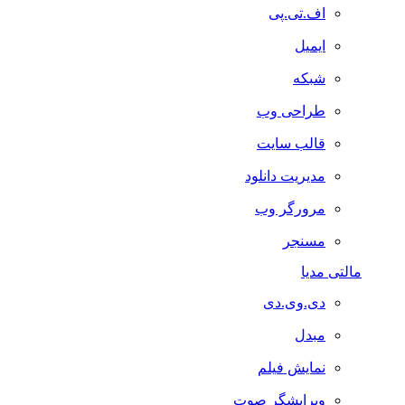
اف.تی.پی
ایمیل
شبکه
طراحی وب
قالب سایت
مدیریت دانلود
مرورگر وب
مسنجر
مالتی مدیا
دی.وی.دی
مبدل
نمایش فیلم
ویرایشگر صوت