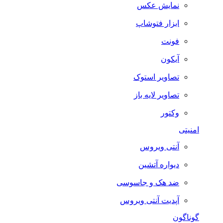
نمایش عکس
ابزار فتوشاپ
فونت
آیکون
تصاویر استوک
تصاویر لایه باز
وکتور
امنیتی
آنتی ویروس
دیواره آتشین
ضد هک و جاسوسی
آپدیت آنتی ویروس
گوناگون