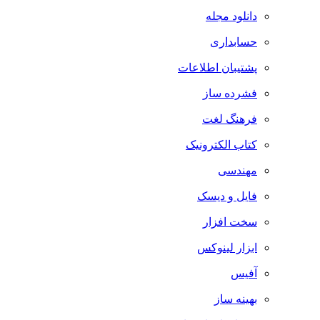
دانلود مجله
حسابداری
پشتیبان اطلاعات
فشرده ساز
فرهنگ لغت
کتاب الکترونیک
مهندسی
فایل و دیسک
سخت افزار
ابزار لینوکس
آفیس
بهینه ساز