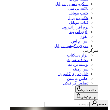
اسکرین سیور موبایل
پاکت پی سی
کلیپ موبایل
عکس موبایل
کتاب موبایل
نرم افزار اندروید
بازی اندروید
آیفون
اس ام اس
معرفی گوشی موبایل
سرگرمی
ابزار دسکتاپ
محافظ نمایش
پوسته برنامه
پس زمینه
دانلود بازی کامپیوتر
عکس ماشین
تصاویر گرافیکی
حالت شب
نوتیفیکیشن
جستجو