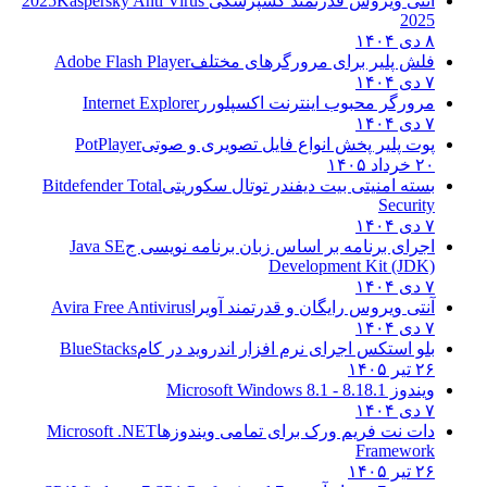
آنتی ویروس قدرتمند کسپرسکی 2025
Kaspersky Anti Virus
2025
۸ دی ۱۴۰۴
فلش پلیر برای مرورگرهای مختلف
Adobe Flash Player
۷ دی ۱۴۰۴
مرورگر محبوب اینترنت اکسپلورر
Internet Explorer
۷ دی ۱۴۰۴
پوت پلیر پخش انواع فایل تصویری و صوتی
PotPlayer
۲۰ خرداد ۱۴۰۵
بسته امنیتی بیت دیفندر توتال سکوریتی
Bitdefender Total
Security
۷ دی ۱۴۰۴
اجرای برنامه بر اساس زبان برنامه نویسی ج
Java SE
Development Kit (JDK)
۷ دی ۱۴۰۴
آنتی ویروس رایگان و قدرتمند آویرا
Avira Free Antivirus
۷ دی ۱۴۰۴
بلو استکس اجرای نرم افزار اندروید در کام
BlueStacks
۲۶ تیر ۱۴۰۵
ویندوز 8.1
8.1 - Microsoft Windows 8.1
۷ دی ۱۴۰۴
دات نت فریم ورک برای تمامی ویندوزها
Microsoft .NET
Framework
۲۶ تیر ۱۴۰۵