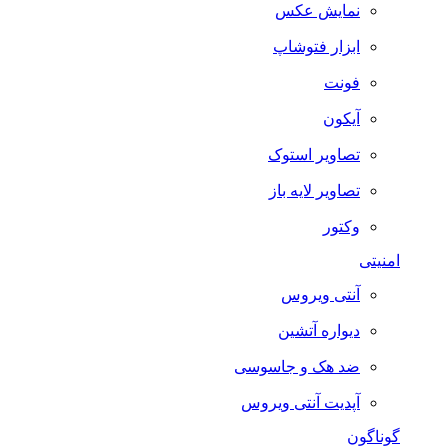
نمایش عکس
ابزار فتوشاپ
فونت
آیکون
تصاویر استوک
تصاویر لایه باز
وکتور
امنیتی
آنتی ویروس
دیواره آتشین
ضد هک و جاسوسی
آپدیت آنتی ویروس
گوناگون