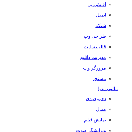
اف.تی.پی
ایمیل
شبکه
طراحی وب
قالب سایت
مدیریت دانلود
مرورگر وب
مسنجر
مالتی مدیا
دی.وی.دی
مبدل
نمایش فیلم
ویرایشگر صوت