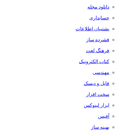
دانلود مجله
حسابداری
پشتیبان اطلاعات
فشرده ساز
فرهنگ لغت
کتاب الکترونیک
مهندسی
فایل و دیسک
سخت افزار
ابزار لینوکس
آفیس
بهینه ساز