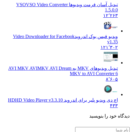
تبدیل آسان فرمت ویدیوها VSO
VSO Video Converter
1.5.0.0
۱۲٬۲۶۳
ویدیو فیس بوک اندروید
Video Downloader for Facebook
v1.35
۱۲۱٬۳۰۲
تبدیل ویدیوهای MKV به AVI MKV AVI
MKV AVI Dream
MKV to AVI Converter 6
۸٬۶۰۵
اچ دی ویدیو پلیر برای اندروید HD
HD Video Player v3.3.10
۴۳۳
ه خود را بنویسید