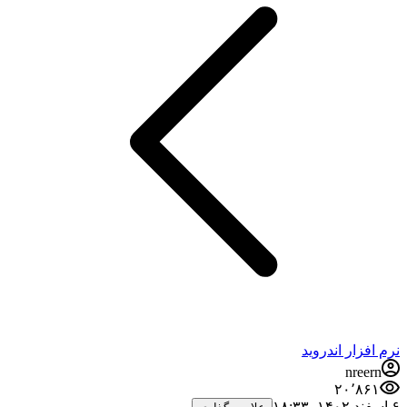
نرم افزار اندروید
nreern
۲۰٬۸۶۱
۶ اسفند ۱۴۰۲،‏ ۱۸:۳۳