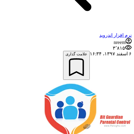
نرم افزار اندروید
nreern
۳٬۸۱۵
۶ اسفند ۱۳۹۷،‏ ۱۶:۳۴
علامت گذاری