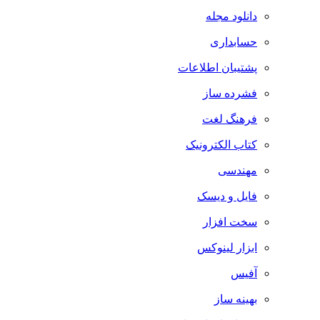
دانلود مجله
حسابداری
پشتیبان اطلاعات
فشرده ساز
فرهنگ لغت
کتاب الکترونیک
مهندسی
فایل و دیسک
سخت افزار
ابزار لینوکس
آفیس
بهینه ساز