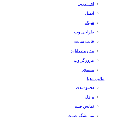
اف.تی.پی
ایمیل
شبکه
طراحی وب
قالب سایت
مدیریت دانلود
مرورگر وب
مسنجر
مالتی مدیا
دی.وی.دی
مبدل
نمایش فیلم
ویرایشگر صوت