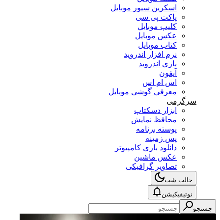
اسکرین سیور موبایل
پاکت پی سی
کلیپ موبایل
عکس موبایل
کتاب موبایل
نرم افزار اندروید
بازی اندروید
آیفون
اس ام اس
معرفی گوشی موبایل
سرگرمی
ابزار دسکتاپ
محافظ نمایش
پوسته برنامه
پس زمینه
دانلود بازی کامپیوتر
عکس ماشین
تصاویر گرافیکی
حالت شب
نوتیفیکیشن
جستجو