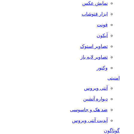
نمایش عکس
ابزار فتوشاپ
فونت
آیکون
تصاویر استوک
تصاویر لایه باز
وکتور
امنیتی
آنتی ویروس
دیواره آتشین
ضد هک و جاسوسی
آپدیت آنتی ویروس
گوناگون