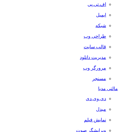
اف.تی.پی
ایمیل
شبکه
طراحی وب
قالب سایت
مدیریت دانلود
مرورگر وب
مسنجر
مالتی مدیا
دی.وی.دی
مبدل
نمایش فیلم
ویرایشگر صوت