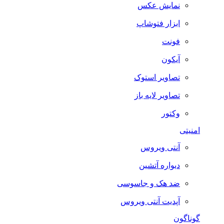
نمایش عکس
ابزار فتوشاپ
فونت
آیکون
تصاویر استوک
تصاویر لایه باز
وکتور
امنیتی
آنتی ویروس
دیواره آتشین
ضد هک و جاسوسی
آپدیت آنتی ویروس
گوناگون