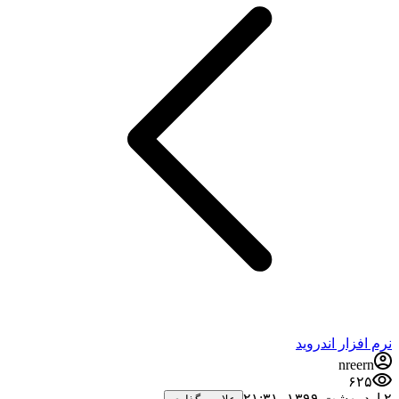
نرم افزار اندروید
nreern
۶۲۵
۲ اردیبهشت ۱۳۹۹،‏ ۲۱:۳۱