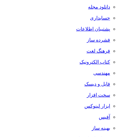
دانلود مجله
حسابداری
پشتیبان اطلاعات
فشرده ساز
فرهنگ لغت
کتاب الکترونیک
مهندسی
فایل و دیسک
سخت افزار
ابزار لینوکس
آفیس
بهینه ساز