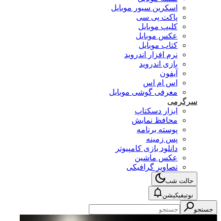
اسکرین سیور موبایل
پاکت پی سی
کلیپ موبایل
عکس موبایل
کتاب موبایل
نرم افزار اندروید
بازی اندروید
آیفون
اس ام اس
معرفی گوشی موبایل
سرگرمی
ابزار دسکتاپ
محافظ نمایش
پوسته برنامه
پس زمینه
دانلود بازی کامپیوتر
عکس ماشین
تصاویر گرافیکی
حالت شب
نوتیفیکیشن
جستجو