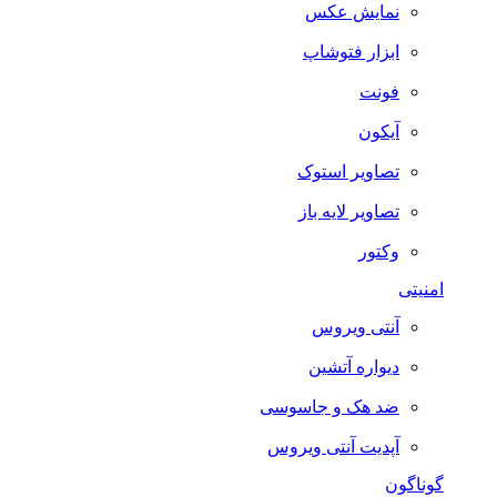
نمایش عکس
ابزار فتوشاپ
فونت
آیکون
تصاویر استوک
تصاویر لایه باز
وکتور
امنیتی
آنتی ویروس
دیواره آتشین
ضد هک و جاسوسی
آپدیت آنتی ویروس
گوناگون