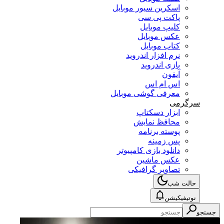
اسکرین سیور موبایل
پاکت پی سی
کلیپ موبایل
عکس موبایل
کتاب موبایل
نرم افزار اندروید
بازی اندروید
آیفون
اس ام اس
معرفی گوشی موبایل
سرگرمی
ابزار دسکتاپ
محافظ نمایش
پوسته برنامه
پس زمینه
دانلود بازی کامپیوتر
عکس ماشین
تصاویر گرافیکی
حالت شب
نوتیفیکیشن
جستجو