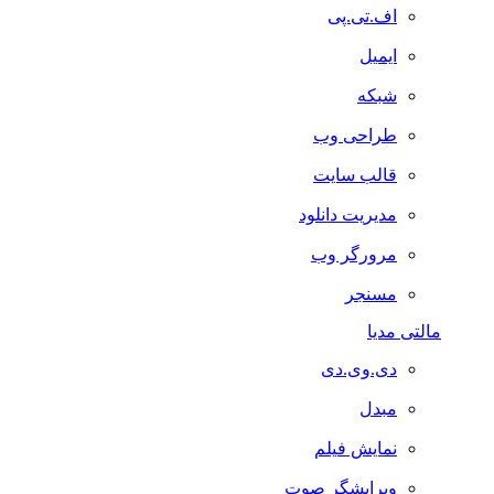
اف.تی.پی
ایمیل
شبکه
طراحی وب
قالب سایت
مدیریت دانلود
مرورگر وب
مسنجر
مالتی مدیا
دی.وی.دی
مبدل
نمایش فیلم
ویرایشگر صوت