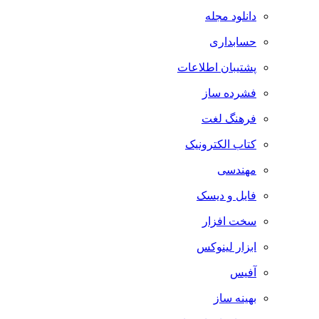
دانلود مجله
حسابداری
پشتیبان اطلاعات
فشرده ساز
فرهنگ لغت
کتاب الکترونیک
مهندسی
فایل و دیسک
سخت افزار
ابزار لینوکس
آفیس
بهینه ساز