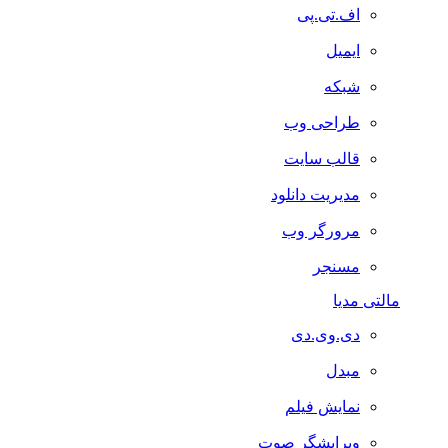
اف.تی.پی
ایمیل
شبکه
طراحی وب
قالب سایت
مدیریت دانلود
مرورگر وب
مسنجر
مالتی مدیا
دی.وی.دی
مبدل
نمایش فیلم
ویرایشگر صوت