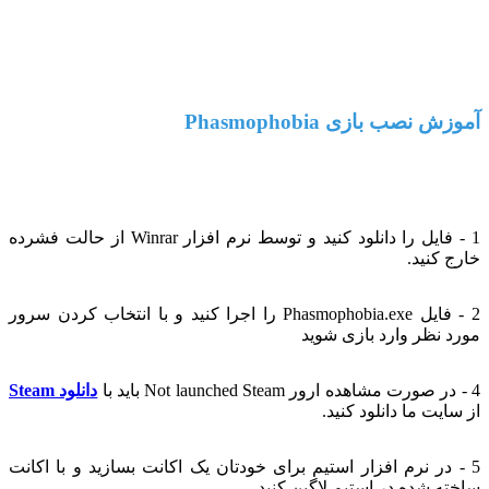
Memory:
8 GB RAM
Graphics:
NVIDIA GTX 970 / AMD Radeon R9 290
or greater
Storage:
18 GB available space
زش نصب بازی Phasmophobia
1 - فایل را دانلود کنید و توسط نرم افزار Winrar از حالت فشرده
رج کنید.
2 - فایل Phasmophobia.exe را اجرا کنید و با انتخاب کردن سرور
رد نظر وارد بازی شوید
دانلود Steam
 سایت ما دانلود کنید.
 - در نرم افزار استیم برای خودتان یک اکانت بسازید و با اکانت
خته شده در استیم لاگین کنید.