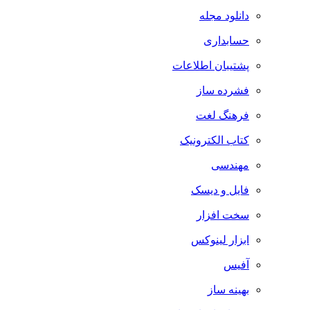
دانلود مجله
حسابداری
پشتیبان اطلاعات
فشرده ساز
فرهنگ لغت
کتاب الکترونیک
مهندسی
فایل و دیسک
سخت افزار
ابزار لینوکس
آفیس
بهینه ساز