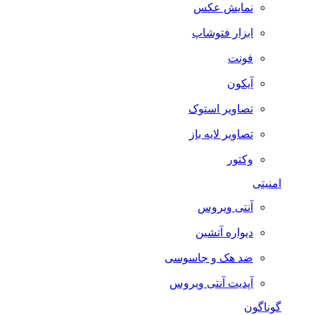
نمایش عکس
ابزار فتوشاپ
فونت
آیکون
تصاویر استوک
تصاویر لایه باز
وکتور
امنیتی
آنتی ویروس
دیواره آتشین
ضد هک و جاسوسی
آپدیت آنتی ویروس
گوناگون