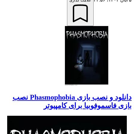
علامت گذاری
دانلود و نصب بازی Phasmophobia نصب
زی فاسموفوبیا برای کامپیوتر