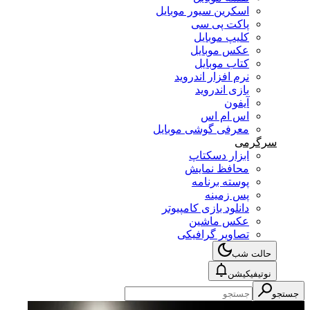
اسکرین سیور موبایل
پاکت پی سی
کلیپ موبایل
عکس موبایل
کتاب موبایل
نرم افزار اندروید
بازی اندروید
آیفون
اس ام اس
معرفی گوشی موبایل
سرگرمی
ابزار دسکتاپ
محافظ نمایش
پوسته برنامه
پس زمینه
دانلود بازی کامپیوتر
عکس ماشین
تصاویر گرافیکی
حالت شب
نوتیفیکیشن
جستجو