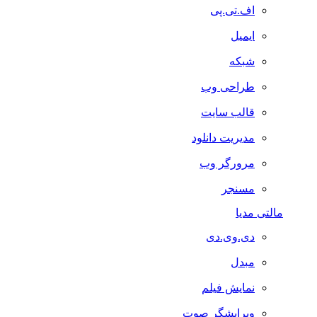
اف.تی.پی
ایمیل
شبکه
طراحی وب
قالب سایت
مدیریت دانلود
مرورگر وب
مسنجر
مالتی مدیا
دی.وی.دی
مبدل
نمایش فیلم
ویرایشگر صوت