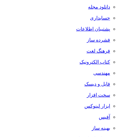
دانلود مجله
حسابداری
پشتیبان اطلاعات
فشرده ساز
فرهنگ لغت
کتاب الکترونیک
مهندسی
فایل و دیسک
سخت افزار
ابزار لینوکس
آفیس
بهینه ساز