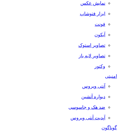
نمایش عکس
ابزار فتوشاپ
فونت
آیکون
تصاویر استوک
تصاویر لایه باز
وکتور
امنیتی
آنتی ویروس
دیواره آتشین
ضد هک و جاسوسی
آپدیت آنتی ویروس
گوناگون