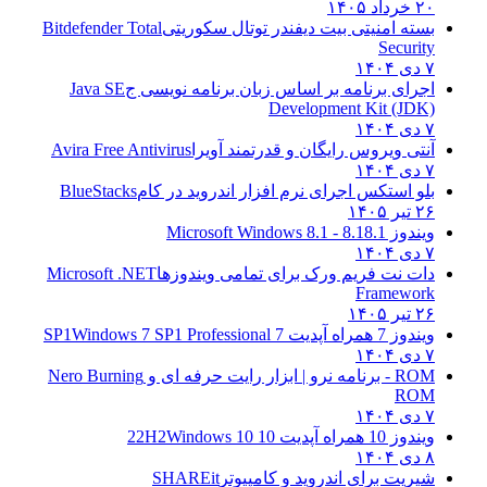
۲۰ خرداد ۱۴۰۵
بسته امنیتی بیت دیفندر توتال سکوریتی
Bitdefender Total
Security
۷ دی ۱۴۰۴
اجرای برنامه بر اساس زبان برنامه نویسی ج
Java SE
Development Kit (JDK)
۷ دی ۱۴۰۴
آنتی ویروس رایگان و قدرتمند آویرا
Avira Free Antivirus
۷ دی ۱۴۰۴
بلو استکس اجرای نرم افزار اندروید در کام
BlueStacks
۲۶ تیر ۱۴۰۵
ویندوز 8.1
8.1 - Microsoft Windows 8.1
۷ دی ۱۴۰۴
دات نت فریم ورک برای تمامی ویندوزها
Microsoft .NET
Framework
۲۶ تیر ۱۴۰۵
ویندوز 7 همراه آپدیت 7 SP1
Windows 7 SP1 Professional
۷ دی ۱۴۰۴
ROM - برنامه نرو | ابزار رایت حرفه ای و
Nero Burning
ROM
۷ دی ۱۴۰۴
ویندوز 10 همراه آپدیت 10 22H2
Windows 10
۸ دی ۱۴۰۴
شیریت برای اندروید و کامپیوتر
SHAREit