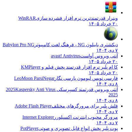
وینرار قدرتمندترین نرم افزار فشرده سازی
WinRAR
۲۰ خرداد ۱۴۰۵
دیکشنری بابیلون NG - فرهنگ لغت کامپیوتر
Babylon Pro NG
۷ دی ۱۴۰۴
آنتی ویروس آواست
avast! Antivirus
۲۰ خرداد ۱۴۰۵
کا ام پلیر نرم افزار قدرتمند پخش فیلم و
KMPlayer
۲۰ خرداد ۱۴۰۵
فارسی نویس لیومون پارسی نگار
LeoMoon ParsiNegar
۸ دی ۱۴۰۴
آنتی ویروس قدرتمند کسپرسکی 2025
Kaspersky Anti Virus
2025
۸ دی ۱۴۰۴
فلش پلیر برای مرورگرهای مختلف
Adobe Flash Player
۷ دی ۱۴۰۴
مرورگر محبوب اینترنت اکسپلورر
Internet Explorer
۷ دی ۱۴۰۴
پوت پلیر پخش انواع فایل تصویری و صوتی
PotPlayer