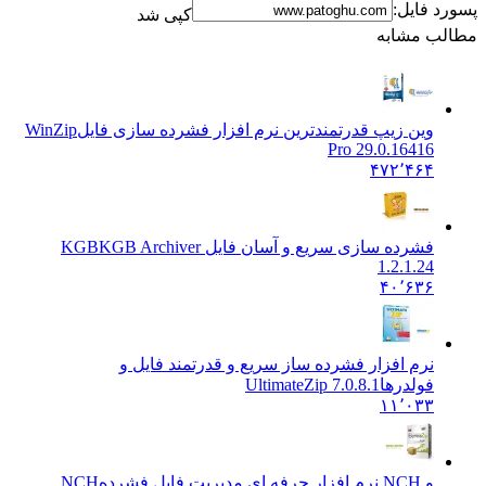
پسورد فایل:
کپی شد
مطالب مشابه
وین زیپ قدرتمندترین نرم افزار فشرده سازی فایل
WinZip
Pro 29.0.16416
۴۷۲٬۴۶۴
فشرده سازی سریع و آسان فایل KGB
KGB Archiver
1.2.1.24
۴۰٬۶۳۶
نرم افزار فشرده ساز سریع و قدرتمند فایل و
فولدرها
UltimateZip 7.0.8.1
۱۱٬۰۳۳
و NCH نرم افزار حرفه ای مدیریت فایل فشرده
NCH