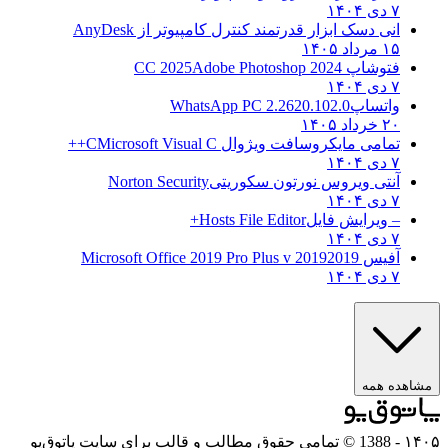
۷ دی ۱۴۰۴
انی دسک ابزار قدرتمند کنترل کامپیوتر از
AnyDesk
۱۵ مرداد ۱۴۰۵
فتوشاپ CC 2025
Adobe Photoshop 2024
۷ دی ۱۴۰۴
واتساپ
WhatsApp PC 2.2620.102.0
۲۰ خرداد ۱۴۰۵
تمامی مایکروسافت ویژوال C
Microsoft Visual C++
۷ دی ۱۴۰۴
آنتی ویروس نورتون سکوریتی
Norton Security
۷ دی ۱۴۰۴
– ویرایش فایل
Hosts File Editor+
۷ دی ۱۴۰۴
آفیس 2019
2019 Microsoft Office 2019 Pro Plus v
۷ دی ۱۴۰۴
مشاهده همه
۱۴۰۵
- 1388 © تمامی حقوق مطالب و قالب برای سایت پاتوق‌یو