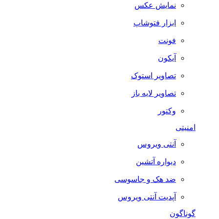
نمایش عکس
ابزار فتوشاپ
فونت
آیکون
تصاویر استوک
تصاویر لایه باز
وکتور
امنیتی
آنتی ویروس
دیواره آتشین
ضد هک و جاسوسی
آپدیت آنتی ویروس
گوناگون