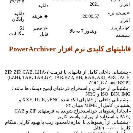
۳۹٬۲۲۷
2021
افزار
دانلود
⭐نسخه نرم
دانلود
20.00.57
🔥 هزینه
رایگان
افزار
✔️ نیازمند
51
🔆 حجم
ویندوز 7 به بالا
مگابایت
فایل
سیستم
قابلیتهای کلیدی نرم افزار PowerArchiver
- پشتیبانی داخلی کامل از فایلهای با فرمت ۷-ZIP, ZIP, CAB, LHA
(LZH), TAR, TAR.GZ, TAR.BZ2, BH, RAR, ARJ, ARC, ACE,
ZOO, GZ, and BZIP2
- پشتیبانی از خواندن و استخراج فرمتهای ایمیج دیسک ها مانند :
ISO, BIN, IMG و NRG
- پشتیبانی داخلی از فایلهای انکد شده XXE, UUE, yENC و
پشتیبانی کامل از MIME مبنای ۶۴
- ایجاد آرشیوهای خوداستخراج شونده به فرمتهای ZIP و CAB
وPAE با استفاده از ویزارد واسط کاربر
- پشتیبانی از آرشیوهای با اندازه نامحدود زیپ با بهبود کارایی هنگام
کار با ۱۰۰/۰۰۰ فایل