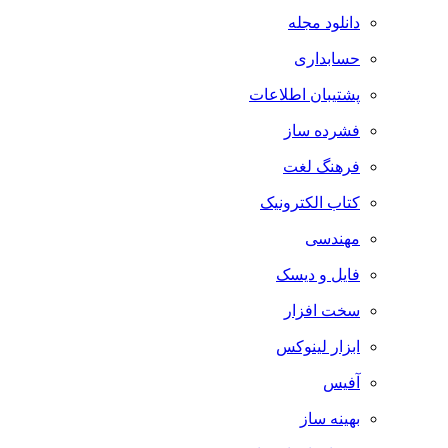
دانلود مجله
حسابداری
پشتیبان اطلاعات
فشرده ساز
فرهنگ لغت
کتاب الکترونیک
مهندسی
فایل و دیسک
سخت افزار
ابزار لینوکس
آفیس
بهینه ساز