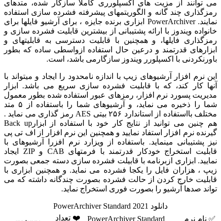
می توانند از مزیت های اکسپلورری کاملا سازگار شده، متدهای
رمزگذاری چند گانه و الگوریتمهای پیشرفته فشرده سازی استفاده
نمایند. PowerArchiver ابزاری برنده جایزه ، برای آرشیو فایلها برای
خانواده ویندوز با ارائه پشتیبانی از بیشترین قابلیت فشرده سازی و
رمزگذاری فایلها، و همچنین با قابلیت دسترسی به قابلیتهای و
ابزارهای قدرتمند و درعین حال استفاده ازواسطی ساده که بطور
باورنکردنی با اکسپلورر ویندوز سازگارمی باشد، است.
این نرم افزار آرشیوهای زیپ با اندازه نامحدود را ایجاد و میتواند با
آنها کار کند، که با قابلیت فشرده سازی سریع می باشد. ابزار
مدیریت پسورد نرم افزار، رمزهای عبور استفاده شده بطور معمول
شما را ذخیره می نماید، و آرشیوهای شما را باستفاده از ۵ متد
مختلف بااستفاده از استاندارد ۲۵۶ بیتی AES رمز گذاری می نماید .
هم چنین می توانید از نتایج کار خود با استفاده از ابزارBack up
گیرنده نرم افزار استفاد نمایید و همچنین این نرم افزار از اف تی پی
نیز پشتیبانی مینماید. باستفاده از ویزارد نرم افزرا آرشیوهای با
قابلیت استخراج خودکار قدرتمند با فرمتهای CAB و ZIP ایجاد
نمایید. ابزاری ازبرنامه با قابیلت فشرده سازی دسته جمعی بصورت
زیپ ، هزاران فایل را یکجا فشرده می نماید. و همچنین ابزاری با
قابلیت خارج کردن از حالت فشرده بصورت چندگانه داشته که می
تواند صدها آرشیو را بصورت فوری استخراج نماید.
دانلود PowerArchiver Standard 2021
❤️ تعداد
✅ نام نرم
PowerArchiver Standard