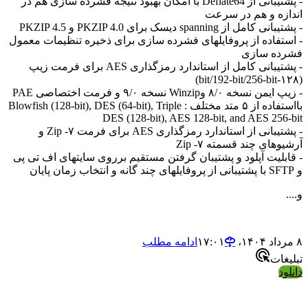
- پشتیبانی از Deflate64 با امکان بهبود نتیجه فشرده سازی هم در
اندازه و هم در سرعت
- پشتیبانی کامل از spanning دیسک برای PKZIP 4.0 و PKZIP 4.5
- استفاده از پروفایلهای فشرده سازی برای ذخیره تنظیمات معمول
فشرده سازی
- پشتیبانی کامل از استاندارد رمزگذاری AES برای فرمت زیپ
(۱۲۸-bit/192-bit/256-bit)
- زیپ ایمن نسخه ۸/۰ وWinzip نسخه ۹/۰ و فرمت اختصاصی PAE
بااستفاده از ۵ متد مختلف : Blowfish (128-bit), DES (64-bit), Triple
DES (128-bit), AES 128-bit, and AES 256-bit
- پشتیبانی از استاندارد رمزگذاری AES برای فرمت ۷- Zip و
آرشیوهای چند قسمته ۷- Zip
- قابلیت آپلود و پشتیبان گرفتن مستقیم برروی سایتهای اف تی پی
و SFTP با پشتیبانی از پروفایلهای چند گانه و انتخاب زمان پایان
و....
۸ مرداد ۱۴۰۴،‏ ۱۷:۰۱
ادامه مطلب
تبلیغات
دانلود