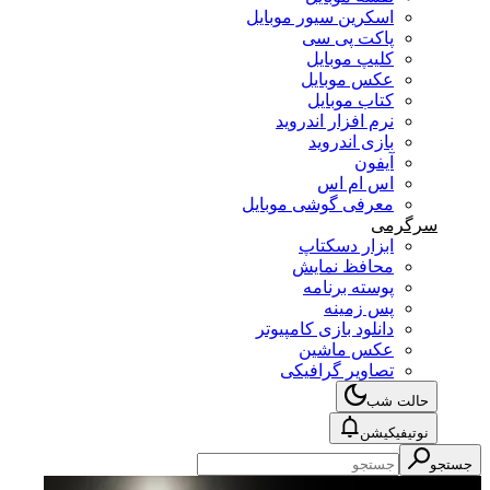
اسکرین سیور موبایل
پاکت پی سی
کلیپ موبایل
عکس موبایل
کتاب موبایل
نرم افزار اندروید
بازی اندروید
آیفون
اس ام اس
معرفی گوشی موبایل
سرگرمی
ابزار دسکتاپ
محافظ نمایش
پوسته برنامه
پس زمینه
دانلود بازی کامپیوتر
عکس ماشین
تصاویر گرافیکی
حالت شب
نوتیفیکیشن
جستجو