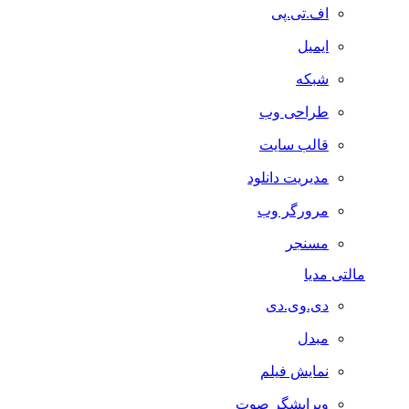
اف.تی.پی
ایمیل
شبکه
طراحی وب
قالب سایت
مدیریت دانلود
مرورگر وب
مسنجر
مالتی مدیا
دی.وی.دی
مبدل
نمایش فیلم
ویرایشگر صوت