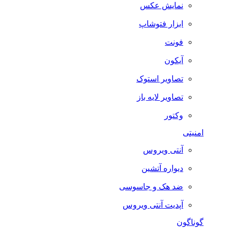
نمایش عکس
ابزار فتوشاپ
فونت
آیکون
تصاویر استوک
تصاویر لایه باز
وکتور
امنیتی
آنتی ویروس
دیواره آتشین
ضد هک و جاسوسی
آپدیت آنتی ویروس
گوناگون