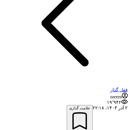
قفل گذار
nreern
۱۹٬۹۴۲
۲ آذر ۱۴۰۴،‏ ۲۲:۱۸
علامت گذاری