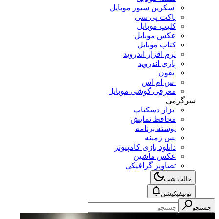
اسکرین سیور موبایل
پاکت پی سی
کلیپ موبایل
عکس موبایل
کتاب موبایل
نرم افزار اندروید
بازی اندروید
آیفون
اس ام اس
معرفی گوشی موبایل
سرگرمی
ابزار دسکتاپ
محافظ نمایش
پوسته برنامه
پس زمینه
دانلود بازی کامپیوتر
عکس ماشین
تصاویر گرافیکی
حالت شب
نوتیفیکیشن
جستجو