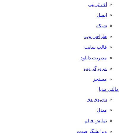
اف.تی.پی
ایمیل
شبکه
طراحی وب
قالب سایت
مدیریت دانلود
مرورگر وب
مسنجر
مالتی مدیا
دی.وی.دی
مبدل
نمایش فیلم
ویرایشگر صوت