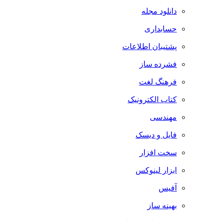
دانلود مجله
حسابداری
پشتیبان اطلاعات
فشرده ساز
فرهنگ لغت
کتاب الکترونیک
مهندسی
فایل و دیسک
سخت افزار
ابزار لینوکس
آفیس
بهینه ساز