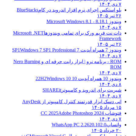
۷ دی ۱۴۰۴
بلو استکس اجرای نرم افزار اندروید در کام
BlueStacks
۲۶ تیر ۱۴۰۵
ویندوز 8.1
8.1 - Microsoft Windows 8.1
۷ دی ۱۴۰۴
دات نت فریم ورک برای تمامی ویندوزها
Microsoft .NET
Framework
۲۶ تیر ۱۴۰۵
ویندوز 7 همراه آپدیت 7 SP1
Windows 7 SP1 Professional
۷ دی ۱۴۰۴
ROM - برنامه نرو | ابزار رایت حرفه ای و
Nero Burning
ROM
۷ دی ۱۴۰۴
ویندوز 10 همراه آپدیت 10 22H2
Windows 10
۸ دی ۱۴۰۴
شیریت برای اندروید و کامپیوتر
SHAREit
۷ دی ۱۴۰۴
انی دسک ابزار قدرتمند کنترل کامپیوتر از
AnyDesk
۱۵ مرداد ۱۴۰۵
فتوشاپ CC 2025
Adobe Photoshop 2024
۷ دی ۱۴۰۴
واتساپ
WhatsApp PC 2.2620.102.0
۲۰ خرداد ۱۴۰۵