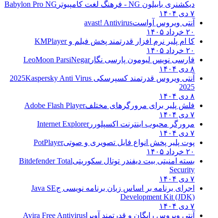
دیکشنری بابیلون NG - فرهنگ لغت کامپیوتر
Babylon Pro NG
۷ دی ۱۴۰۴
آنتی ویروس آواست
avast! Antivirus
۲۰ خرداد ۱۴۰۵
کا ام پلیر نرم افزار قدرتمند پخش فیلم و
KMPlayer
۲۰ خرداد ۱۴۰۵
فارسی نویس لیومون پارسی نگار
LeoMoon ParsiNegar
۸ دی ۱۴۰۴
آنتی ویروس قدرتمند کسپرسکی 2025
Kaspersky Anti Virus
2025
۸ دی ۱۴۰۴
فلش پلیر برای مرورگرهای مختلف
Adobe Flash Player
۷ دی ۱۴۰۴
مرورگر محبوب اینترنت اکسپلورر
Internet Explorer
۷ دی ۱۴۰۴
پوت پلیر پخش انواع فایل تصویری و صوتی
PotPlayer
۲۰ خرداد ۱۴۰۵
بسته امنیتی بیت دیفندر توتال سکوریتی
Bitdefender Total
Security
۷ دی ۱۴۰۴
اجرای برنامه بر اساس زبان برنامه نویسی ج
Java SE
Development Kit (JDK)
۷ دی ۱۴۰۴
آنتی ویروس رایگان و قدرتمند آویرا
Avira Free Antivirus