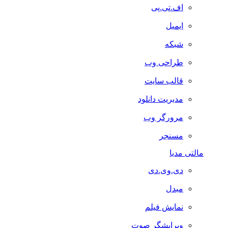
اف.تی.پی
ایمیل
شبکه
طراحی وب
قالب سایت
مدیریت دانلود
مرورگر وب
مسنجر
مالتی مدیا
دی.وی.دی
مبدل
نمایش فیلم
ویرایشگر صوت