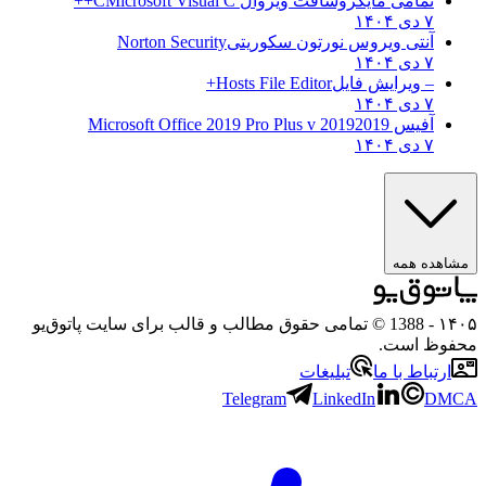
تمامی مایکروسافت ویژوال C
Microsoft Visual C++
۷ دی ۱۴۰۴
آنتی ویروس نورتون سکوریتی
Norton Security
۷ دی ۱۴۰۴
– ویرایش فایل
Hosts File Editor+
۷ دی ۱۴۰۴
آفیس 2019
2019 Microsoft Office 2019 Pro Plus v
۷ دی ۱۴۰۴
ه همه
- 1388 © تمامی حقوق مطالب و قالب برای سایت پاتوق‌یو
 است.
باط با ما
تبلیغات
Telegram
LinkedIn