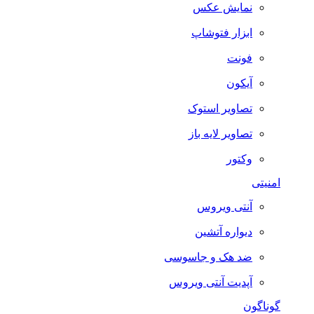
نمایش عکس
ابزار فتوشاپ
فونت
آیکون
تصاویر استوک
تصاویر لایه باز
وکتور
امنیتی
آنتی ویروس
دیواره آتشین
ضد هک و جاسوسی
آپدیت آنتی ویروس
گوناگون