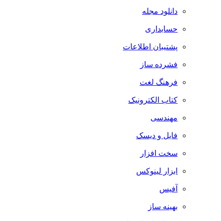
دانلود مجله
حسابداری
پشتیبان اطلاعات
فشرده ساز
فرهنگ لغت
کتاب الکترونیک
مهندسی
فایل و دیسک
سخت افزار
ابزار لینوکس
آفیس
بهینه ساز