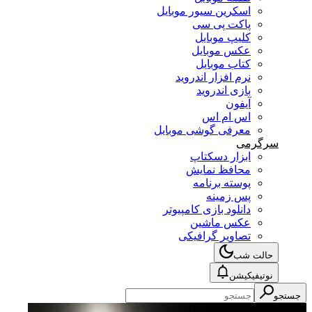
اسکرین سیور موبایل
پاکت پی سی
کلیپ موبایل
عکس موبایل
کتاب موبایل
نرم افزار اندروید
بازی اندروید
آیفون
اس ام اس
معرفی گوشی موبایل
رگرمی
ابزار دسکتاپ
محافظ نمایش
پوسته برنامه
پس زمینه
دانلود بازی کامپیوتر
عکس ماشین
تصاویر گرافیکی
حالت شب
نوتیفیکیشن