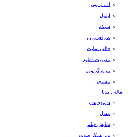
اف.تی.پی
ایمیل
شبکه
طراحی وب
قالب سایت
مدیریت دانلود
مرورگر وب
مسنجر
التی مدیا
دی.وی.دی
مبدل
نمایش فیلم
ویرایشگر صوت