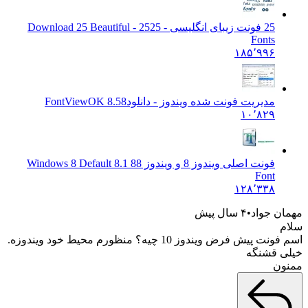
ونت زیبای انگلیسی - 25
25 - Download 25 Beautiful
Font
۱۸۵٬۹۹
دیریت فونت شده ویندوز - دانلود
FontViewOK 8.58
۱۰٬۸۲
ونت اصلی ویندوز 8 و ویندوز 8
8 8.1 Windows 8 Default
Fon
۱۲۸٬۳۳
جواد
۴ سال پیش
اسم فونت پیش فرض ویندوز 10 چیه؟ منظورم محیط خود ویندوزه.
شنگه