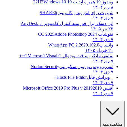
ندوز 10 همراه آپدیت 10 22H2
Windows 10
دی ۱۴۰۴
یریت برای اندروید و کامپیوتر
SHAREit
دی ۱۴۰۴
نی دسک ابزار قدرتمند کنترل کامپیوتر از
AnyDesk
 تیر ۱۴۰۵
توشاپ CC 2025
Adobe Photoshop 2024
دی ۱۴۰۴
اتساپ
WhatsApp PC 2.2620.102.0
 خرداد ۱۴۰۵
مامی مایکروسافت ویژوال C
Microsoft Visual C++
دی ۱۴۰۴
نتی ویروس نورتون سکوریتی
Norton Security
دی ۱۴۰۴
 ویرایش فایل
Hosts File Editor+
دی ۱۴۰۴
فیس 2019
2019 Microsoft Office 2019 Pro Plus v
دی ۱۴۰۴
ه همه