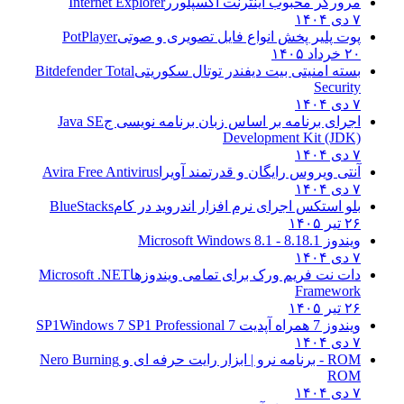
رورگر محبوب اینترنت اکسپلورر
Internet Explorer
دی ۱۴۰۴
وت پلیر پخش انواع فایل تصویری و صوتی
PotPlayer
 خرداد ۱۴۰۵
سته امنیتی بیت دیفندر توتال سکوریتی
Bitdefender Total
Securit
دی ۱۴۰۴
جرای برنامه بر اساس زبان برنامه نویسی ج
Java SE
Development Kit (JDK
دی ۱۴۰۴
نتی ویروس رایگان و قدرتمند آویرا
Avira Free Antivirus
دی ۱۴۰۴
لو استکس اجرای نرم افزار اندروید در کام
BlueStacks
 تیر ۱۴۰۵
یندوز 8.1
8.1 - Microsoft Windows 8.1
دی ۱۴۰۴
ات نت فریم ورک برای تمامی ویندوزها
Microsoft .NET
Framewor
 تیر ۱۴۰۵
ندوز 7 همراه آپدیت 7 SP1
Windows 7 SP1 Professional
دی ۱۴۰۴
 - برنامه نرو | ابزار رایت حرفه ای و
Nero Burning
RO
دی ۱۴۰۴