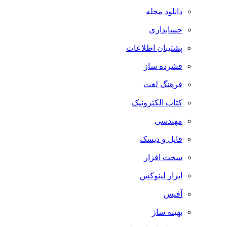
دانلود مجله
حسابداری
پشتیبان اطلاعات
فشرده ساز
فرهنگ لغت
کتاب الکترونیک
مهندسی
فایل و دیسک
سخت افزار
ابزار لینوکس
آفیس
بهینه ساز