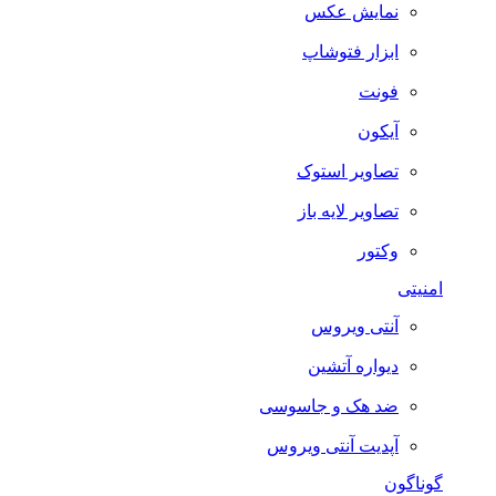
نمایش عکس
ابزار فتوشاپ
فونت
آیکون
تصاویر استوک
تصاویر لایه باز
وکتور
منیتی
آنتی ویروس
دیواره آتشین
ضد هک و جاسوسی
آپدیت آنتی ویروس
وناگون