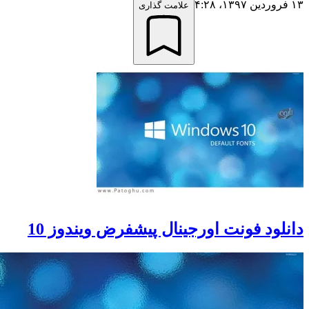
علامت گذاری
د فونت اورجینال پیشفرض ویندوز 10