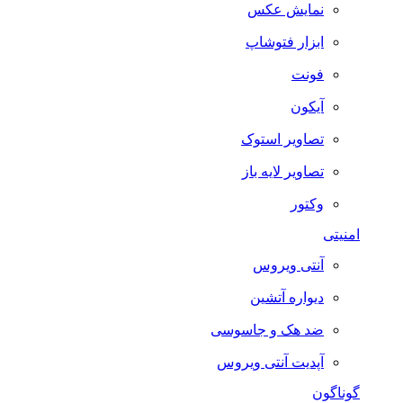
نمایش عکس
ابزار فتوشاپ
فونت
آیکون
تصاویر استوک
تصاویر لایه باز
وکتور
امنیتی
آنتی ویروس
دیواره آتشین
ضد هک و جاسوسی
آپدیت آنتی ویروس
گوناگون