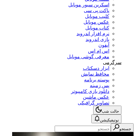
اسکرین سیور موبایل
پاکت پی سی
کلیپ موبایل
عکس موبایل
کتاب موبایل
نرم افزار اندروید
بازی اندروید
آیفون
اس ام اس
معرفی گوشی موبایل
سرگرمی
ابزار دسکتاپ
محافظ نمایش
پوسته برنامه
پس زمینه
دانلود بازی کامپیوتر
عکس ماشین
تصاویر گرافیکی
حالت شب
نوتیفیکیشن
جستجو