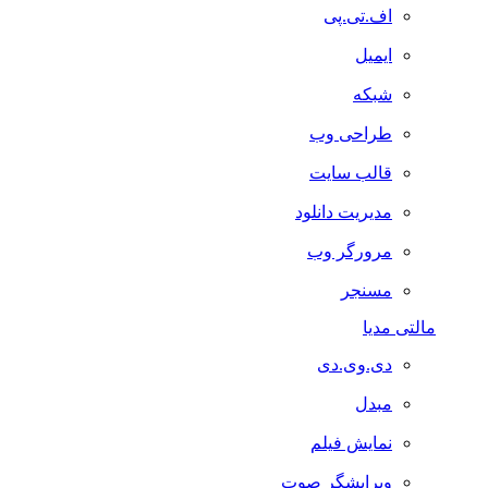
اف.تی.پی
ایمیل
شبکه
طراحی وب
قالب سایت
مدیریت دانلود
مرورگر وب
مسنجر
مالتی مدیا
دی.وی.دی
مبدل
نمایش فیلم
ویرایشگر صوت