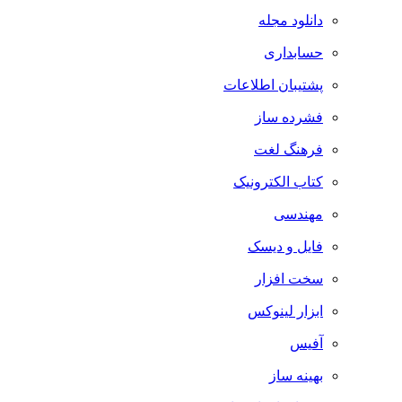
دانلود مجله
حسابداری
پشتیبان اطلاعات
فشرده ساز
فرهنگ لغت
کتاب الکترونیک
مهندسی
فایل و دیسک
سخت افزار
ابزار لینوکس
آفیس
بهینه ساز