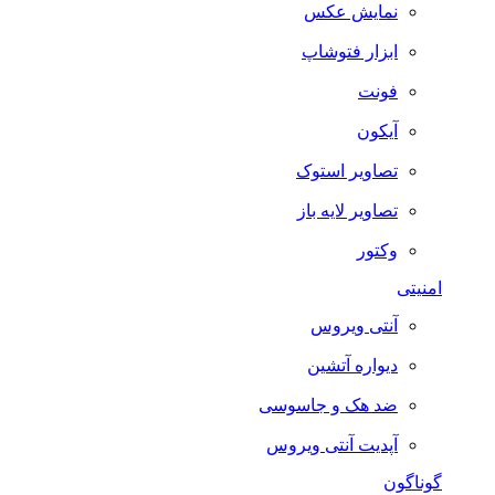
نمایش عکس
ابزار فتوشاپ
فونت
آیکون
تصاویر استوک
تصاویر لایه باز
وکتور
امنیتی
آنتی ویروس
دیواره آتشین
ضد هک و جاسوسی
آپدیت آنتی ویروس
گوناگون