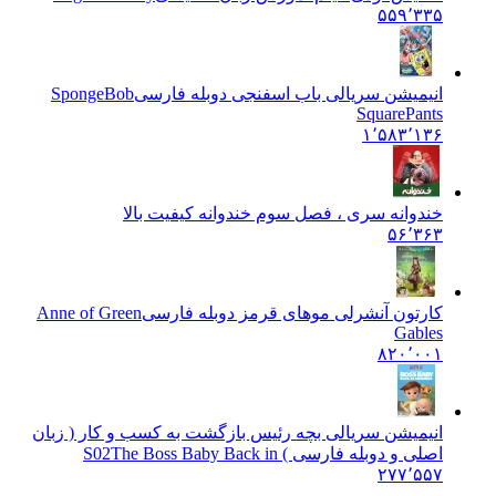
۵۵۹٬۳۳۵
انیمیشن سریالی باب اسفنجی دوبله فارسی
SpongeBob
SquarePants
۱٬۵۸۳٬۱۳۶
خندوانه سری ، فصل سوم خندوانه کیفیت بالا
۵۶٬۳۶۳
کارتون آنشرلی موهای قرمز دوبله فارسی
Anne of Green
Gables
۸۲۰٬۰۰۱
انیمیشن سریالی بچه رئیس بازگشت به کسب و کار ( زبان
اصلی و دوبله فارسی ) S02
The Boss Baby Back in
۲۷۷٬۵۵۷