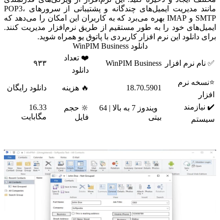
مانند مدیریت ایمیل‌های چندگانه و پشتیبانی از سرورهای POP3،
SMTP و IMAP بهره می‌برد که به کاربران این امکان را می‌دهد که
ایمیل‌های خود را به طور مستقیم از طریق نرم‌افزار مدیریت کنند.
برای دانلود این نرم افزار کاربردی با پاتوق یو همراه شوید.
دانلود WinPIM Business
❤️ تعداد
✅ نام نرم افزار
WinPIM Business
۹۳۳
دانلود
⭐نسخه نرم
18.70.5901
🔥 هزینه
دانلود رایگان
افزار
✔️ نیازمند
16.33
ویندوز 7 به بالا | 64
🔆 حجم
مگابایت
بیتی
فایل
سیستم