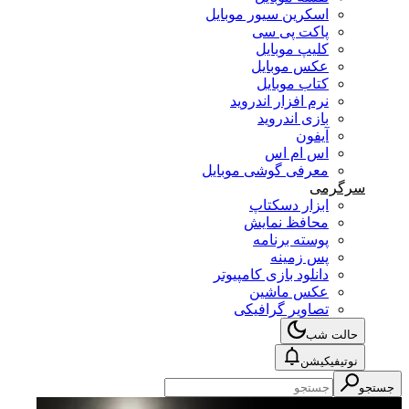
اسکرین سیور موبایل
پاکت پی سی
کلیپ موبایل
عکس موبایل
کتاب موبایل
نرم افزار اندروید
بازی اندروید
آیفون
اس ام اس
معرفی گوشی موبایل
سرگرمی
ابزار دسکتاپ
محافظ نمایش
پوسته برنامه
پس زمینه
دانلود بازی کامپیوتر
عکس ماشین
تصاویر گرافیکی
حالت شب
نوتیفیکیشن
جستجو