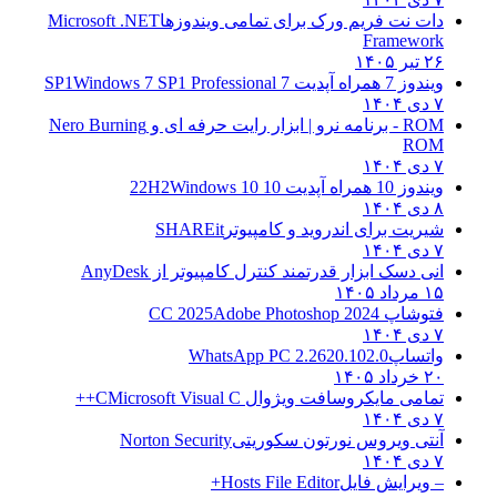
دات نت فریم ورک برای تمامی ویندوزها
Microsoft .NET
Framework
۲۶ تیر ۱۴۰۵
ویندوز 7 همراه آپدیت 7 SP1
Windows 7 SP1 Professional
۷ دی ۱۴۰۴
ROM - برنامه نرو | ابزار رایت حرفه ای و
Nero Burning
ROM
۷ دی ۱۴۰۴
ویندوز 10 همراه آپدیت 10 22H2
Windows 10
۸ دی ۱۴۰۴
شیریت برای اندروید و کامپیوتر
SHAREit
۷ دی ۱۴۰۴
انی دسک ابزار قدرتمند کنترل کامپیوتر از
AnyDesk
۱۵ مرداد ۱۴۰۵
فتوشاپ CC 2025
Adobe Photoshop 2024
۷ دی ۱۴۰۴
واتساپ
WhatsApp PC 2.2620.102.0
۲۰ خرداد ۱۴۰۵
تمامی مایکروسافت ویژوال C
Microsoft Visual C++
۷ دی ۱۴۰۴
آنتی ویروس نورتون سکوریتی
Norton Security
۷ دی ۱۴۰۴
– ویرایش فایل
Hosts File Editor+