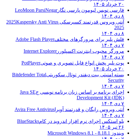
۲۰ خرداد ۱۴۰۵
فارسی نویس لیومون پارسی نگار
LeoMoon ParsiNegar
۸ دی ۱۴۰۴
آنتی ویروس قدرتمند کسپرسکی 2025
Kaspersky Anti Virus
2025
۸ دی ۱۴۰۴
فلش پلیر برای مرورگرهای مختلف
Adobe Flash Player
۷ دی ۱۴۰۴
مرورگر محبوب اینترنت اکسپلورر
Internet Explorer
۷ دی ۱۴۰۴
پوت پلیر پخش انواع فایل تصویری و صوتی
PotPlayer
۲۰ خرداد ۱۴۰۵
بسته امنیتی بیت دیفندر توتال سکوریتی
Bitdefender Total
Security
۷ دی ۱۴۰۴
اجرای برنامه بر اساس زبان برنامه نویسی ج
Java SE
Development Kit (JDK)
۷ دی ۱۴۰۴
آنتی ویروس رایگان و قدرتمند آویرا
Avira Free Antivirus
۷ دی ۱۴۰۴
بلو استکس اجرای نرم افزار اندروید در کام
BlueStacks
۲۶ تیر ۱۴۰۵
ویندوز 8.1
8.1 - Microsoft Windows 8.1
۷ دی ۱۴۰۴