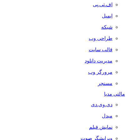
اف.تی.پی
ایمیل
شبکه
طراحی وب
قالب سایت
مدیریت دانلود
مرورگر وب
مسنجر
مالتی مدیا
دی.وی.دی
مبدل
نمایش فیلم
ویرایشگر صوت