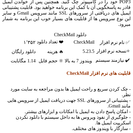
POP3 خود را در کامپیوتر چک کنید. همچنین پس از خواندن ایمیل
ادر به پاسخگویی آن با کمک این برنامه خواهید بود. قابلیت پشتیبانی
ایمیل های دریافتی از سرورهای SSL مانند سرویس Gmail و سایر
ین نوع سرویس ها از قابلیت های بسیار خوب این برنامه به شمار
یرود.
دانلود CheckMail
❤️ تعداد دانلود
CheckMail
✅ نام نرم افزار
۱٬۳۵۲
⭐نسخه نرم افزار
5.23.5
🔥 هزینه
دانلود رایگان
✔️ نیازمند سیستم
ویندوز 7 به بالا
🔆 حجم فایل
1.14 مگابایت
ابلیت های نرم افزار CheckMail
 چک کردن سریع و راحت ایمیل ها بدون مراجعه به سایت مورد
ظر.
- پشتیبانی از سرورهای SSL جهت دریافت ایمیل از سرویس هایی
انند Gmail.
 امکان پاسخ دادن به ایمیل با امکانات و ابزارهای بیشتر.
 جلوگیری از نفوذ ویروس ها به داخل سیستم با دانلود نکردن
سکریپت ایمیل ها.
 سازگار با ویندوز های مختلف.