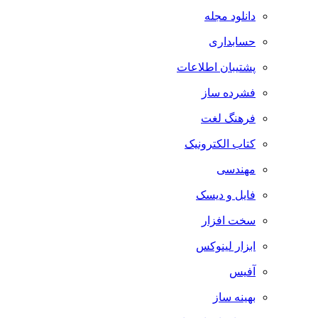
دانلود مجله
حسابداری
پشتیبان اطلاعات
فشرده ساز
فرهنگ لغت
کتاب الکترونیک
مهندسی
فایل و دیسک
سخت افزار
ابزار لینوکس
آفیس
بهینه ساز