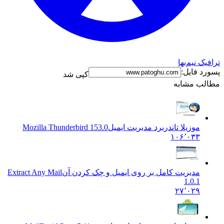
رافیک نیم‌بها
سورد فایل:
کپی شد
طالب مشابه
موزیلا تاندربرد مدیریت ایمیل
Mozilla Thunderbird 153.0
۱۰۶٬۰۳۳
مدیریت کامل بر روی ایمیل و چک کردن آن
Extract Any Mail
1.0.1
۲۷٬۰۲۹