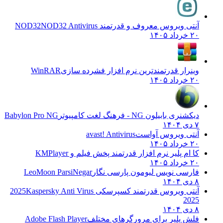
آنتی ویروس معروف و قدرتمند NOD32
NOD32 Antivirus
۲۰ خرداد ۱۴۰۵
وینرار قدرتمندترین نرم افزار فشرده سازی
WinRAR
۲۰ خرداد ۱۴۰۵
دیکشنری بابیلون NG - فرهنگ لغت کامپیوتر
Babylon Pro NG
۷ دی ۱۴۰۴
آنتی ویروس آواست
avast! Antivirus
۲۰ خرداد ۱۴۰۵
کا ام پلیر نرم افزار قدرتمند پخش فیلم و
KMPlayer
۲۰ خرداد ۱۴۰۵
فارسی نویس لیومون پارسی نگار
LeoMoon ParsiNegar
۸ دی ۱۴۰۴
آنتی ویروس قدرتمند کسپرسکی 2025
Kaspersky Anti Virus
2025
۸ دی ۱۴۰۴
فلش پلیر برای مرورگرهای مختلف
Adobe Flash Player