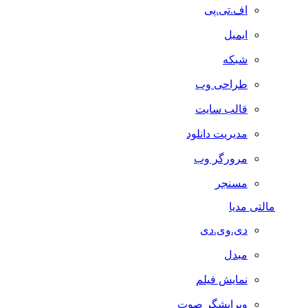
اف.تی.پی
ایمیل
شبکه
طراحی وب
قالب سایت
مدیریت دانلود
مرورگر وب
مسنجر
مالتی مدیا
دی.وی.دی
مبدل
نمایش فیلم
ویرایشگر صوت