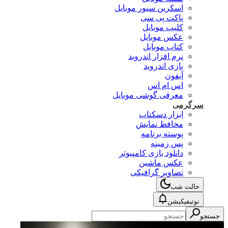
اسکرین سیور موبایل
پاکت پی سی
کلیپ موبایل
عکس موبایل
کتاب موبایل
نرم افزار اندروید
بازی اندروید
آیفون
اس ام اس
معرفی گوشی موبایل
سرگرمی
ابزار دسکتاپ
محافظ نمایش
پوسته برنامه
پس زمینه
دانلود بازی کامپیوتر
عکس ماشین
تصاویر گرافیکی
حالت شب
نوتیفیکیشن
جستجو