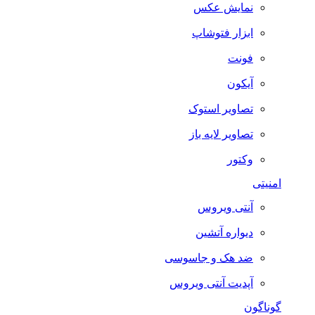
نمایش عکس
ابزار فتوشاپ
فونت
آیکون
تصاویر استوک
تصاویر لایه باز
وکتور
امنیتی
آنتی ویروس
دیواره آتشین
ضد هک و جاسوسی
آپدیت آنتی ویروس
گوناگون