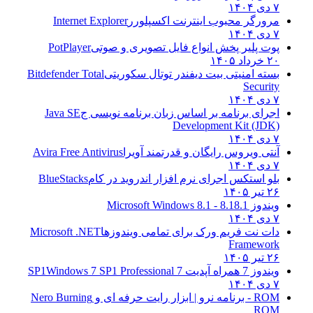
۷ دی ۱۴۰۴
مرورگر محبوب اینترنت اکسپلورر
Internet Explorer
۷ دی ۱۴۰۴
پوت پلیر پخش انواع فایل تصویری و صوتی
PotPlayer
۲۰ خرداد ۱۴۰۵
بسته امنیتی بیت دیفندر توتال سکوریتی
Bitdefender Total
Security
۷ دی ۱۴۰۴
اجرای برنامه بر اساس زبان برنامه نویسی ج
Java SE
Development Kit (JDK)
۷ دی ۱۴۰۴
آنتی ویروس رایگان و قدرتمند آویرا
Avira Free Antivirus
۷ دی ۱۴۰۴
بلو استکس اجرای نرم افزار اندروید در کام
BlueStacks
۲۶ تیر ۱۴۰۵
ویندوز 8.1
8.1 - Microsoft Windows 8.1
۷ دی ۱۴۰۴
دات نت فریم ورک برای تمامی ویندوزها
Microsoft .NET
Framework
۲۶ تیر ۱۴۰۵
ویندوز 7 همراه آپدیت 7 SP1
Windows 7 SP1 Professional
۷ دی ۱۴۰۴
ROM - برنامه نرو | ابزار رایت حرفه ای و
Nero Burning
ROM