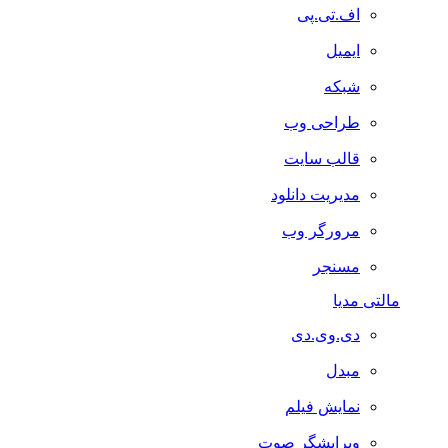
اف.تی.پی
ایمیل
شبکه
طراحی وب
قالب سایت
مدیریت دانلود
مرورگر وب
مسنجر
مالتی مدیا
دی.وی.دی
مبدل
نمایش فیلم
ویرایشگر صوت