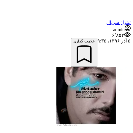
تیتراژ سریال
admin
۶٬۸۵۲
۵ آذر ۱۳۹۶،‏ ۹:۳۵
علامت گذاری