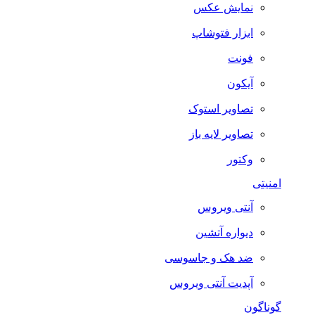
نمایش عکس
ابزار فتوشاپ
فونت
آیکون
تصاویر استوک
تصاویر لایه باز
وکتور
امنیتی
آنتی ویروس
دیواره آتشین
ضد هک و جاسوسی
آپدیت آنتی ویروس
گوناگون