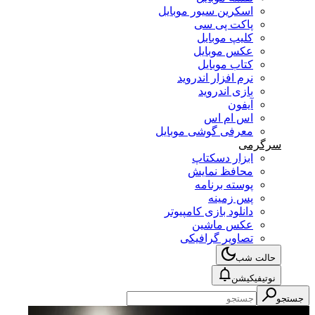
اسکرین سیور موبایل
پاکت پی سی
کلیپ موبایل
عکس موبایل
کتاب موبایل
نرم افزار اندروید
بازی اندروید
آیفون
اس ام اس
معرفی گوشی موبایل
سرگرمی
ابزار دسکتاپ
محافظ نمایش
پوسته برنامه
پس زمینه
دانلود بازی کامپیوتر
عکس ماشین
تصاویر گرافیکی
حالت شب
نوتیفیکیشن
جستجو