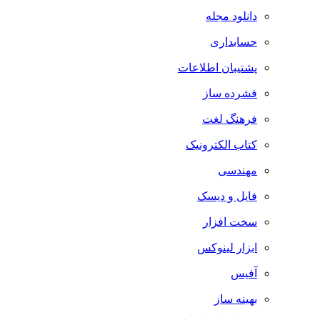
دانلود مجله
حسابداری
پشتیبان اطلاعات
فشرده ساز
فرهنگ لغت
کتاب الکترونیک
مهندسی
فایل و دیسک
سخت افزار
ابزار لینوکس
آفیس
بهینه ساز