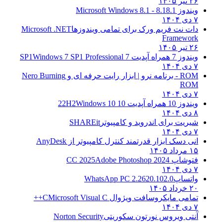
۲۶ تیر ۱۴۰۵
ویندوز 8.1
8.1 - Microsoft Windows 8.1
۷ دی ۱۴۰۴
دات نت فریم ورک برای تمامی ویندوزها
Microsoft .NET
Framework
۲۶ تیر ۱۴۰۵
ویندوز 7 همراه آپدیت 7 SP1
Windows 7 SP1 Professional
۷ دی ۱۴۰۴
ROM - برنامه نرو | ابزار رایت حرفه ای و
Nero Burning
ROM
۷ دی ۱۴۰۴
ویندوز 10 همراه آپدیت 10 22H2
Windows 10
۸ دی ۱۴۰۴
شیریت برای اندروید و کامپیوتر
SHAREit
۷ دی ۱۴۰۴
انی دسک ابزار قدرتمند کنترل کامپیوتر از
AnyDesk
۱۵ مرداد ۱۴۰۵
فتوشاپ CC 2025
Adobe Photoshop 2024
۷ دی ۱۴۰۴
واتساپ
WhatsApp PC 2.2620.102.0
۲۰ خرداد ۱۴۰۵
تمامی مایکروسافت ویژوال C
Microsoft Visual C++
۷ دی ۱۴۰۴
آنتی ویروس نورتون سکوریتی
Norton Security