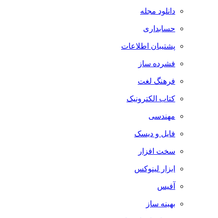
دانلود مجله
حسابداری
پشتیبان اطلاعات
فشرده ساز
فرهنگ لغت
کتاب الکترونیک
مهندسی
فایل و دیسک
سخت افزار
ابزار لینوکس
آفیس
بهینه ساز