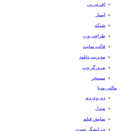
اف.تی.پی
ایمیل
شبکه
طراحی وب
قالب سایت
مدیریت دانلود
مرورگر وب
مسنجر
مالتی مدیا
دی.وی.دی
مبدل
نمایش فیلم
ویرایشگر صوت