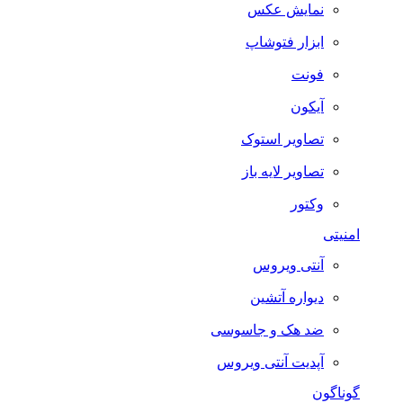
نمایش عکس
ابزار فتوشاپ
فونت
آیکون
تصاویر استوک
تصاویر لایه باز
وکتور
امنیتی
آنتی ویروس
دیواره آتشین
ضد هک و جاسوسی
آپدیت آنتی ویروس
گوناگون