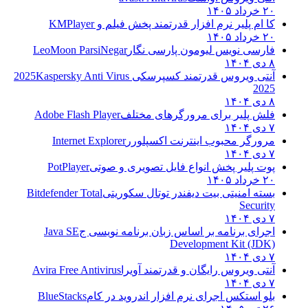
۲۰ خرداد ۱۴۰۵
کا ام پلیر نرم افزار قدرتمند پخش فیلم و
KMPlayer
۲۰ خرداد ۱۴۰۵
فارسی نویس لیومون پارسی نگار
LeoMoon ParsiNegar
۸ دی ۱۴۰۴
آنتی ویروس قدرتمند کسپرسکی 2025
Kaspersky Anti Virus
2025
۸ دی ۱۴۰۴
فلش پلیر برای مرورگرهای مختلف
Adobe Flash Player
۷ دی ۱۴۰۴
مرورگر محبوب اینترنت اکسپلورر
Internet Explorer
۷ دی ۱۴۰۴
پوت پلیر پخش انواع فایل تصویری و صوتی
PotPlayer
۲۰ خرداد ۱۴۰۵
بسته امنیتی بیت دیفندر توتال سکوریتی
Bitdefender Total
Security
۷ دی ۱۴۰۴
اجرای برنامه بر اساس زبان برنامه نویسی ج
Java SE
Development Kit (JDK)
۷ دی ۱۴۰۴
آنتی ویروس رایگان و قدرتمند آویرا
Avira Free Antivirus
۷ دی ۱۴۰۴
بلو استکس اجرای نرم افزار اندروید در کام
BlueStacks