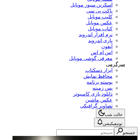
اسکرین سیور موبایل
پاکت پی سی
کلیپ موبایل
عکس موبایل
کتاب موبایل
نرم افزار اندروید
بازی اندروید
آیفون
اس ام اس
معرفی گوشی موبایل
سرگرمی
ابزار دسکتاپ
محافظ نمایش
پوسته برنامه
پس زمینه
دانلود بازی کامپیوتر
عکس ماشین
تصاویر گرافیکی
حالت شب
نوتیفیکیشن
جستجو