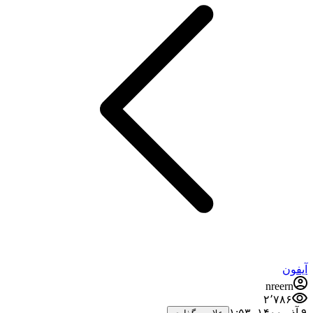
آیفون
nreern
۲٬۷۸۶
۹ آذر ۱۴۰۰،‏ ۱:۵۳