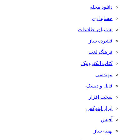
دانلود مجله
حسابداری
پشتیبان اطلاعات
فشرده ساز
فرهنگ لغت
کتاب الکترونیک
مهندسی
فایل و دیسک
سخت افزار
ابزار لینوکس
آفیس
بهینه ساز