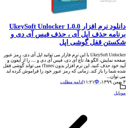
دانلود نرم افزار UkeySoft Unlocker 1.0.0
برنامه حذف اپل آی ، حذف فیس آی دی و
شکستن قفل گوشی اپل
UkeySoft Unlocker با این نرم فازار می توانید اپل آی دی، رمز عبور
صفحه نمایش، الگو ها، تاچ آی دی، فیس آی دی و .... را از آیفون و
آیپد خود حذف کنید. این نرم افزار بدون iTunes می تواند گوشی قفل
شده شما را باز کند. زمانی که رمز عبور خود را فراموش کرده اید
می توان...
۳ بهمن ۱۳۹۹،‏ ۱۱:۲۱
ادامه مطلب
موبایل