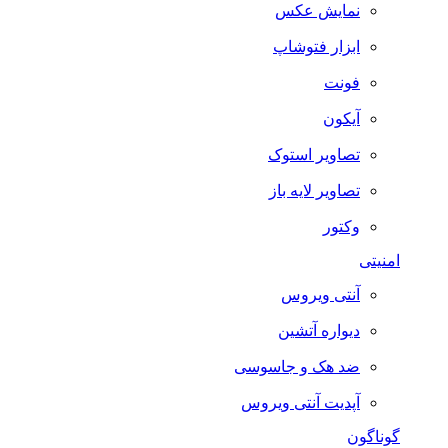
نمایش عکس
ابزار فتوشاپ
فونت
آیکون
تصاویر استوک
تصاویر لایه باز
وکتور
امنیتی
آنتی ویروس
دیواره آتشین
ضد هک و جاسوسی
آپدیت آنتی ویروس
گوناگون