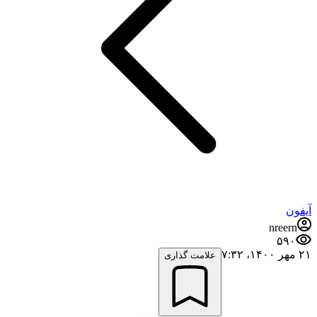
آیفون
nreern
۵۹۰
۲۱ مهر ۱۴۰۰،‏ ۷:۳۲
علامت گذاری