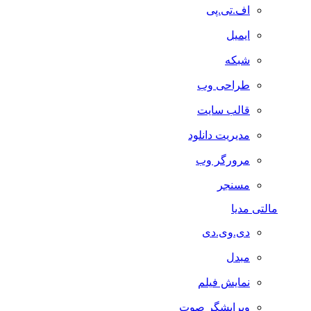
اف.تی.پی
ایمیل
شبکه
طراحی وب
قالب سایت
مدیریت دانلود
مرورگر وب
مسنجر
مالتی مدیا
دی.وی.دی
مبدل
نمایش فیلم
ویرایشگر صوت