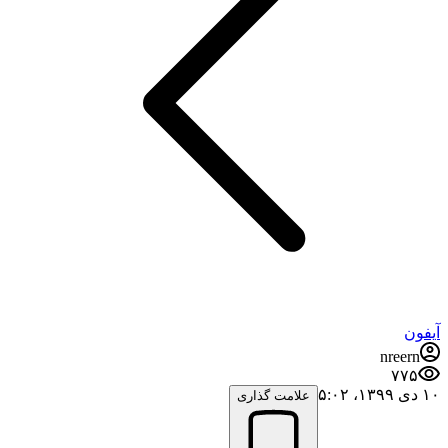
آیفون
nreern
۷۷۵
۱۰ دی ۱۳۹۹،‏ ۵:۰۲
علامت گذاری