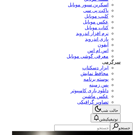
اسکرین سیور موبایل
پاکت پی سی
کلیپ موبایل
عکس موبایل
کتاب موبایل
نرم افزار اندروید
بازی اندروید
آیفون
اس ام اس
معرفی گوشی موبایل
سرگرمی
ابزار دسکتاپ
محافظ نمایش
پوسته برنامه
پس زمینه
دانلود بازی کامپیوتر
عکس ماشین
تصاویر گرافیکی
حالت شب
نوتیفیکیشن
جستجو