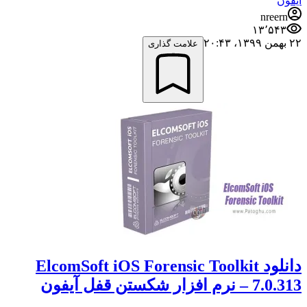
آیفون
nreern
۱۳٬۵۴۳
۲۲ بهمن ۱۳۹۹،‏ ۲۰:۴۳
علامت گذاری
دانلود ElcomSoft iOS Forensic Toolkit
7.0.313 – نرم افزار شکستن قفل آیفون