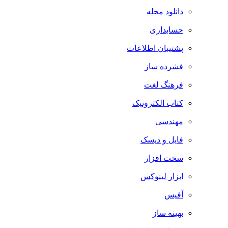
دانلود مجله
حسابداری
پشتیبان اطلاعات
فشرده ساز
فرهنگ لغت
کتاب الکترونیک
مهندسی
فایل و دیسک
سخت افزار
ابزار لینوکس
آفیس
بهینه ساز