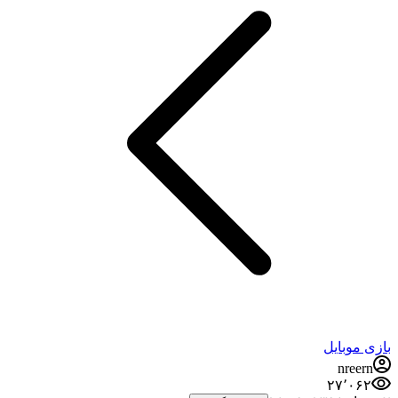
بازی موبایل
nreern
۲۷٬۰۶۲