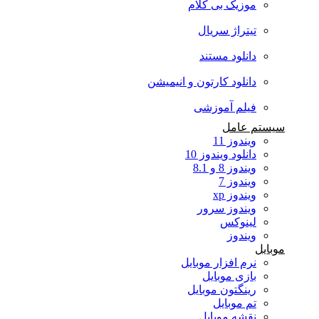
موزیک بی کلام
تیتراژ سریال
دانلود مستند
دانلود کارتون و انیمیشن
فیلم آموزشی
سیستم عامل
ویندوز 11
دانلود ویندوز 10
ویندوز 8 و 8.1
ویندوز 7
ویندوز xp
ویندوز سرور
لینوکس
ویندوز
موبایل
نرم افزار موبایل
بازی موبایل
رینگتون موبایل
تم موبایل
نقشه موبایل