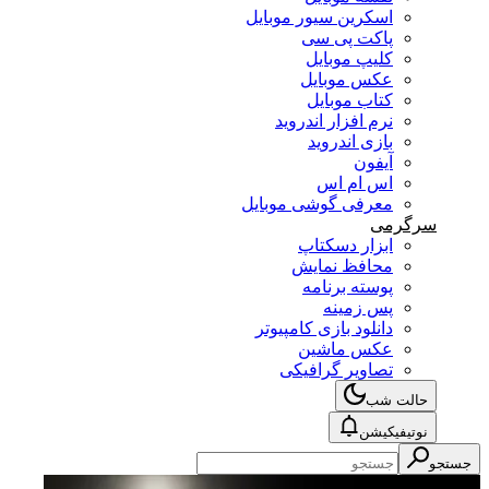
اسکرین سیور موبایل
پاکت پی سی
کلیپ موبایل
عکس موبایل
کتاب موبایل
نرم افزار اندروید
بازی اندروید
آیفون
اس ام اس
معرفی گوشی موبایل
سرگرمی
ابزار دسکتاپ
محافظ نمایش
پوسته برنامه
پس زمینه
دانلود بازی کامپیوتر
عکس ماشین
تصاویر گرافیکی
حالت شب
نوتیفیکیشن
جستجو