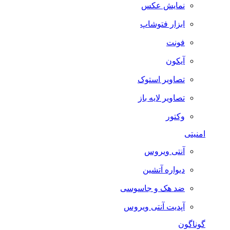
نمایش عکس
ابزار فتوشاپ
فونت
آیکون
تصاویر استوک
تصاویر لایه باز
وکتور
امنیتی
آنتی ویروس
دیواره آتشین
ضد هک و جاسوسی
آپدیت آنتی ویروس
گوناگون