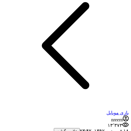
بازی موبایل
nreern
۱۳٬۳۷۳
۱۸ فروردین ۱۳۹۷،‏ ۲۳:۴۲