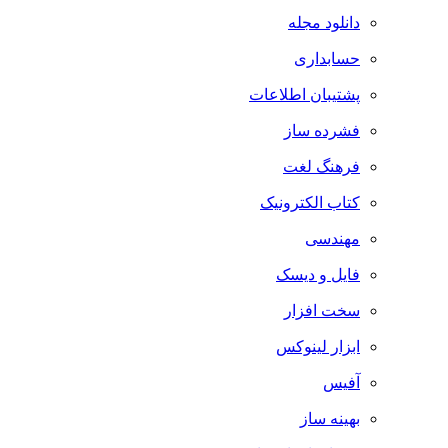
دانلود مجله
حسابداری
پشتیبان اطلاعات
فشرده ساز
فرهنگ لغت
کتاب الکترونیک
مهندسی
فایل و دیسک
سخت افزار
ابزار لینوکس
آفیس
بهینه ساز