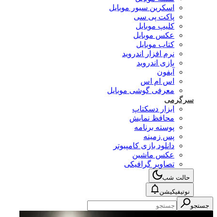
اسکرین سیور موبایل
پاکت پی سی
کلیپ موبایل
عکس موبایل
کتاب موبایل
نرم افزار اندروید
بازی اندروید
آیفون
اس ام اس
معرفی گوشی موبایل
سرگرمی
ابزار دسکتاپ
محافظ نمایش
پوسته برنامه
پس زمینه
دانلود بازی کامپیوتر
عکس ماشین
تصاویر گرافیکی
حالت شب
نوتیفیکیشن
جستجو