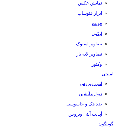
نمایش عکس
ابزار فتوشاپ
فونت
آیکون
تصاویر استوک
تصاویر لایه باز
وکتور
امنیتی
آنتی ویروس
دیواره آتشین
ضد هک و جاسوسی
آپدیت آنتی ویروس
گوناگون