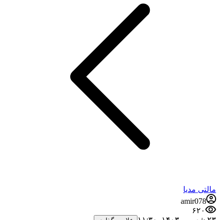
مالتی مدیا
amir078
۶۲۰
۲۳ شهریور ۱۴۰۳،‏ ۱۱:۳۰