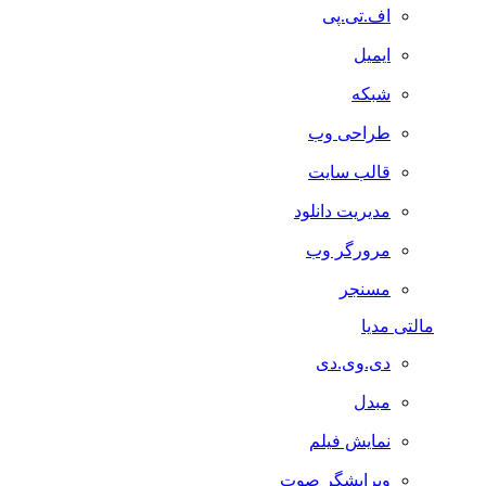
اف.تی.پی
ایمیل
شبکه
طراحی وب
قالب سایت
مدیریت دانلود
مرورگر وب
مسنجر
مالتی مدیا
دی.وی.دی
مبدل
نمایش فیلم
ویرایشگر صوت