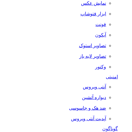
نمایش عکس
ابزار فتوشاپ
فونت
آیکون
تصاویر استوک
تصاویر لایه باز
وکتور
امنیتی
آنتی ویروس
دیواره آتشین
ضد هک و جاسوسی
آپدیت آنتی ویروس
گوناگون