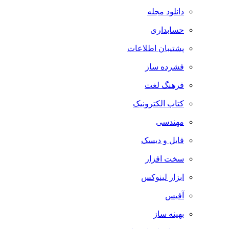
دانلود مجله
حسابداری
پشتیبان اطلاعات
فشرده ساز
فرهنگ لغت
کتاب الکترونیک
مهندسی
فایل و دیسک
سخت افزار
ابزار لینوکس
آفیس
بهینه ساز