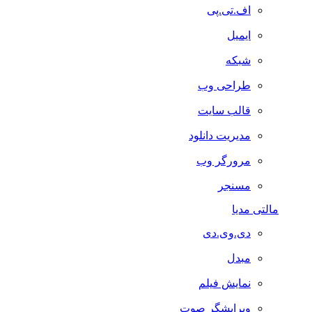
اف.تی.پی
ایمیل
شبکه
طراحی وب
قالب سایت
مدیریت دانلود
مرورگر وب
مسنجر
مالتی مدیا
دی.وی.دی
مبدل
نمایش فیلم
ویرایشگر صوت