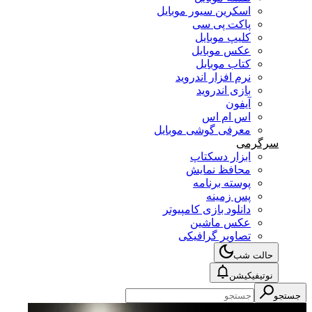
اسکرین سیور موبایل
پاکت پی سی
کلیپ موبایل
عکس موبایل
کتاب موبایل
نرم افزار اندروید
بازی اندروید
آیفون
اس ام اس
معرفی گوشی موبایل
سرگرمی
ابزار دسکتاپ
محافظ نمایش
پوسته برنامه
پس زمینه
دانلود بازی کامپیوتر
عکس ماشین
تصاویر گرافیکی
حالت شب
نوتیفیکیشن
جستجو