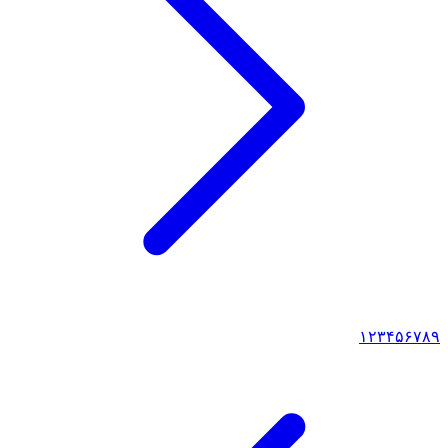
۱
۲
۳
۴
۵
۶
۷
۸
۹