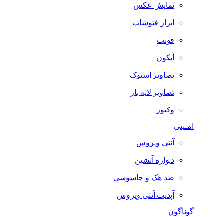
نمایش عکس
ابزار فتوشاپ
فونت
آیکون
تصاویر استوک
تصاویر لایه باز
وکتور
امنیتی
آنتی ویروس
دیواره آتشین
ضد هک و جاسوسی
آپدیت آنتی ویروس
گوناگون