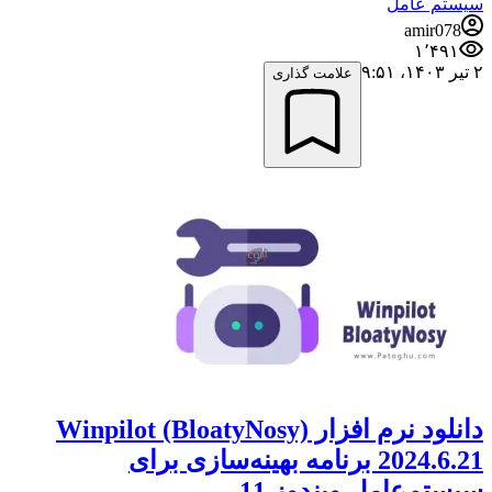
سیستم عامل
amir078
۱٬۴۹۱
۲ تیر ۱۴۰۳،‏ ۹:۵۱
علامت گذاری
دانلود نرم افزار Winpilot (BloatyNosy)
2024.6.21 برنامه بهینه‌سازی برای
سیستم‌عامل ویندوز 11