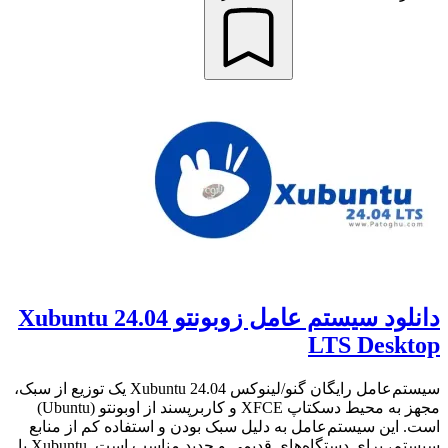
دانلود سیستم عامل زوبونتو Xubuntu 24.04
LTS Desktop
سیستم‌عامل رایگان گنو/لینوکس Xubuntu 24.04 یک توزیع از سبک،
مجهز به محیط دسکتاپ XFCE و کاربرپسند از اوبونتو (Ubuntu)
است. این سیستم‌عامل به دلیل سبک بودن و استفاده کم از منابع
سیستم، برای دستگاه‌های قدیمی و جدید مناسب است. Xubuntu با