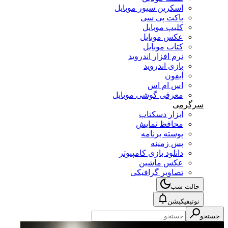
اسکرین سیور موبایل
پاکت پی سی
کلیپ موبایل
عکس موبایل
کتاب موبایل
نرم افزار اندروید
بازی اندروید
آیفون
اس ام اس
معرفی گوشی موبایل
سرگرمی
ابزار دسکتاپ
محافظ نمایش
پوسته برنامه
پس زمینه
دانلود بازی کامپیوتر
عکس ماشین
تصاویر گرافیکی
حالت شب
نوتیفیکیشن
جستجو