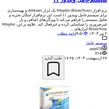
نرم افزار Winpilot (BloatyNosy) یک ابزار debloater و بهینه‌سازی
برای سیستم‌عامل ویندوز 11 است. این نرم‌افزار امکان تجزیه و
تحلیل سیستم را فراهم می‌کند تا ویژگی‌های اضافی و بار
غیرضروری را شناسایی کرده و غیرفعال کند. علاوه بر این، Winpilot
BloatyNosy ابزارهای ...
۲ تیر ۱۴۰۳،‏ ۹:۵۱
ادامه مطلب
سیستم عامل
amir078
۴۶۷
۲۷ اردیبهشت ۱۴۰۳،‏ ۱۷:۲۵
علامت گذاری