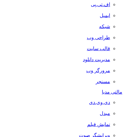
اف.تی.پی
ایمیل
شبکه
طراحی وب
قالب سایت
مدیریت دانلود
مرورگر وب
مسنجر
مالتی مدیا
دی.وی.دی
مبدل
نمایش فیلم
ویرایشگر صوت