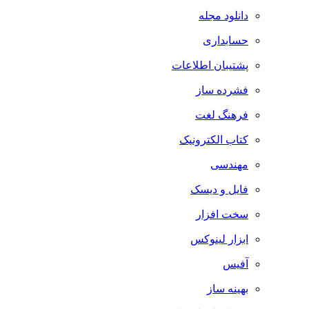
دانلود مجله
حسابداری
پشتیبان اطلاعات
فشرده ساز
فرهنگ لغت
کتاب الکترونیک
مهندسی
فایل و دیسک
سخت افزار
ابزار لینوکس
آفیس
بهینه ساز