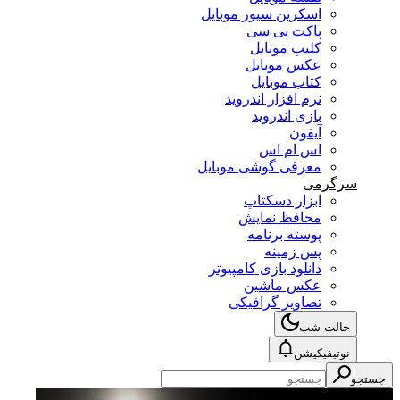
اسکرین سیور موبایل
پاکت پی سی
کلیپ موبایل
عکس موبایل
کتاب موبایل
نرم افزار اندروید
بازی اندروید
آیفون
اس ام اس
معرفی گوشی موبایل
سرگرمی
ابزار دسکتاپ
محافظ نمایش
پوسته برنامه
پس زمینه
دانلود بازی کامپیوتر
عکس ماشین
تصاویر گرافیکی
حالت شب
نوتیفیکیشن
جستجو