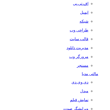
اف.تی.پی
ایمیل
شبکه
طراحی وب
قالب سایت
مدیریت دانلود
مرورگر وب
مسنجر
مالتی مدیا
دی.وی.دی
مبدل
نمایش فیلم
ویرایشگر صوت