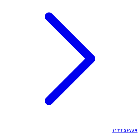
۱
۲
۳
۴
۵
۶
۷
۸
۹