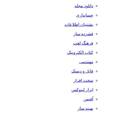
دانلود مجله
حسابداری
پشتیبان اطلاعات
فشرده ساز
فرهنگ لغت
کتاب الکترونیک
مهندسی
فایل و دیسک
سخت افزار
ابزار لینوکس
آفیس
بهینه ساز