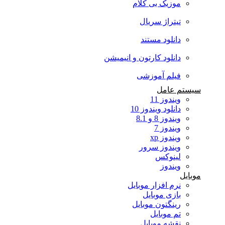
موزیک بی کلام
تیتراژ سریال
دانلود مستند
دانلود کارتون و انیمیشن
فیلم آموزشی
سیستم عامل
ویندوز 11
دانلود ویندوز 10
ویندوز 8 و 8.1
ویندوز 7
ویندوز xp
ویندوز سرور
لینوکس
ویندوز
موبایل
نرم افزار موبایل
بازی موبایل
رینگتون موبایل
تم موبایل
نقشه موبایل