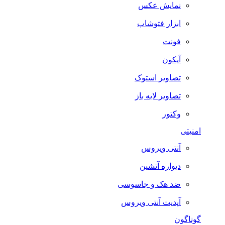
نمایش عکس
ابزار فتوشاپ
فونت
آیکون
تصاویر استوک
تصاویر لایه باز
وکتور
امنیتی
آنتی ویروس
دیواره آتشین
ضد هک و جاسوسی
آپدیت آنتی ویروس
گوناگون