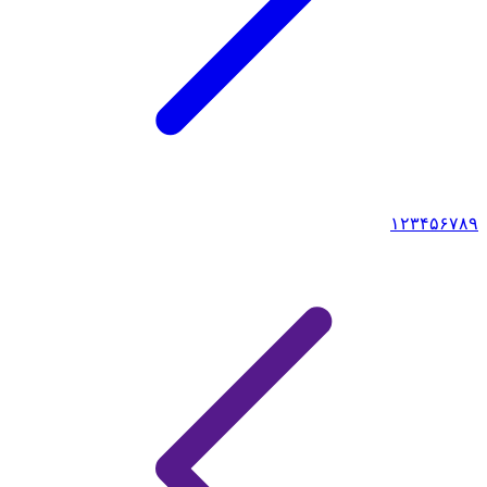
۱
۲
۳
۴
۵
۶
۷
۸
۹