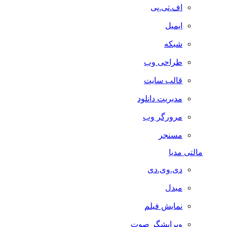
اف.تی.پی
ایمیل
شبکه
طراحی وب
قالب سایت
مدیریت دانلود
مرورگر وب
مسنجر
مالتی مدیا
دی.وی.دی
مبدل
نمایش فیلم
ویرایشگر صوت