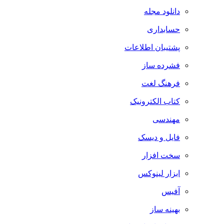
دانلود مجله
حسابداری
پشتیبان اطلاعات
فشرده ساز
فرهنگ لغت
کتاب الکترونیک
مهندسی
فایل و دیسک
سخت افزار
ابزار لینوکس
آفیس
بهینه ساز