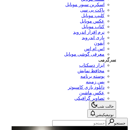
اسکرین سیور موبایل
پاکت پی سی
کلیپ موبایل
عکس موبایل
کتاب موبایل
نرم افزار اندروید
بازی اندروید
آیفون
اس ام اس
معرفی گوشی موبایل
سرگرمی
ابزار دسکتاپ
محافظ نمایش
پوسته برنامه
پس زمینه
دانلود بازی کامپیوتر
عکس ماشین
تصاویر گرافیکی
حالت شب
نوتیفیکیشن
جستجو