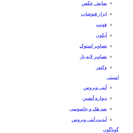
نمایش عکس
ابزار فتوشاپ
فونت
آیکون
تصاویر استوک
تصاویر لایه باز
وکتور
امنیتی
آنتی ویروس
دیواره آتشین
ضد هک و جاسوسی
آپدیت آنتی ویروس
گوناگون