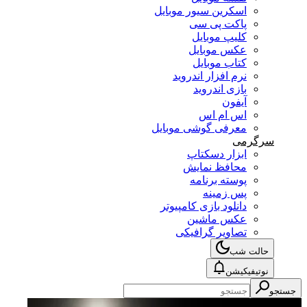
اسکرین سیور موبایل
پاکت پی سی
کلیپ موبایل
عکس موبایل
کتاب موبایل
نرم افزار اندروید
بازی اندروید
آیفون
اس ام اس
معرفی گوشی موبایل
سرگرمی
ابزار دسکتاپ
محافظ نمایش
پوسته برنامه
پس زمینه
دانلود بازی کامپیوتر
عکس ماشین
تصاویر گرافیکی
حالت شب
نوتیفیکیشن
جستجو