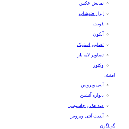
نمایش عکس
ابزار فتوشاپ
فونت
آیکون
تصاویر استوک
تصاویر لایه باز
وکتور
امنیتی
آنتی ویروس
دیواره آتشین
ضد هک و جاسوسی
آپدیت آنتی ویروس
گوناگون