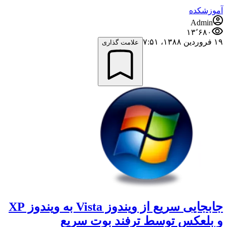
آموزشکده
Admin
۱۳٬۶۸۰
۱۹ فروردین ۱۳۸۸،‏ ۷:۵۱
علامت گذاری
جابجایی سریع از ویندوز Vista به ویندوز XP
و بلعکس توسط ترفند بوت سریع