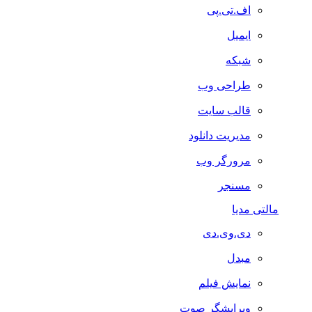
اف.تی.پی
ایمیل
شبکه
طراحی وب
قالب سایت
مدیریت دانلود
مرورگر وب
مسنجر
مالتی مدیا
دی.وی.دی
مبدل
نمایش فیلم
ویرایشگر صوت