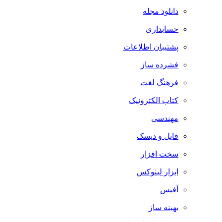
دانلود مجله
حسابداری
پشتیبان اطلاعات
فشرده ساز
فرهنگ لغت
کتاب الکترونیک
مهندسی
فایل و دیسک
سخت افزار
ابزار لینوکس
آفیس
بهینه ساز