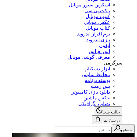
اسکرین سیور موبایل
پاکت پی سی
کلیپ موبایل
عکس موبایل
کتاب موبایل
نرم افزار اندروید
بازی اندروید
آیفون
اس ام اس
معرفی گوشی موبایل
سرگرمی
ابزار دسکتاپ
محافظ نمایش
پوسته برنامه
پس زمینه
دانلود بازی کامپیوتر
عکس ماشین
تصاویر گرافیکی
حالت شب
نوتیفیکیشن
جستجو