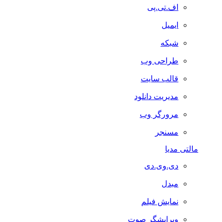
اف.تی.پی
ایمیل
شبکه
طراحی وب
قالب سایت
مدیریت دانلود
مرورگر وب
مسنجر
مالتی مدیا
دی.وی.دی
مبدل
نمایش فیلم
ویرایشگر صوت