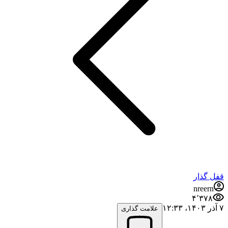
قفل گذار
nreern
۴٬۳۷۸
۷ آذر ۱۴۰۳،‏ ۱۲:۳۳
علامت گذاری