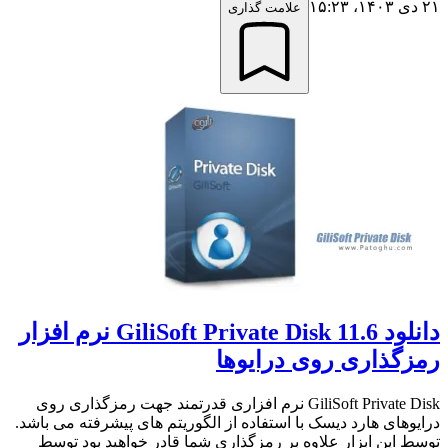
۲۱ دی ۱۴۰۳،‏ ۱۵:۲۳
علامت گذاری
دانلود GiliSoft Private Disk 11.6 نرم افزار
رمزگذاری روی درایوها
GiliSoft Private Disk نرم افزاری قدرتمند جهت رمزگذاری روی
درایوهای هارد دیسک با استفاده از الگوریتم های پیشرفته می باشد.
توسط این ابزار علاوه بر رمزگذاری شما قادر خواهید بود توسط