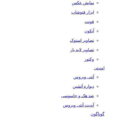
نمایش عکس
ابزار فتوشاپ
فونت
آیکون
تصاویر استوک
تصاویر لایه باز
وکتور
امنیتی
آنتی ویروس
دیواره آتشین
ضد هک و جاسوسی
آپدیت آنتی ویروس
گوناگون