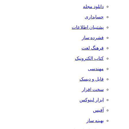
دانلود مجله
حسابداری
پشتیبان اطلاعات
فشرده ساز
فرهنگ لغت
کتاب الکترونیک
مهندسی
فایل و دیسک
سخت افزار
ابزار لینوکس
آفیس
بهینه ساز