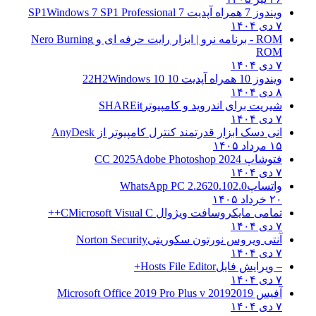
ویندوز 7 همراه آپدیت 7 SP1
Windows 7 SP1 Professional
۷ دی ۱۴۰۴
ROM - برنامه نرو | ابزار رایت حرفه ای و
Nero Burning
ROM
۷ دی ۱۴۰۴
ویندوز 10 همراه آپدیت 10 22H2
Windows 10
۸ دی ۱۴۰۴
شیریت برای اندروید و کامپیوتر
SHAREit
۷ دی ۱۴۰۴
انی دسک ابزار قدرتمند کنترل کامپیوتر از
AnyDesk
۱۵ مرداد ۱۴۰۵
فتوشاپ CC 2025
Adobe Photoshop 2024
۷ دی ۱۴۰۴
واتساپ
WhatsApp PC 2.2620.102.0
۲۰ خرداد ۱۴۰۵
تمامی مایکروسافت ویژوال C
Microsoft Visual C++
۷ دی ۱۴۰۴
آنتی ویروس نورتون سکوریتی
Norton Security
۷ دی ۱۴۰۴
– ویرایش فایل
Hosts File Editor+
۷ دی ۱۴۰۴
آفیس 2019
2019 Microsoft Office 2019 Pro Plus v
۷ دی ۱۴۰۴