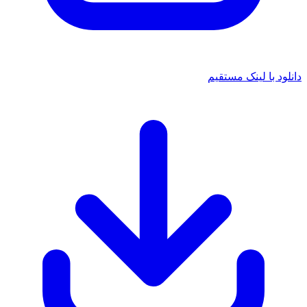
د با لینک مستقیم