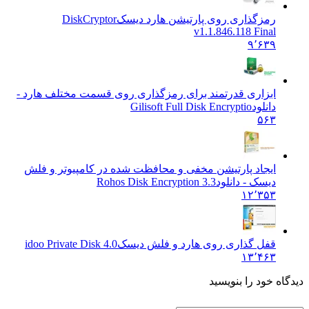
رمزگذاری روی پارتیشن هارد دیسک
DiskCryptor
v1.1.846.118 Final
۹٬۶۳۹
ابزاری قدرتمند برای رمزگذاری روی قسمت مختلف هارد -
دانلود
Gilisoft Full Disk Encryptio
۵۶۳
ایجاد پارتیشن مخفی و محافظت شده در کامپیوتر و فلش
دیسک - دانلود
Rohos Disk Encryption 3.3
۱۲٬۳۵۳
قفل گذاری روی هارد و فلش دیسک
idoo Private Disk 4.0
۱۳٬۴۶۳
ه خود را بنویسید