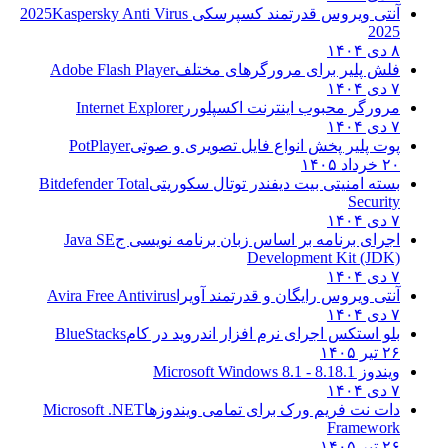
آنتی ویروس قدرتمند کسپرسکی 2025
Kaspersky Anti Virus
2025
۸ دی ۱۴۰۴
فلش پلیر برای مرورگرهای مختلف
Adobe Flash Player
۷ دی ۱۴۰۴
مرورگر محبوب اینترنت اکسپلورر
Internet Explorer
۷ دی ۱۴۰۴
پوت پلیر پخش انواع فایل تصویری و صوتی
PotPlayer
۲۰ خرداد ۱۴۰۵
بسته امنیتی بیت دیفندر توتال سکوریتی
Bitdefender Total
Security
۷ دی ۱۴۰۴
اجرای برنامه بر اساس زبان برنامه نویسی ج
Java SE
Development Kit (JDK)
۷ دی ۱۴۰۴
آنتی ویروس رایگان و قدرتمند آویرا
Avira Free Antivirus
۷ دی ۱۴۰۴
بلو استکس اجرای نرم افزار اندروید در کام
BlueStacks
۲۶ تیر ۱۴۰۵
ویندوز 8.1
8.1 - Microsoft Windows 8.1
۷ دی ۱۴۰۴
دات نت فریم ورک برای تمامی ویندوزها
Microsoft .NET
Framework
۲۶ تیر ۱۴۰۵