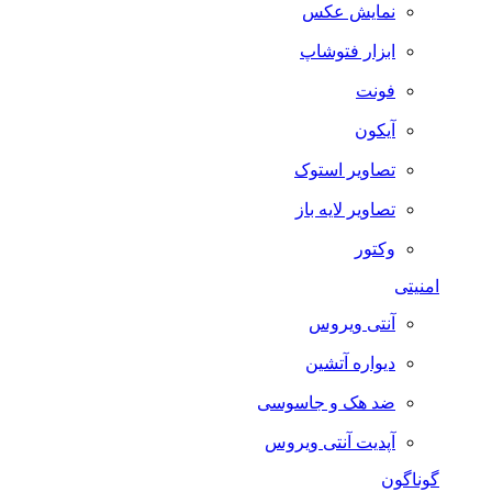
نمایش عکس
ابزار فتوشاپ
فونت
آیکون
تصاویر استوک
تصاویر لایه باز
وکتور
امنیتی
آنتی ویروس
دیواره آتشین
ضد هک و جاسوسی
آپدیت آنتی ویروس
گوناگون