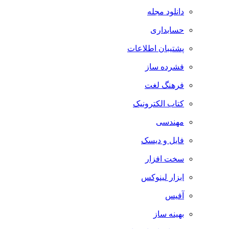
دانلود مجله
حسابداری
پشتیبان اطلاعات
فشرده ساز
فرهنگ لغت
کتاب الکترونیک
مهندسی
فایل و دیسک
سخت افزار
ابزار لینوکس
آفیس
بهینه ساز