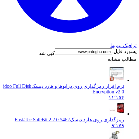
ک نیم‌بها
د فایل:
کپی شد
ب مشابه
نرم افزار رمزگذاری روی درایوها و هارد دیسک
idoo Full Disk
Encryption v2.0
۱۱٬۱۵۴
رمزگذاری روی هارد دیسک
East-Tec SafeBit 2.2.0.5462
۹٬۱۷۹