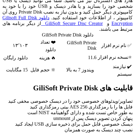
هارد های اکسترنال نیز می باشید. شما می توانید دیسک یا USB
شخصی خود را بسازید و یا هادر دیسک و USB خود را با خود به
کامپیوتری دیگر حمل کنید و بدون نیاز به نصب Private Disk روی آن
یوتر ، از اطلاعات خود استفاده کنید.
دانلود Gilisoft Full Disk
Encryp
و
GiliSoft Secure Disc Creator
از دیگر برنامه های
ط می باشند.
دانلود GiliSoft Private Disk
❤️ تعداد
GiliSoft Private
م نرم افزار
۱۳٬۱۰۳
Disk
دانلود
ه نرم افزار
11.6
🔥 هزینه
دانلود رایگان
یازمند
ویندوز 7 به بالا
🔆 حجم فایل
15 مگابایت
تم
ای GiliSoft Private Disk
یر/ویدئوهای خصوصی خود را در دیسک خصوصی مخفی کنید
ا با رمزگذاری AES 256 بیتی رمزگذاری کنید
ر خاص تست شده و دارای گواهینامه NIST است
 کردن تصویر دیسک پس از unmount
خصوصی قابل حمل برای ذخیره سازی USB ایجاد کنید
چند دیسک به صورت همزمان