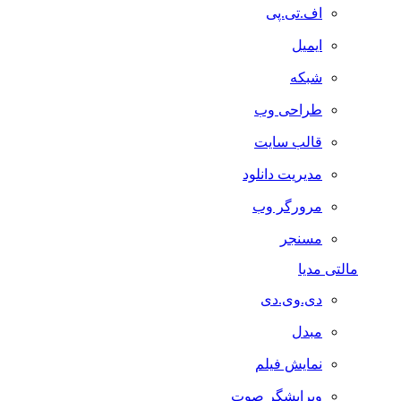
اف.تی.پی
ایمیل
شبکه
طراحی وب
قالب سایت
مدیریت دانلود
مرورگر وب
مسنجر
مالتی مدیا
دی.وی.دی
مبدل
نمایش فیلم
ویرایشگر صوت