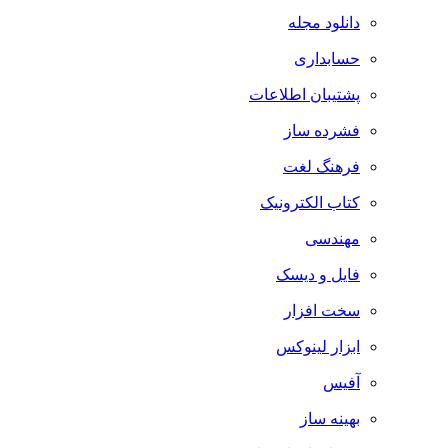
دانلود مجله
حسابداری
پشتیبان اطلاعات
فشرده ساز
فرهنگ لغت
کتاب الکترونیک
مهندسی
فایل و دیسک
سخت افزار
ابزار لینوکس
آفیس
بهینه ساز