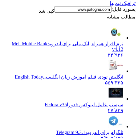
ترافیک نیم‌بها
پسورد فایل:
کپی شد
مطالب مشابه
نرم افزار همراه بانک ملی برای اندروید
Meli Mobile Bank
v4.12
۳۴٬۹۳۶
انگلیش تودی فیلم آموزش زبان انگليسی
English Today
۵۵۹٬۳۳۵
سیستم عامل لینوکس فدورا
Fedora v35
۴۷٬۸۳۹
تلگرام برای اندروید
Telegram 9.3.1