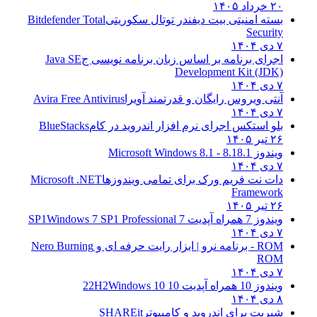
۲۰ خرداد ۱۴۰۵
بسته امنیتی بیت دیفندر توتال سکوریتی
Bitdefender Total
Security
۷ دی ۱۴۰۴
اجرای برنامه بر اساس زبان برنامه نویسی ج
Java SE
Development Kit (JDK)
۷ دی ۱۴۰۴
آنتی ویروس رایگان و قدرتمند آویرا
Avira Free Antivirus
۷ دی ۱۴۰۴
بلو استکس اجرای نرم افزار اندروید در کام
BlueStacks
۲۶ تیر ۱۴۰۵
ویندوز 8.1
8.1 - Microsoft Windows 8.1
۷ دی ۱۴۰۴
دات نت فریم ورک برای تمامی ویندوزها
Microsoft .NET
Framework
۲۶ تیر ۱۴۰۵
ویندوز 7 همراه آپدیت 7 SP1
Windows 7 SP1 Professional
۷ دی ۱۴۰۴
ROM - برنامه نرو | ابزار رایت حرفه ای و
Nero Burning
ROM
۷ دی ۱۴۰۴
ویندوز 10 همراه آپدیت 10 22H2
Windows 10
۸ دی ۱۴۰۴
شیریت برای اندروید و کامپیوتر
SHAREit