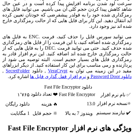
سرعت لود شدن برنامه افزایش پیدا کرده است و در عین حال
شاهد کاهش پیدا کردن حجم کلی آن می باشیم. می توانید فایل های
رمزگذاری شده خود را به فولدر پیشفرضی که خودتان تعیین کرده
اید انتقال دهید. این کار برای فایل هایی که از حالت رمزگذاری خارج
شده اند نیز وجود دارد.
می توانید سورس فایل را حذف کنید، فرمت .ENC به فایل های
رمزگذاری شده اضافه کنید، یا این فرمت را از فایل های رمزگذاری
شده حذف کنید. حتی می توانید فرمت .DEC را به فایل هایی که از
حالت رمزگذاری خارج شده اند اضافه کنید. این نرم افزار قادر به
رمزگذاری فایل های بسیار حجیم است. البته توصیه می شود از
پردازنده و رمی مناسب برای این کار استفاده کنید.
از دیگر ابزراهای
مفید در این زمینه می توان به
VeraCrypt
, دانلود
SecretFolder
,
دانلود Password Door
و
نرم افزار قفل گذاری فایل ها
اشاره کرد.
دانلود Fast File Encryptor
❤️ تعداد دانلود
Fast File Encryptor
✅ نام نرم افزار
۱٬۷۶۵
⭐نسخه نرم افزار
13.0
🔥 هزینه
دانلود رایگان
✔️ نیازمند سیستم
ویندوز 7 به بالا
🔆 حجم فایل
1 مگابایت
ویژگی های نرم افزار Fast File Encryptor