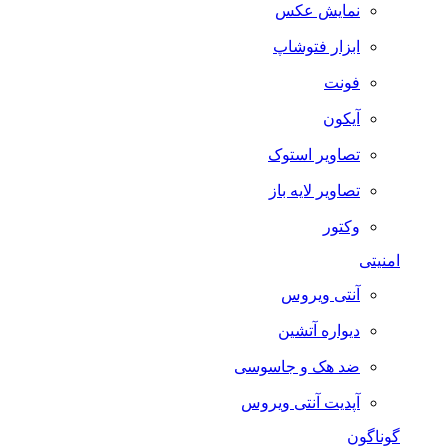
نمایش عکس
ابزار فتوشاپ
فونت
آیکون
تصاویر استوک
تصاویر لایه باز
وکتور
امنیتی
آنتی ویروس
دیواره آتشین
ضد هک و جاسوسی
آپدیت آنتی ویروس
گوناگون