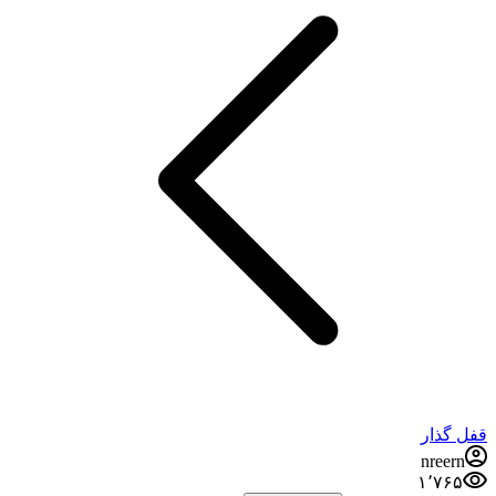
قفل گذار
nreern
۱٬۷۶۵