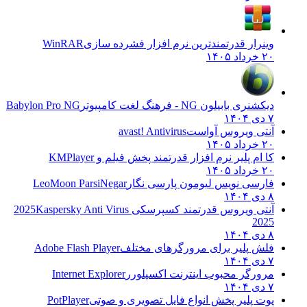
وینرار قدرتمندترین نرم افزار فشرده سازی
WinRAR
۲۰ خرداد ۱۴۰۵
دیکشنری بابیلون NG - فرهنگ لغت کامپیوتر
Babylon Pro NG
۷ دی ۱۴۰۴
آنتی ویروس آواست
avast! Antivirus
۲۰ خرداد ۱۴۰۵
کا ام پلیر نرم افزار قدرتمند پخش فیلم و
KMPlayer
۲۰ خرداد ۱۴۰۵
فارسی نویس لیومون پارسی نگار
LeoMoon ParsiNegar
۸ دی ۱۴۰۴
آنتی ویروس قدرتمند کسپرسکی 2025
Kaspersky Anti Virus
2025
۸ دی ۱۴۰۴
فلش پلیر برای مرورگرهای مختلف
Adobe Flash Player
۷ دی ۱۴۰۴
مرورگر محبوب اینترنت اکسپلورر
Internet Explorer
۷ دی ۱۴۰۴
پوت پلیر پخش انواع فایل تصویری و صوتی
PotPlayer