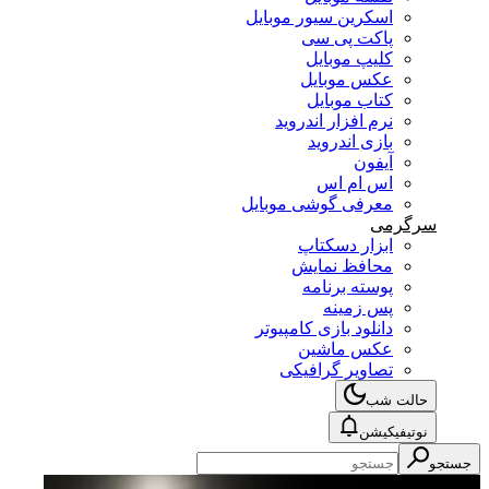
اسکرین سیور موبایل
پاکت پی سی
کلیپ موبایل
عکس موبایل
کتاب موبایل
نرم افزار اندروید
بازی اندروید
آیفون
اس ام اس
معرفی گوشی موبایل
سرگرمی
ابزار دسکتاپ
محافظ نمایش
پوسته برنامه
پس زمینه
دانلود بازی کامپیوتر
عکس ماشین
تصاویر گرافیکی
حالت شب
نوتیفیکیشن
جستجو