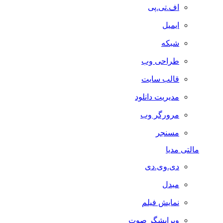
اف.تی.پی
ایمیل
شبکه
طراحی وب
قالب سایت
مدیریت دانلود
مرورگر وب
مسنجر
مالتی مدیا
دی.وی.دی
مبدل
نمایش فیلم
ویرایشگر صوت