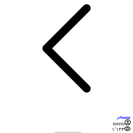
مسنجر
nreern
۱٬۱۴۳