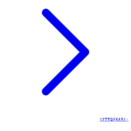
۱
۲
۳
۴
۵
۶
۷
۸
۹
۱۰