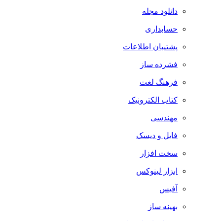
دانلود مجله
حسابداری
پشتیبان اطلاعات
فشرده ساز
فرهنگ لغت
کتاب الکترونیک
مهندسی
فایل و دیسک
سخت افزار
ابزار لینوکس
آفیس
بهینه ساز