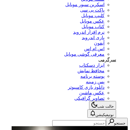
اسکرین سیور موبایل
پاکت پی سی
کلیپ موبایل
عکس موبایل
کتاب موبایل
نرم افزار اندروید
بازی اندروید
آیفون
اس ام اس
معرفی گوشی موبایل
سرگرمی
ابزار دسکتاپ
محافظ نمایش
پوسته برنامه
پس زمینه
دانلود بازی کامپیوتر
عکس ماشین
تصاویر گرافیکی
حالت شب
نوتیفیکیشن
جستجو