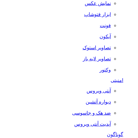
نمایش عکس
ابزار فتوشاپ
فونت
آیکون
تصاویر استوک
تصاویر لایه باز
وکتور
امنیتی
آنتی ویروس
دیواره آتشین
ضد هک و جاسوسی
آپدیت آنتی ویروس
گوناگون