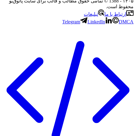
۱۴۰۵
- 1388 © تمامی حقوق مطالب و قالب برای سایت پاتوق‌یو
محفوظ است.
ارتباط با ما
تبلیغات
Telegram
LinkedIn
DMCA