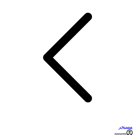
مسنجر
nreern