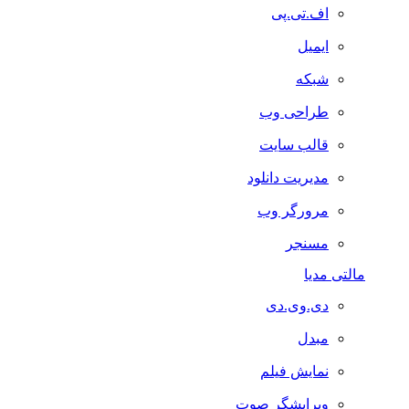
اف.تی.پی
ایمیل
شبکه
طراحی وب
قالب سایت
مدیریت دانلود
مرورگر وب
مسنجر
مالتی مدیا
دی.وی.دی
مبدل
نمایش فیلم
ویرایشگر صوت