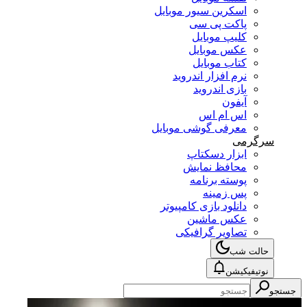
اسکرین سیور موبایل
پاکت پی سی
کلیپ موبایل
عکس موبایل
کتاب موبایل
نرم افزار اندروید
بازی اندروید
آیفون
اس ام اس
معرفی گوشی موبایل
سرگرمی
ابزار دسکتاپ
محافظ نمایش
پوسته برنامه
پس زمینه
دانلود بازی کامپیوتر
عکس ماشین
تصاویر گرافیکی
حالت شب
نوتیفیکیشن
جستجو