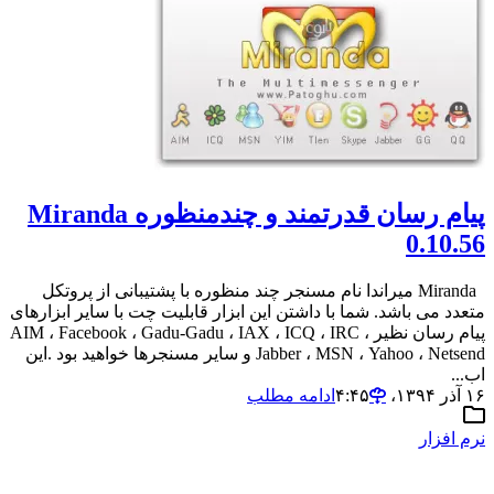
پیام رسان قدرتمند و چندمنظوره Miranda
0.10.56
Miranda میراندا نام مسنجر چند منظوره با پشتیبانی از پروتکل
متعدد می باشد. شما با داشتن این ابزار قابلیت چت با سایر ابزارهای
پیام رسان نظیر AIM ، Facebook ، Gadu-Gadu ، IAX ، ICQ ، IRC ،
Jabber ، MSN ، Yahoo ، Netsend و سایر مسنجرها خواهید بود .این
اب...
۱۶ آذر ۱۳۹۴،‏ ۴:۴۵
ادامه مطلب
نرم افزار