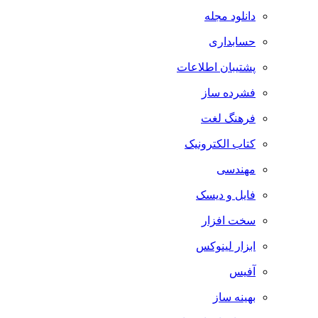
دانلود مجله
حسابداری
پشتیبان اطلاعات
فشرده ساز
فرهنگ لغت
کتاب الکترونیک
مهندسی
فایل و دیسک
سخت افزار
ابزار لینوکس
آفیس
بهینه ساز