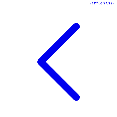
۱
۲
۳
۴
۵
۶
۷
۸
۹
۱۰