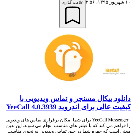
۱۰ شهریور ۱۳۹۵،‏ ۲:۵۶
علامت گذاری
دانلود ییکال مسنجر و تماس ویدیویی با
کیفیت عالی برای اندروید 4.0.3939 YeeCall
YeeCall Messenger برای شما امکان برقراری تماس های ویدیویی
را فراهم می کند که با فیلتر های مناسب انجام می شوند. این بدین
معنی است که چهره شما در حین تماس ویدیویی به نحوی مناسب