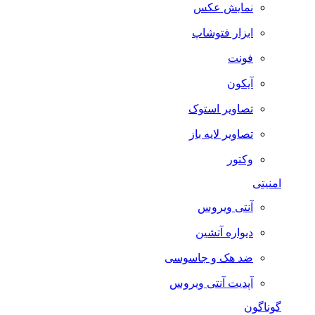
نمایش عکس
ابزار فتوشاپ
فونت
آیکون
تصاویر استوک
تصاویر لایه باز
وکتور
امنیتی
آنتی ویروس
دیواره آتشین
ضد هک و جاسوسی
آپدیت آنتی ویروس
گوناگون