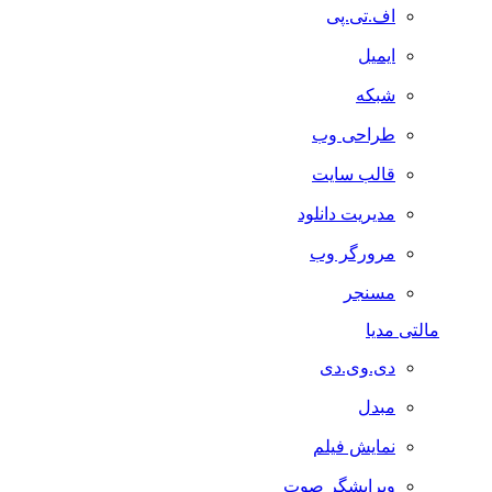
اف.تی.پی
ایمیل
شبکه
طراحی وب
قالب سایت
مدیریت دانلود
مرورگر وب
مسنجر
مالتی مدیا
دی.وی.دی
مبدل
نمایش فیلم
ویرایشگر صوت