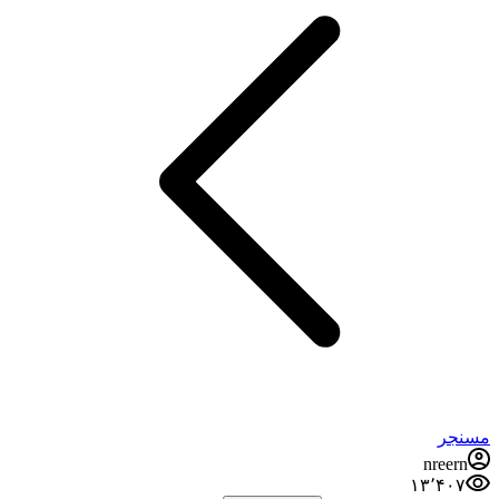
مسنجر
nreern
۱۳٬۴۰۷