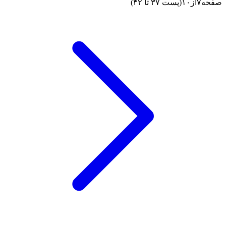
صفحه
۷
از
۱۰
(پست ۳۷ تا ۴۲)