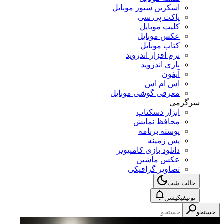
اسکرین سیور موبایل
پاکت پی سی
کلیپ موبایل
عکس موبایل
کتاب موبایل
نرم افزار اندروید
بازی اندروید
آیفون
اس ام اس
معرفی گوشی موبایل
سرگرمی
ابزار دسکتاپ
محافظ نمایش
پوسته برنامه
پس زمینه
دانلود بازی کامپیوتر
عکس ماشین
تصاویر گرافیکی
حالت شب
نوتیفیکیشن
جستجو