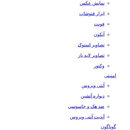
نمایش عکس
ابزار فتوشاپ
فونت
آیکون
تصاویر استوک
تصاویر لایه باز
وکتور
امنیتی
آنتی ویروس
دیواره آتشین
ضد هک و جاسوسی
آپدیت آنتی ویروس
گوناگون