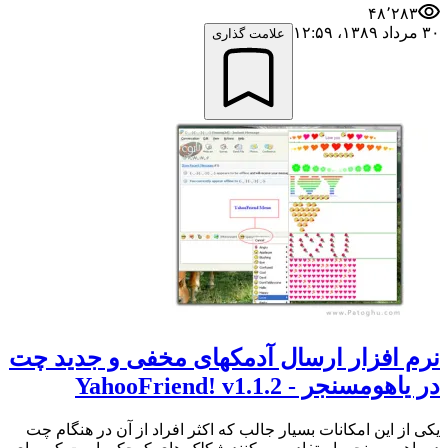
۴۸٬۲۸۳
۳۰ مرداد ۱۳۸۹،‏ ۱۲:۵۹
علامت گذاری
نرم افزار ارسال آدمکهای مخفی و جدید چت
در یاهومسنجر - YahooFriend! v1.1.2
یکی از این امکانات بسیار جالب که اکثر افراد از آن در هنگام چت