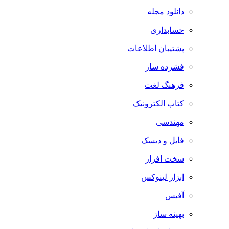
دانلود مجله
حسابداری
پشتیبان اطلاعات
فشرده ساز
فرهنگ لغت
کتاب الکترونیک
مهندسی
فایل و دیسک
سخت افزار
ابزار لینوکس
آفیس
بهینه ساز