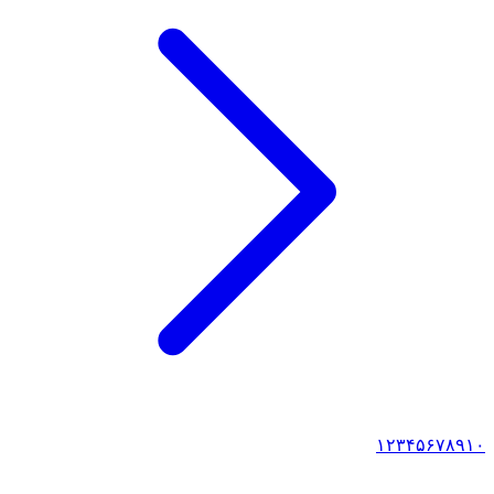
۱
۲
۳
۴
۵
۶
۷
۸
۹
۱۰