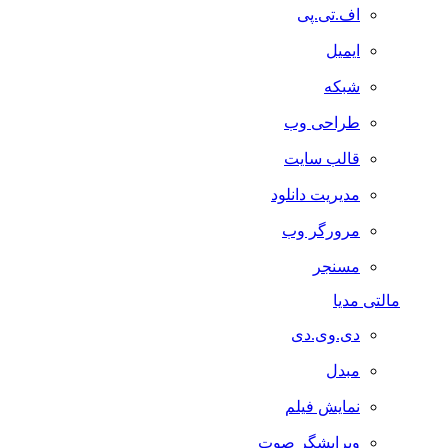
اف.تی.پی
ایمیل
شبکه
طراحی وب
قالب سایت
مدیریت دانلود
مرورگر وب
مسنجر
مالتی مدیا
دی.وی.دی
مبدل
نمایش فیلم
ویرایشگر صوت