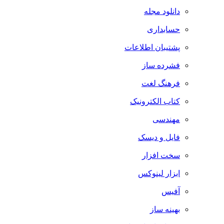
دانلود مجله
حسابداری
پشتیبان اطلاعات
فشرده ساز
فرهنگ لغت
کتاب الکترونیک
مهندسی
فایل و دیسک
سخت افزار
ابزار لینوکس
آفیس
بهینه ساز