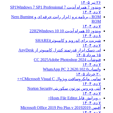
۲۶ تیر ۱۴۰۵
ویندوز 7 همراه آپدیت 7 SP1
Windows 7 SP1 Professional
۷ دی ۱۴۰۴
ROM - برنامه نرو | ابزار رایت حرفه ای و
Nero Burning
ROM
۷ دی ۱۴۰۴
ویندوز 10 همراه آپدیت 10 22H2
Windows 10
۸ دی ۱۴۰۴
شیریت برای اندروید و کامپیوتر
SHAREit
۷ دی ۱۴۰۴
انی دسک ابزار قدرتمند کنترل کامپیوتر از
AnyDesk
۱۵ مرداد ۱۴۰۵
فتوشاپ CC 2025
Adobe Photoshop 2024
۷ دی ۱۴۰۴
واتساپ
WhatsApp PC 2.2620.102.0
۲۰ خرداد ۱۴۰۵
تمامی مایکروسافت ویژوال C
Microsoft Visual C++
۷ دی ۱۴۰۴
آنتی ویروس نورتون سکوریتی
Norton Security
۷ دی ۱۴۰۴
– ویرایش فایل
Hosts File Editor+
۷ دی ۱۴۰۴
آفیس 2019
2019 Microsoft Office 2019 Pro Plus v
۷ دی ۱۴۰۴