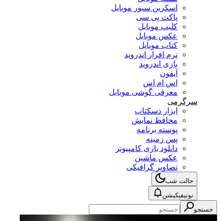
اسکرین سیور موبایل
پاکت پی سی
کلیپ موبایل
عکس موبایل
کتاب موبایل
نرم افزار اندروید
بازی اندروید
آیفون
اس ام اس
معرفی گوشی موبایل
سرگرمی
ابزار دسکتاپ
محافظ نمایش
پوسته برنامه
پس زمینه
دانلود بازی کامپیوتر
عکس ماشین
تصاویر گرافیکی
حالت شب
نوتیفیکیشن
جستجو