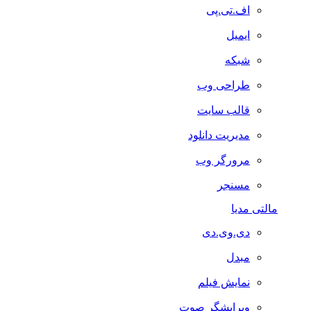
اف.تی.پی
ایمیل
شبکه
طراحی وب
قالب سایت
مدیریت دانلود
مرورگر وب
مسنجر
مالتی مدیا
دی.وی.دی
مبدل
نمایش فیلم
ویرایشگر صوت