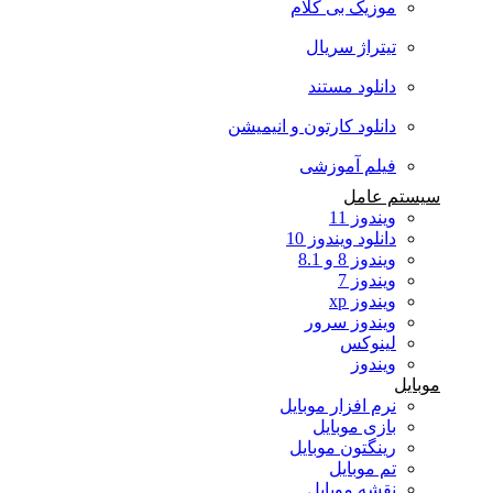
موزیک بی کلام
تیتراژ سریال
دانلود مستند
دانلود کارتون و انیمیشن
فیلم آموزشی
سیستم عامل
ویندوز 11
دانلود ویندوز 10
ویندوز 8 و 8.1
ویندوز 7
ویندوز xp
ویندوز سرور
لینوکس
ویندوز
موبایل
نرم افزار موبایل
بازی موبایل
رینگتون موبایل
تم موبایل
نقشه موبایل