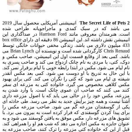
The Secret Life of Pets 2
انیمیشنی آمریکایی محصول سال 2019
می باشد که در سبک کمدی و ماجراجویانه طراحی شده
است. هنرمندان معروفی مانند Harrison Ford در صداگذاری این
انیمیشن نقش داشته اند. این انیمیشن 86 دقیقه ای دارای box office
433 میلیون دلاری می باشد. زندگی مخفی حیوانات خانگی توسط
Chris Renaud کارگردانی شده است و نویسنده آن Brian Lynch می
باشد. کمی بعد از وقایع قسمت اول این انیمیشن، صاحب مکس و
دوک، کتی، با مردی به نام چانک ازدواج می کند و صاحب پسری به
نام لیام می شود. مکس در ابتدا رابطه خوبی با لیام برقرار نمی کند.
با این حال به تدریج با او دوست می شود. کمی بعد مکس آنقدر
شیفته ی لیام می شود که کتی را نگران می کند. کتی برای بهبود
مکس کلاهی مخصوص می گیرد. خانواده کتی به مزرعه ای سفر
کنند می کنند که صاحب آن عموی چانک است. با وارد شدن به
مزرعه، مکس خود را در حالی می یابد که با اصول مزرعه داری
آشنا نیست و همه چیز برایش جدید به نظر می رسد. طی حادثه ای
یکی از گوسفندان مزرعه گم می شود. صاحب مزرعه مکس را
برای پیدا کردن گوسفندی که فرار کرده است به بیرون می برد. با
تشویق های مزرعه دار، مکس موفق به یافتن گوسفند می شود و به
عنوان جایزه به مکس اجازه می دهد که شب هم او را همراهی کند.
قبل از این که خانواده کتی مزرعه را ترک کنند، صاحب مزرعه به