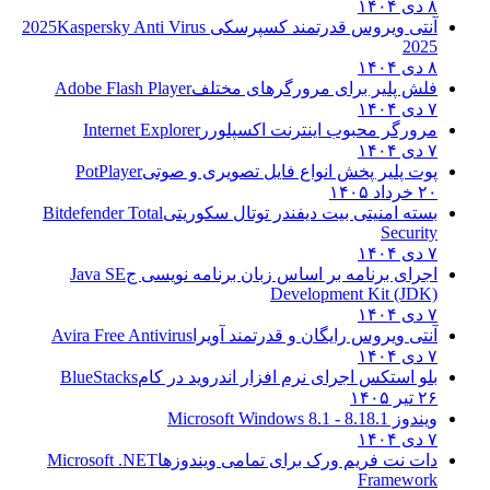
۸ دی ۱۴۰۴
آنتی ویروس قدرتمند کسپرسکی 2025
Kaspersky Anti Virus
2025
۸ دی ۱۴۰۴
فلش پلیر برای مرورگرهای مختلف
Adobe Flash Player
۷ دی ۱۴۰۴
مرورگر محبوب اینترنت اکسپلورر
Internet Explorer
۷ دی ۱۴۰۴
پوت پلیر پخش انواع فایل تصویری و صوتی
PotPlayer
۲۰ خرداد ۱۴۰۵
بسته امنیتی بیت دیفندر توتال سکوریتی
Bitdefender Total
Security
۷ دی ۱۴۰۴
اجرای برنامه بر اساس زبان برنامه نویسی ج
Java SE
Development Kit (JDK)
۷ دی ۱۴۰۴
آنتی ویروس رایگان و قدرتمند آویرا
Avira Free Antivirus
۷ دی ۱۴۰۴
بلو استکس اجرای نرم افزار اندروید در کام
BlueStacks
۲۶ تیر ۱۴۰۵
ویندوز 8.1
8.1 - Microsoft Windows 8.1
۷ دی ۱۴۰۴
دات نت فریم ورک برای تمامی ویندوزها
Microsoft .NET
Framework