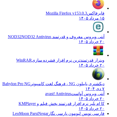
فایرفاکس
Mozilla Firefox v153.0.3
۱۵ مرداد ۱۴۰۵
آنتی ویروس معروف و قدرتمند NOD32
NOD32 Antivirus
۲۰ خرداد ۱۴۰۵
وینرار قدرتمندترین نرم افزار فشرده سازی
WinRAR
۲۰ خرداد ۱۴۰۵
دیکشنری بابیلون NG - فرهنگ لغت کامپیوتر
Babylon Pro NG
۷ دی ۱۴۰۴
آنتی ویروس آواست
avast! Antivirus
۲۰ خرداد ۱۴۰۵
کا ام پلیر نرم افزار قدرتمند پخش فیلم و
KMPlayer
۲۰ خرداد ۱۴۰۵
فارسی نویس لیومون پارسی نگار
LeoMoon ParsiNegar