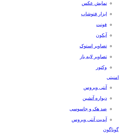
نمایش عکس
ابزار فتوشاپ
فونت
آیکون
تصاویر استوک
تصاویر لایه باز
وکتور
امنیتی
آنتی ویروس
دیواره آتشین
ضد هک و جاسوسی
آپدیت آنتی ویروس
گوناگون