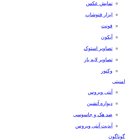
نمایش عکس
ابزار فتوشاپ
فونت
آیکون
تصاویر استوک
تصاویر لایه باز
وکتور
امنیتی
آنتی ویروس
دیواره آتشین
ضد هک و جاسوسی
آپدیت آنتی ویروس
گوناگون