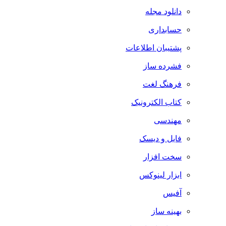
دانلود مجله
حسابداری
پشتیبان اطلاعات
فشرده ساز
فرهنگ لغت
کتاب الکترونیک
مهندسی
فایل و دیسک
سخت افزار
ابزار لینوکس
آفیس
بهینه ساز