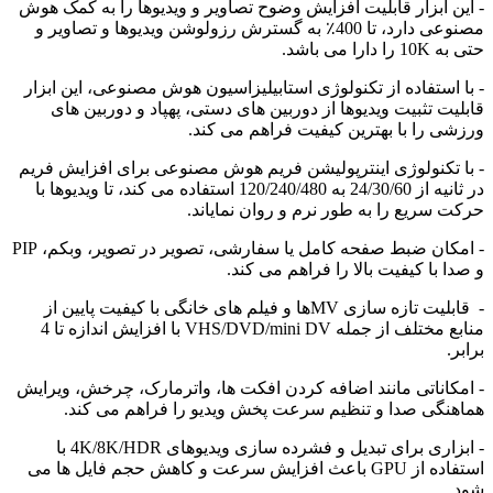
- این ابزار قابلیت افزایش وضوح تصاویر و ویدیوها را به کمک هوش
مصنوعی دارد، تا 400٪ به گسترش رزولوشن ویدیوها و تصاویر و
حتی به 10K را دارا می باشد.
- با استفاده از تکنولوژی استابیلیزاسیون هوش مصنوعی، این ابزار
قابلیت تثبیت ویدیوها از دوربین های دستی، پهپاد و دوربین های
ورزشی را با بهترین کیفیت فراهم می کند.
- با تکنولوژی اینترپولیشن فریم هوش مصنوعی برای افزایش فریم
در ثانیه از 24/30/60 به 120/240/480 استفاده می کند، تا ویدیوها با
حرکت سریع را به طور نرم و روان نمایاند.
- امکان ضبط صفحه کامل یا سفارشی، تصویر در تصویر، وبکم، PIP
و صدا با کیفیت بالا را فراهم می کند.
- قابلیت تازه سازی MVها و فیلم های خانگی با کیفیت پایین از
منابع مختلف از جمله VHS/DVD/mini DV با افزایش اندازه تا 4
برابر.
- امکاناتی مانند اضافه کردن افکت ها، واترمارک، چرخش، ویرایش
هماهنگی صدا و تنظیم سرعت پخش ویدیو را فراهم می کند.
- ابزاری برای تبدیل و فشرده سازی ویدیوهای 4K/8K/HDR با
استفاده از GPU باعث افزایش سرعت و کاهش حجم فایل ها می
شود.