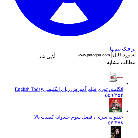
ترافیک نیم‌بها
پسورد فایل:
کپی شد
مطالب مشابه
انگلیش تودی فیلم آموزش زبان انگليسی
English Today
۵۵۹٬۳۵۴
خندوانه سری ، فصل سوم خندوانه کیفیت بالا
۵۶٬۳۷۸