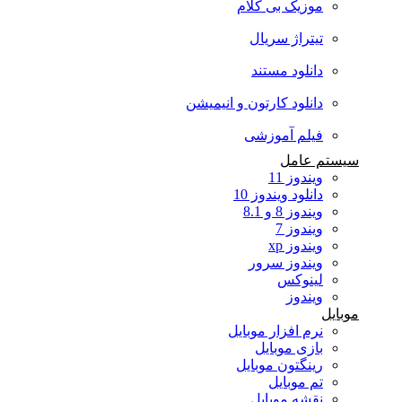
موزیک بی کلام
تیتراژ سریال
دانلود مستند
دانلود کارتون و انیمیشن
فیلم آموزشی
سیستم عامل
ویندوز 11
دانلود ویندوز 10
ویندوز 8 و 8.1
ویندوز 7
ویندوز xp
ویندوز سرور
لینوکس
ویندوز
موبایل
نرم افزار موبایل
بازی موبایل
رینگتون موبایل
تم موبایل
نقشه موبایل