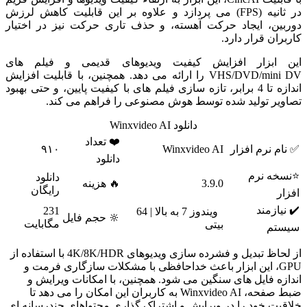
در ثانیه (FPS) می پردازد و علاوه بر این قابلیت کاهش لرزش
دوربین، ایجاد حرکت آهسته، و حذف تاری حرکت نیز در اختیار
کاربران قرار دارد.
این ابزار افزایش کیفیت ویدیوهای قدیمی و فیلم های
VHS/DVD/mini DV را ارائه می دهد. همچنین، با قابلیت افزایش
اندازه تا 4 برابر، تازه سازی فیلم های با کیفیت پایین، و حتی بهبود
تصاویر تولید شده توسط هوش مصنوعی را فراهم می کند.
دانلود Winxvideo AI
❤️ تعداد
✅ نام نرم افزار
Winxvideo AI
۹۱۰
دانلود
⭐نسخه نرم
دانلود
3.9.0
🔥 هزینه
رایگان
افزار
✔️ نیازمند
231
ویندوز 7 به بالا | 64
🔆 حجم فایل
مگابایت
بیتی
سیستم
از لحاظ تبدیل و فشرده سازی ویدیوهای 4K/8K/HDR با استفاده از
GPU، این ابزار باعث خداحافظی با مشکلات سازگاری فرمت و
اندازه فایل های سنگین می شود. همچنین، با امکانات ویرایش و
ضبط صفحه، Winxvideo AI به کاربران این امکان را می دهد تا
خلاقیت خود را در ویرایش و اشتراک گذاری محتواهای چندرسانه ای