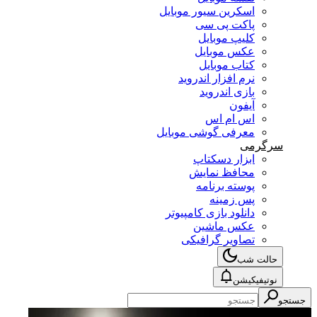
اسکرین سیور موبایل
پاکت پی سی
کلیپ موبایل
عکس موبایل
کتاب موبایل
نرم افزار اندروید
بازی اندروید
آیفون
اس ام اس
معرفی گوشی موبایل
سرگرمی
ابزار دسکتاپ
محافظ نمایش
پوسته برنامه
پس زمینه
دانلود بازی کامپیوتر
عکس ماشین
تصاویر گرافیکی
حالت شب
نوتیفیکیشن
جستجو