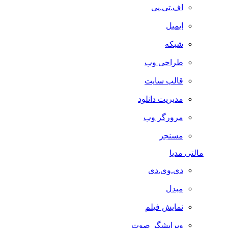
اف.تی.پی
ایمیل
شبکه
طراحی وب
قالب سایت
مدیریت دانلود
مرورگر وب
مسنجر
مالتی مدیا
دی.وی.دی
مبدل
نمایش فیلم
ویرایشگر صوت