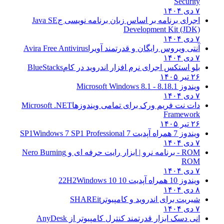
Security
۷ دی ۱۴۰۴
اجرای برنامه بر اساس زبان برنامه نویسی ج
Java SE
Development Kit (JDK)
۷ دی ۱۴۰۴
آنتی ویروس رایگان و قدرتمند آویرا
Avira Free Antivirus
۷ دی ۱۴۰۴
بلو استکس اجرای نرم افزار اندروید در کام
BlueStacks
۲۶ تیر ۱۴۰۵
ویندوز 8.1
8.1 - Microsoft Windows 8.1
۷ دی ۱۴۰۴
دات نت فریم ورک برای تمامی ویندوزها
Microsoft .NET
Framework
۲۶ تیر ۱۴۰۵
ویندوز 7 همراه آپدیت 7 SP1
Windows 7 SP1 Professional
۷ دی ۱۴۰۴
ROM - برنامه نرو | ابزار رایت حرفه ای و
Nero Burning
ROM
۷ دی ۱۴۰۴
ویندوز 10 همراه آپدیت 10 22H2
Windows 10
۸ دی ۱۴۰۴
شیریت برای اندروید و کامپیوتر
SHAREit
۷ دی ۱۴۰۴
انی دسک ابزار قدرتمند کنترل کامپیوتر از
AnyDesk