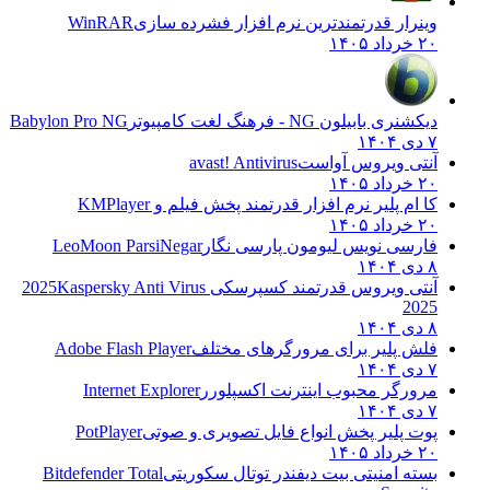
وینرار قدرتمندترین نرم افزار فشرده سازی
WinRAR
۲۰ خرداد ۱۴۰۵
دیکشنری بابیلون NG - فرهنگ لغت کامپیوتر
Babylon Pro NG
۷ دی ۱۴۰۴
آنتی ویروس آواست
avast! Antivirus
۲۰ خرداد ۱۴۰۵
کا ام پلیر نرم افزار قدرتمند پخش فیلم و
KMPlayer
۲۰ خرداد ۱۴۰۵
فارسی نویس لیومون پارسی نگار
LeoMoon ParsiNegar
۸ دی ۱۴۰۴
آنتی ویروس قدرتمند کسپرسکی 2025
Kaspersky Anti Virus
2025
۸ دی ۱۴۰۴
فلش پلیر برای مرورگرهای مختلف
Adobe Flash Player
۷ دی ۱۴۰۴
مرورگر محبوب اینترنت اکسپلورر
Internet Explorer
۷ دی ۱۴۰۴
پوت پلیر پخش انواع فایل تصویری و صوتی
PotPlayer
۲۰ خرداد ۱۴۰۵
بسته امنیتی بیت دیفندر توتال سکوریتی
Bitdefender Total