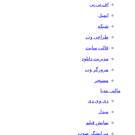
اف.تی.پی
ایمیل
شبکه
طراحی وب
قالب سایت
مدیریت دانلود
مرورگر وب
مسنجر
مالتی مدیا
دی.وی.دی
مبدل
نمایش فیلم
ویرایشگر صوت