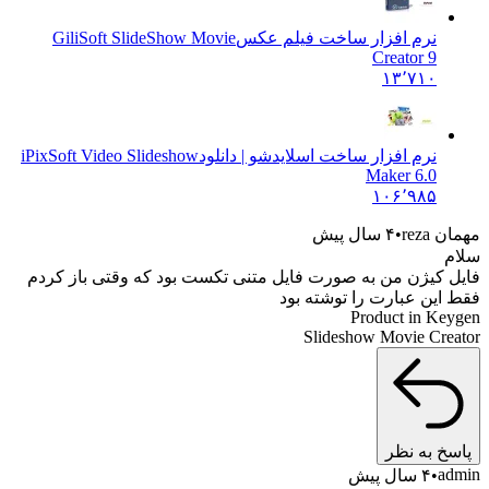
نرم افزار ساخت فیلم عکس
GiliSoft SlideShow Movie
Creator 9
۱۳٬۷۱۰
نرم افزار ساخت اسلایدشو | دانلود
iPixSoft Video Slideshow
Maker 6.0
۱۰۶٬۹۸۵
مهمان reza
۴ سال پیش
سلام
فایل کیژن من به صورت فایل متنی تکست بود که وقتی باز کردم
فقط این عبارت را توشته بود
Product in Keygen
Slideshow Movie Creator
پاسخ به نظر
admin
۴ سال پیش