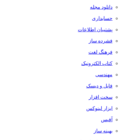
دانلود مجله
حسابداری
پشتیبان اطلاعات
فشرده ساز
فرهنگ لغت
کتاب الکترونیک
مهندسی
فایل و دیسک
سخت افزار
ابزار لینوکس
آفیس
بهینه ساز