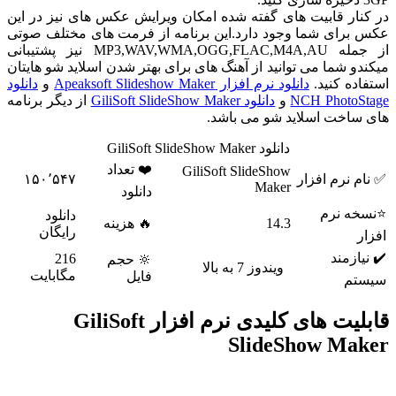
در کنار قابیت های گفته شده امکان ویرایش عکس های نیز در این
عکس برای شما وجود دارد.این برنامه از فرمت های مختلف صوتی
از جمله MP3,WAV,WMA,OGG,FLAC,M4A,AU نیز پشتیبانی
میکندو شما می توانید از آهنگ های برای بهتر شدن اسلاید شو هایتان
استفاده کنید.
دانلود نرم افزار Apeaksoft Slideshow Maker
و
دانلود
NCH PhotoStage
و
دانلود GiliSoft SlideShow Maker
از دیگر برنامه
های ساخت اسلاید شو می باشد.
دانلود GiliSoft SlideShow Maker
❤️ تعداد
GiliSoft SlideShow
✅ نام نرم افزار
۱۵۰٬۵۴۷
Maker
دانلود
⭐نسخه نرم
دانلود
14.3
🔥 هزینه
رایگان
افزار
✔️ نیازمند
216
🔆 حجم
ویندوز 7 به بالا
مگابایت
فایل
سیستم
قابلیت های کلیدی نرم افزار GiliSoft
SlideShow Maker