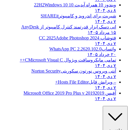
ویندوز 10 همراه آپدیت 10 22H2
Windows 10
۸ دی ۱۴۰۴
شیریت برای اندروید و کامپیوتر
SHAREit
۷ دی ۱۴۰۴
انی دسک ابزار قدرتمند کنترل کامپیوتر از
AnyDesk
۱۵ مرداد ۱۴۰۵
فتوشاپ CC 2025
Adobe Photoshop 2024
۷ دی ۱۴۰۴
واتساپ
WhatsApp PC 2.2620.102.0
۲۰ خرداد ۱۴۰۵
تمامی مایکروسافت ویژوال C
Microsoft Visual C++
۷ دی ۱۴۰۴
آنتی ویروس نورتون سکوریتی
Norton Security
۷ دی ۱۴۰۴
– ویرایش فایل
Hosts File Editor+
۷ دی ۱۴۰۴
آفیس 2019
2019 Microsoft Office 2019 Pro Plus v
۷ دی ۱۴۰۴