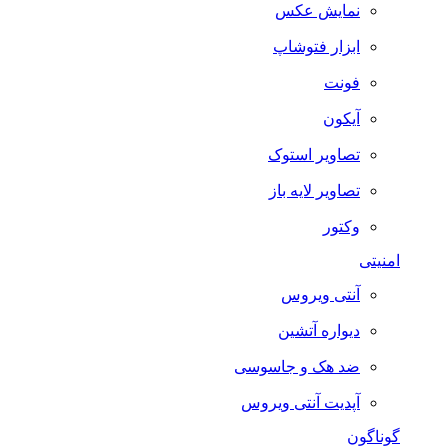
نمایش عکس
ابزار فتوشاپ
فونت
آیکون
تصاویر استوک
تصاویر لایه باز
وکتور
امنیتی
آنتی ویروس
دیواره آتشین
ضد هک و جاسوسی
آپدیت آنتی ویروس
گوناگون