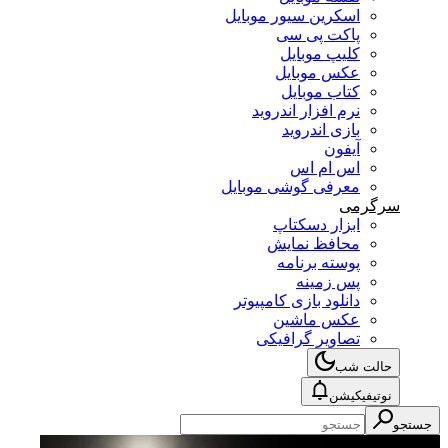
اسکرین سیور موبایل
پاکت پی سی
کلیپ موبایل
عکس موبایل
کتاب موبایل
نرم افزار اندروید
بازی اندروید
آیفون
اس ام اس
معرفی گوشی موبایل
سرگرمی
ابزار دسکتاپ
محافظ نمایش
پوسته برنامه
پس زمینه
دانلود بازی کامپیوتر
عکس ماشین
تصاویر گرافیکی
حالت شب
نوتیفیکیشن
جستجو