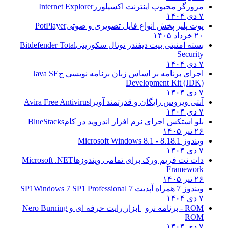
مرورگر محبوب اینترنت اکسپلورر
Internet Explorer
۷ دی ۱۴۰۴
پوت پلیر پخش انواع فایل تصویری و صوتی
PotPlayer
۲۰ خرداد ۱۴۰۵
بسته امنیتی بیت دیفندر توتال سکوریتی
Bitdefender Total
Security
۷ دی ۱۴۰۴
اجرای برنامه بر اساس زبان برنامه نویسی ج
Java SE
Development Kit (JDK)
۷ دی ۱۴۰۴
آنتی ویروس رایگان و قدرتمند آویرا
Avira Free Antivirus
۷ دی ۱۴۰۴
بلو استکس اجرای نرم افزار اندروید در کام
BlueStacks
۲۶ تیر ۱۴۰۵
ویندوز 8.1
8.1 - Microsoft Windows 8.1
۷ دی ۱۴۰۴
دات نت فریم ورک برای تمامی ویندوزها
Microsoft .NET
Framework
۲۶ تیر ۱۴۰۵
ویندوز 7 همراه آپدیت 7 SP1
Windows 7 SP1 Professional
۷ دی ۱۴۰۴
ROM - برنامه نرو | ابزار رایت حرفه ای و
Nero Burning
ROM
۷ دی ۱۴۰۴