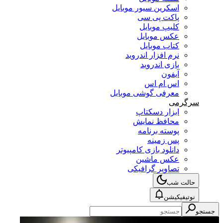
اسکرین سیور موبایل
پاکت پی سی
کلیپ موبایل
عکس موبایل
کتاب موبایل
نرم افزار اندروید
بازی اندروید
آیفون
اس ام اس
معرفی گوشی موبایل
سرگرمی
ابزار دسکتاپ
محافظ نمایش
پوسته برنامه
پس زمینه
دانلود بازی کامپیوتر
عکس ماشین
تصاویر گرافیکی
حالت شب
نوتیفیکیشن
جستجو