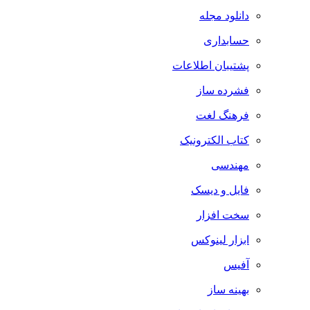
دانلود مجله
حسابداری
پشتیبان اطلاعات
فشرده ساز
فرهنگ لغت
کتاب الکترونیک
مهندسی
فایل و دیسک
سخت افزار
ابزار لینوکس
آفیس
بهینه ساز