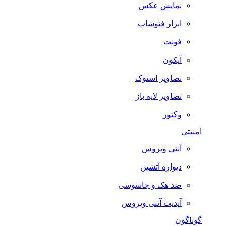
نمایش عکس
ابزار فتوشاپ
فونت
آیکون
تصاویر استوک
تصاویر لایه باز
وکتور
امنیتی
آنتی ویروس
دیواره آتشین
ضد هک و جاسوسی
آپدیت آنتی ویروس
گوناگون