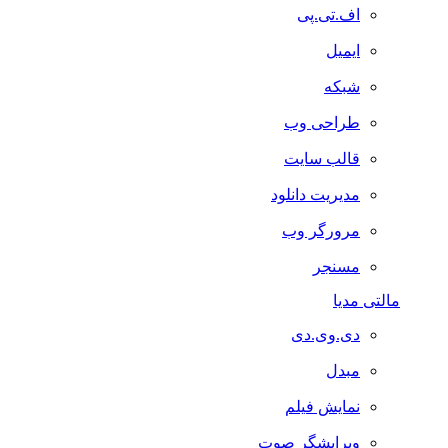
اف.تی.پی
ایمیل
شبکه
طراحی وب
قالب سایت
مدیریت دانلود
مرورگر وب
مسنجر
مالتی مدیا
دی.وی.دی
مبدل
نمایش فیلم
ویرایشگر صوت