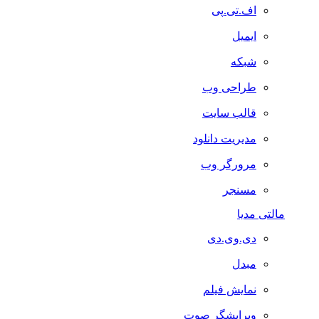
اف.تی.پی
ایمیل
شبکه
طراحی وب
قالب سایت
مدیریت دانلود
مرورگر وب
مسنجر
مالتی مدیا
دی.وی.دی
مبدل
نمایش فیلم
ویرایشگر صوت