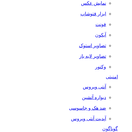
نمایش عکس
ابزار فتوشاپ
فونت
آیکون
تصاویر استوک
تصاویر لایه باز
وکتور
امنیتی
آنتی ویروس
دیواره آتشین
ضد هک و جاسوسی
آپدیت آنتی ویروس
گوناگون