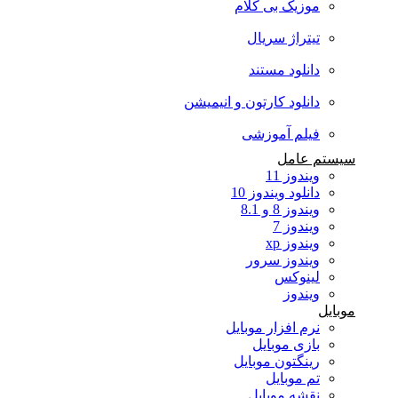
موزیک بی کلام
تیتراژ سریال
دانلود مستند
دانلود کارتون و انیمیشن
فیلم آموزشی
سیستم عامل
ویندوز 11
دانلود ویندوز 10
ویندوز 8 و 8.1
ویندوز 7
ویندوز xp
ویندوز سرور
لینوکس
ویندوز
موبایل
نرم افزار موبایل
بازی موبایل
رینگتون موبایل
تم موبایل
نقشه موبایل