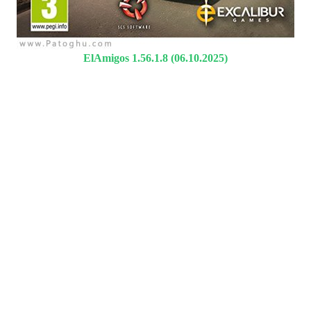
ElAmigos 1.56.1.8 (06.10.2025)
Euro Truck Simulator 2 - Italia
یکی از بهترین
بازی شبیه سازی
می باشد که به کمک آن میتوانید ساعت ها سرگرم شوید در این
بازی کامیون خود را انتخاب کنید و در جاده های پر پیچ خم ایتالیا لذت
یک رانندگی فوق العاده را تجربه نمایید. در بازی با حرکت به
سوی قاره اروپا شما میتوانید شهر های مختلفی را دیدن کنید انواع
مختلف از کامیون ها در بازی وجود دارند که میتوانید با انتخاب هر
کدام در جاده های مختلف رانندگی کنید و با شخصی سازی قسمت
های مختلف کامیون خود میتوانید از امکانات بیشتری برخوردار
شوید.
Euro Truck Simulator 2 - Italia
بارهای مختلف در بازی وجود دارد
که هر کدام داری قیمت خاص و مسیر های متفاوتی می باشد در
مسیرهای طولانی شما میتوانید مقدار پول بیشتری را دریافت کنید
ولی باید در نظر داشته باشید در طول مسیر بار صدمه ای نبیند
چراکه در آخر کار از روی پول کم خواهد شد بازی دارای چرخه ی
شب و روز می باشد همچنین آب و هوا در این بازی تغییر خواهد نمود
و شما باید در هر شرایطی به کار خود ادامه دهید. برای طبیعی تر
شدن بازی باید تمامی قوانین را در طول بازی رعایت کنید به عنوان
مثال برای عوض کردن لاین خود باید راهنما بزنید وگرنه جریمه
سنگینی خواهید شد. بعد از بدست آوردن سرمایه زیاد میتوانید یک