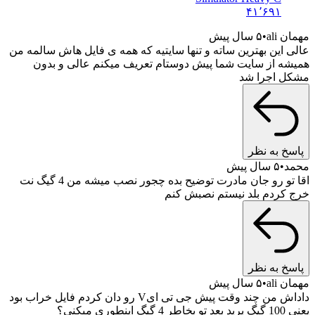
۴۱٬۶۹۱
مهمان ali
۵ سال پیش
عالی این بهترین ساته و تنها سایتیه که همه ی فایل هاش سالمه من
همیشه از سایت شما پیش دوستام تعریف میکنم عالی و بدون
مشکل اجرا شد
پاسخ به نظر
محمد
۵ سال پیش
اقا تو رو جان مادرت توضیح بده چجور نصب میشه من 4 گیگ نت
خرج کردم بلد نیستم نصبش کنم
پاسخ به نظر
مهمان ali
۵ سال پیش
داداش من چند وقت پیش جی تی ایV رو دان کردم فایل خراب بود
یعنی 100 گیگ پرید بعد تو بخاطر 4 گیگ اینطوری میکنی؟