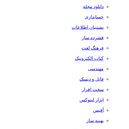
دانلود مجله
حسابداری
پشتیبان اطلاعات
فشرده ساز
فرهنگ لغت
کتاب الکترونیک
مهندسی
فایل و دیسک
سخت افزار
ابزار لینوکس
آفیس
بهینه ساز