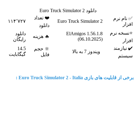
شرکت حمل نقل باز کنید و تجارت بزرگی را شروع کنید.
دانلود Euro Truck Simulator 2
❤️ تعداد
✅ نام نرم
۱۱۴٬۷۲۷
Euro Truck Simulator 2
افزار
دانلود
⭐نسخه نرم
ElAmigos 1.56.1.8
دانلود
🔥 هزینه
(06.10.2025)
رایگان
افزار
✔️ نیازمند
14.5
🔆 حجم
ویندوز 7 به بالا
گیگابایت
فایل
سیستم
برخی از قابلیت های بازی Euro Truck Simulator 2 - Italia :
-
تجربه ساعت ها رانندگی در قاره اروپا
- دارا بودن جاده های پر پیچ و خم با تونل های فراوان
- بیش از ۱۹شهر جدید شامل رم، ناپولی، پالرمو
- اتصالات واقع بینانه از جمله جاده های حلقوی در اطراف شهرها