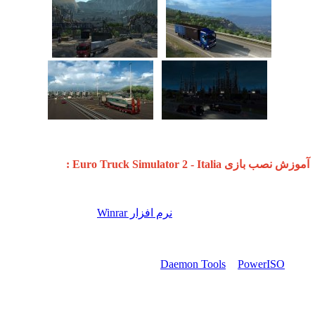
آموزش نصب بازی
Euro Truck Simulator 2 - Italia
:
1 - فایل را دانلود کنید و توسط
نرم افزار Winrar
از حالت فشرده
خارج کنید.
2 - فایل با فرمت iso بدست آمده را توسط نرم افزارهایی
نظیر
PowerISO
یا
Daemon Tools
باز کنید. ( به صورت Mount اجرا
شود )
3 - بازی را نصب کرده و بعد از نصب محتویات پوشه کرک را در