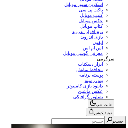
اسکرین سیور موبایل
پاکت پی سی
کلیپ موبایل
عکس موبایل
کتاب موبایل
نرم افزار اندروید
بازی اندروید
آیفون
اس ام اس
معرفی گوشی موبایل
سرگرمی
ابزار دسکتاپ
محافظ نمایش
پوسته برنامه
پس زمینه
دانلود بازی کامپیوتر
عکس ماشین
تصاویر گرافیکی
حالت شب
نوتیفیکیشن
جستجو