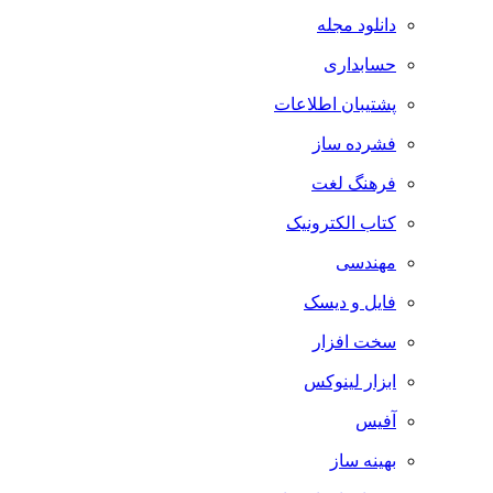
دانلود مجله
حسابداری
پشتیبان اطلاعات
فشرده ساز
فرهنگ لغت
کتاب الکترونیک
مهندسی
فایل و دیسک
سخت افزار
ابزار لینوکس
آفیس
بهینه ساز