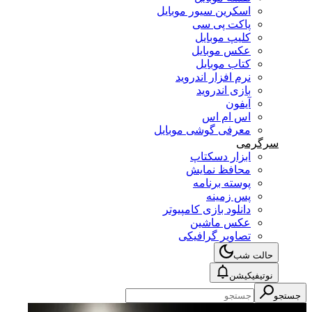
اسکرین سیور موبایل
پاکت پی سی
کلیپ موبایل
عکس موبایل
کتاب موبایل
نرم افزار اندروید
بازی اندروید
آیفون
اس ام اس
معرفی گوشی موبایل
سرگرمی
ابزار دسکتاپ
محافظ نمایش
پوسته برنامه
پس زمینه
دانلود بازی کامپیوتر
عکس ماشین
تصاویر گرافیکی
حالت شب
نوتیفیکیشن
جستجو