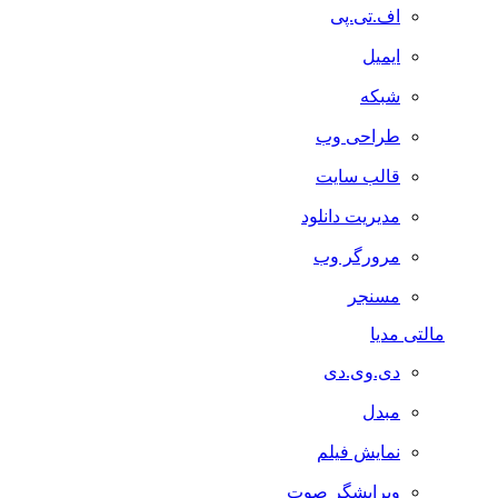
اف.تی.پی
ایمیل
شبکه
طراحی وب
قالب سایت
مدیریت دانلود
مرورگر وب
مسنجر
مالتی مدیا
دی.وی.دی
مبدل
نمایش فیلم
ویرایشگر صوت