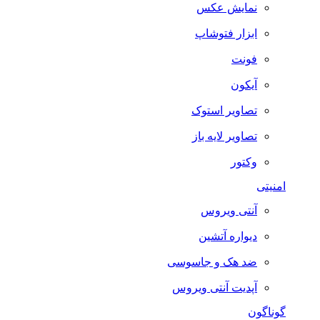
نمایش عکس
ابزار فتوشاپ
فونت
آیکون
تصاویر استوک
تصاویر لایه باز
وکتور
امنیتی
آنتی ویروس
دیواره آتشین
ضد هک و جاسوسی
آپدیت آنتی ویروس
گوناگون