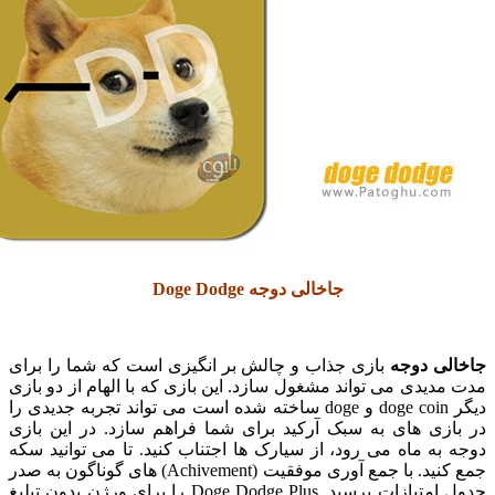
جاخالی دوجه Doge Dodge
ی دوجه
بازی جذاب و چالش بر انگیزی است که شما را برای
یدی می تواند مشغول سازد. این بازی که با الهام از دو بازی
دیگر doge coin و doge ساخته شده است می تواند تجربه جدیدی را
زی های به سبک آرکید برای شما فراهم سازد. در این بازی
ه ماه می رود، از سیارک ها اجتناب کنید. تا می توانید سکه
جمع کنید. با جمع آوری موفقیت (Achivement) های گوناگون به صدر
جدول امتیازات برسید. Doge Dodge Plus را برای ورژن بدون تبلیغ