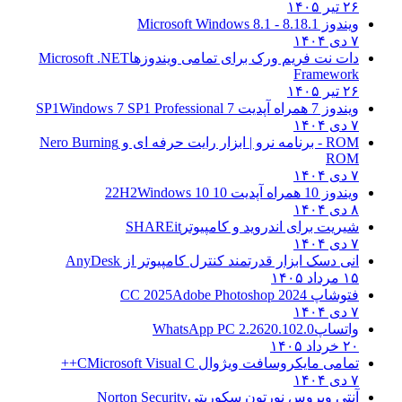
۲۶ تیر ۱۴۰۵
ویندوز 8.1
8.1 - Microsoft Windows 8.1
۷ دی ۱۴۰۴
دات نت فریم ورک برای تمامی ویندوزها
Microsoft .NET
Framework
۲۶ تیر ۱۴۰۵
ویندوز 7 همراه آپدیت 7 SP1
Windows 7 SP1 Professional
۷ دی ۱۴۰۴
ROM - برنامه نرو | ابزار رایت حرفه ای و
Nero Burning
ROM
۷ دی ۱۴۰۴
ویندوز 10 همراه آپدیت 10 22H2
Windows 10
۸ دی ۱۴۰۴
شیریت برای اندروید و کامپیوتر
SHAREit
۷ دی ۱۴۰۴
انی دسک ابزار قدرتمند کنترل کامپیوتر از
AnyDesk
۱۵ مرداد ۱۴۰۵
فتوشاپ CC 2025
Adobe Photoshop 2024
۷ دی ۱۴۰۴
واتساپ
WhatsApp PC 2.2620.102.0
۲۰ خرداد ۱۴۰۵
تمامی مایکروسافت ویژوال C
Microsoft Visual C++
۷ دی ۱۴۰۴
آنتی ویروس نورتون سکوریتی
Norton Security