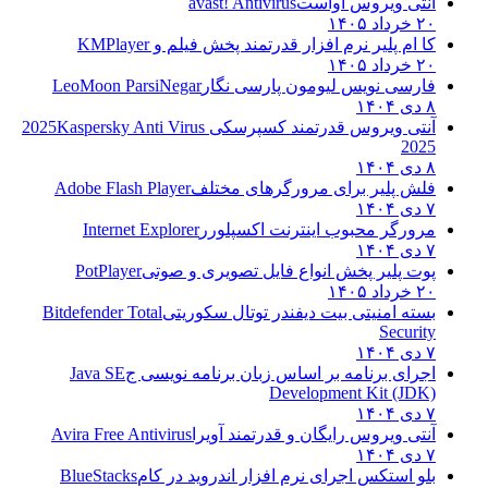
آنتی ویروس آواست
avast! Antivirus
۲۰ خرداد ۱۴۰۵
کا ام پلیر نرم افزار قدرتمند پخش فیلم و
KMPlayer
۲۰ خرداد ۱۴۰۵
فارسی نویس لیومون پارسی نگار
LeoMoon ParsiNegar
۸ دی ۱۴۰۴
آنتی ویروس قدرتمند کسپرسکی 2025
Kaspersky Anti Virus
2025
۸ دی ۱۴۰۴
فلش پلیر برای مرورگرهای مختلف
Adobe Flash Player
۷ دی ۱۴۰۴
مرورگر محبوب اینترنت اکسپلورر
Internet Explorer
۷ دی ۱۴۰۴
پوت پلیر پخش انواع فایل تصویری و صوتی
PotPlayer
۲۰ خرداد ۱۴۰۵
بسته امنیتی بیت دیفندر توتال سکوریتی
Bitdefender Total
Security
۷ دی ۱۴۰۴
اجرای برنامه بر اساس زبان برنامه نویسی ج
Java SE
Development Kit (JDK)
۷ دی ۱۴۰۴
آنتی ویروس رایگان و قدرتمند آویرا
Avira Free Antivirus
۷ دی ۱۴۰۴
بلو استکس اجرای نرم افزار اندروید در کام
BlueStacks