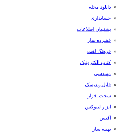
دانلود مجله
حسابداری
پشتیبان اطلاعات
فشرده ساز
فرهنگ لغت
کتاب الکترونیک
مهندسی
فایل و دیسک
سخت افزار
ابزار لینوکس
آفیس
بهینه ساز