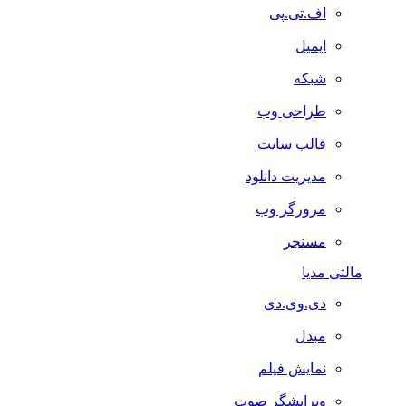
اف.تی.پی
ایمیل
شبکه
طراحی وب
قالب سایت
مدیریت دانلود
مرورگر وب
مسنجر
مالتی مدیا
دی.وی.دی
مبدل
نمایش فیلم
ویرایشگر صوت