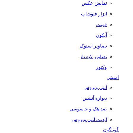
نمایش عکس
ابزار فتوشاپ
فونت
آیکون
تصاویر استوک
تصاویر لایه باز
وکتور
امنیتی
آنتی ویروس
دیواره آتشین
ضد هک و جاسوسی
آپدیت آنتی ویروس
گوناگون