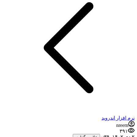
نرم افزار اندروید
nreern
۳۹۱
۲ دی ۱۴۰۲،‏ ۰:۳۹