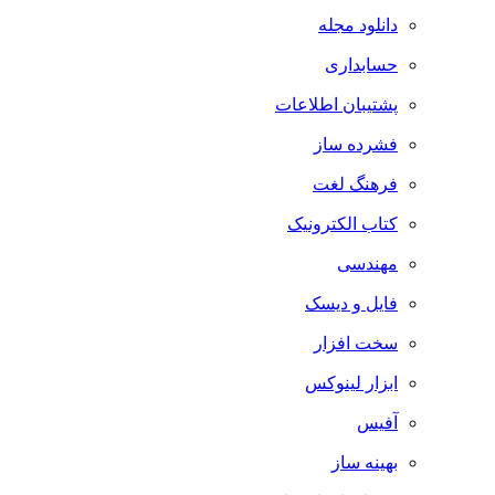
دانلود مجله
حسابداری
پشتیبان اطلاعات
فشرده ساز
فرهنگ لغت
کتاب الکترونیک
مهندسی
فایل و دیسک
سخت افزار
ابزار لینوکس
آفیس
بهینه ساز