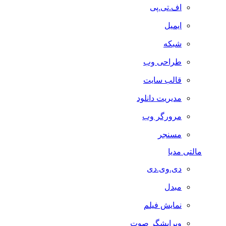
اف.تی.پی
ایمیل
شبکه
طراحی وب
قالب سایت
مدیریت دانلود
مرورگر وب
مسنجر
مالتی مدیا
دی.وی.دی
مبدل
نمایش فیلم
ویرایشگر صوت