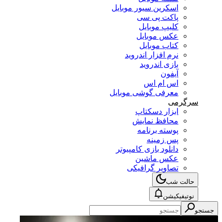
اسکرین سیور موبایل
پاکت پی سی
کلیپ موبایل
عکس موبایل
کتاب موبایل
نرم افزار اندروید
بازی اندروید
آیفون
اس ام اس
معرفی گوشی موبایل
سرگرمی
ابزار دسکتاپ
محافظ نمایش
پوسته برنامه
پس زمینه
دانلود بازی کامپیوتر
عکس ماشین
تصاویر گرافیکی
حالت شب
نوتیفیکیشن
جستجو