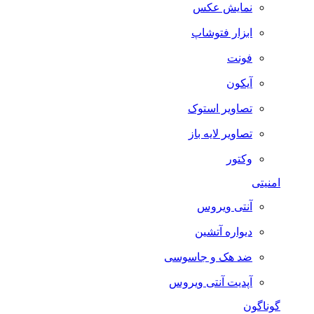
نمایش عکس
ابزار فتوشاپ
فونت
آیکون
تصاویر استوک
تصاویر لایه باز
وکتور
امنیتی
آنتی ویروس
دیواره آتشین
ضد هک و جاسوسی
آپدیت آنتی ویروس
گوناگون