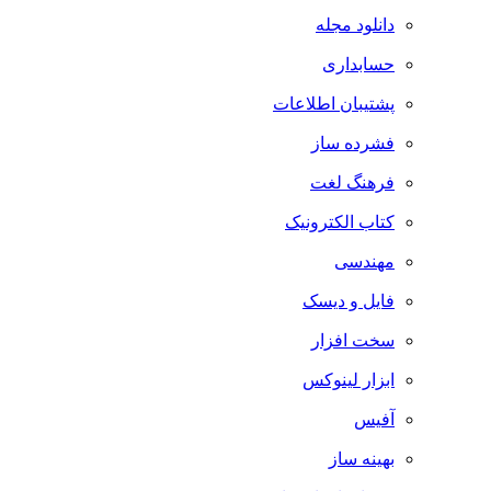
دانلود مجله
حسابداری
پشتیبان اطلاعات
فشرده ساز
فرهنگ لغت
کتاب الکترونیک
مهندسی
فایل و دیسک
سخت افزار
ابزار لینوکس
آفیس
بهینه ساز