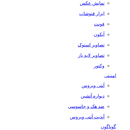
نمایش عکس
ابزار فتوشاپ
فونت
آیکون
تصاویر استوک
تصاویر لایه باز
وکتور
امنیتی
آنتی ویروس
دیواره آتشین
ضد هک و جاسوسی
آپدیت آنتی ویروس
گوناگون