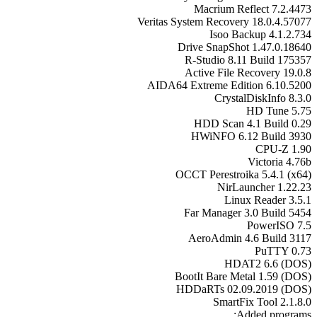
Macrium Reflect 7.2.4473
Veritas System Recovery 18.0.4.57077
Isoo Backup 4.1.2.734
Drive SnapShot 1.47.0.18640
R-Studio 8.11 Build 175357
Active File Recovery 19.0.8
AIDA64 Extreme Edition 6.10.5200
CrystalDiskInfo 8.3.0
HD Tune 5.75
HDD Scan 4.1 Build 0.29
HWiNFO 6.12 Build 3930
CPU-Z 1.90
Victoria 4.76b
OCCT Perestroika 5.4.1 (x64)
NirLauncher 1.22.23
Linux Reader 3.5.1
Far Manager 3.0 Build 5454
PowerISO 7.5
AeroAdmin 4.6 Build 3117
PuTTY 0.73
HDAT2 6.6 (DOS)
BootIt Bare Metal 1.59 (DOS)
HDDaRTs 02.09.2019 (DOS)
SmartFix Tool 2.1.8.0
Added programs: