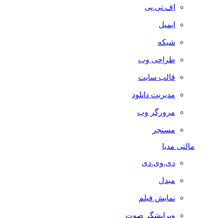
اف.تی.پی
ایمیل
شبکه
طراحی وب
قالب سایت
مدیریت دانلود
مرورگر وب
مسنجر
مالتی مدیا
دی.وی.دی
مبدل
نمایش فیلم
ویرایشگر صوت