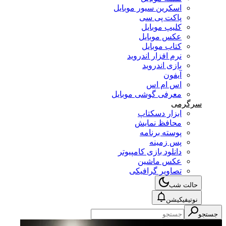
اسکرین سیور موبایل
پاکت پی سی
کلیپ موبایل
عکس موبایل
کتاب موبایل
نرم افزار اندروید
بازی اندروید
آیفون
اس ام اس
معرفی گوشی موبایل
سرگرمی
ابزار دسکتاپ
محافظ نمایش
پوسته برنامه
پس زمینه
دانلود بازی کامپیوتر
عکس ماشین
تصاویر گرافیکی
حالت شب
نوتیفیکیشن
جستجو