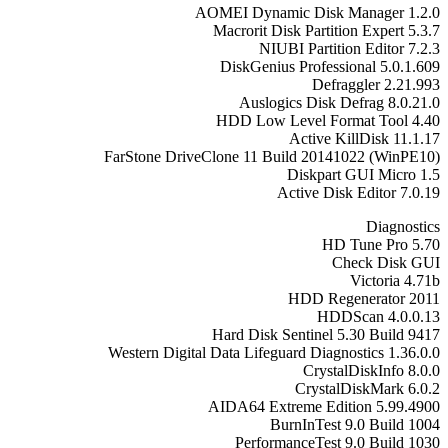
AOMEI Dynamic Disk Manager 1.2.0
Macrorit Disk Partition Expert 5.3.7
NIUBI Partition Editor 7.2.3
DiskGenius Professional 5.0.1.609
Defraggler 2.21.993
Auslogics Disk Defrag 8.0.21.0
HDD Low Level Format Tool 4.40
Active KillDisk 11.1.17
FarStone DriveClone 11 Build 20141022 (WinPE10)
Diskpart GUI Micro 1.5
Active Disk Editor 7.0.19
Diagnostics
HD Tune Pro 5.70
Check Disk GUI
Victoria 4.71b
HDD Regenerator 2011
HDDScan 4.0.0.13
Hard Disk Sentinel 5.30 Build 9417
Western Digital Data Lifeguard Diagnostics 1.36.0.0
CrystalDiskInfo 8.0.0
CrystalDiskMark 6.0.2
AIDA64 Extreme Edition 5.99.4900
BurnInTest 9.0 Build 1004
PerformanceTest 9.0 Build 1030