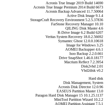
Acronis True Image 2019 Build 14690
Acronis True Image Premium 2014 Build 6673
Acronis Backup Advanced 11.7.50064
Active Disk Image 9.1.4
StorageCraft Recovery Environment 5.2.5.37836
FarStone Recovery Manager 10.10
QILING Disk Master 4.6
R-Drive Image 6.2 Build 6207
Veritas System Recovery 18.0.2.56692
Symantec Ghost 12.0.0.10618
Image for Windows 3.25
AOMEI Backupper 4.6.1
Isoo Backup 2.2.0.661
Drive SnapShot 1.46.0.18177
Macrium Reflect 7.2.3954
Disk2vhd 2.01
Vhd2disk v0.2
Hard disk
Disk Management, System
Acronis Disk Director 12.0.96
EASEUS Partition Master 13.0
Paragon Hard Disk Manager 15 10.1.25.1137
MiniTool Partition Wizard 10.2.2
AOMEI Partition Assistant 7.5.1