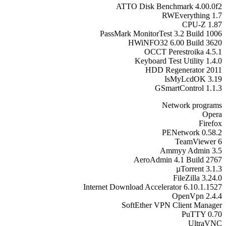
ATTO Disk Benchmark 4.00.0f2
RWEverything 1.7
CPU-Z 1.87
PassMark MonitorTest 3.2 Build 1006
HWiNFO32 6.00 Build 3620
OCCT Perestroika 4.5.1
Keyboard Test Utility 1.4.0
HDD Regenerator 2011
IsMyLcdOK 3.19
GSmartControl 1.1.3
Network programs
Opera
Firefox
PENetwork 0.58.2
TeamViewer 6
Ammyy Admin 3.5
AeroAdmin 4.1 Build 2767
µTorrent 3.1.3
FileZilla 3.24.0
Internet Download Accelerator 6.10.1.1527
OpenVpn 2.4.4
SoftEther VPN Client Manager
PuTTY 0.70
UltraVNC