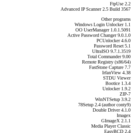
FtpUse 2.2
Advanced IP Scanner 2.5 Build 3567
Other programs
Windows Login Unlocker 1.1
OO UserManager 1.0.1.5091
Active Password Changer 9.0.1.0
PCUnlocker 4.6.0
Password Reset 5.1
UltraISO 9.7.1.3519
Total Commander 9.00
Remote Registry (х86/64)
FastStone Capture 7.7
IrfanView 4.38
STDU Viewer
Bootice 1.3.4
Unlocker 1.9.2
7-ZIP
WinNTSetup 3.9.2
78Setup 2.4 (author conty9)
Double Driver 4.1.0
Imagex
GImageX 2.1.1
Media Player Classic
EasyBCD 2.4