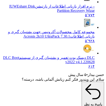
– نرم افزار بازیابی اطلاعات از پارتیشن
IUWEshare Disk
Partition Recovery Wizar
۵٬۷۷۴
مجموعه کامل محصولات آکرونیس جهت پشتیبان گیری و
بازیابی اطلاعات
Acronis 2k10 UltraPack 7.30.1
۵٬۹۲۸
DLC دیسک بوت تعمیر و پشتیبان گیری از سیستم
DLC Boot
v2022 v4.1.220628
۶۱۴
حسن بیدار
۵ سال پیش
سلام. این ویندوز فکر کنم زبانش آلمانی باشه، درسته؟
پاسخ به نظر