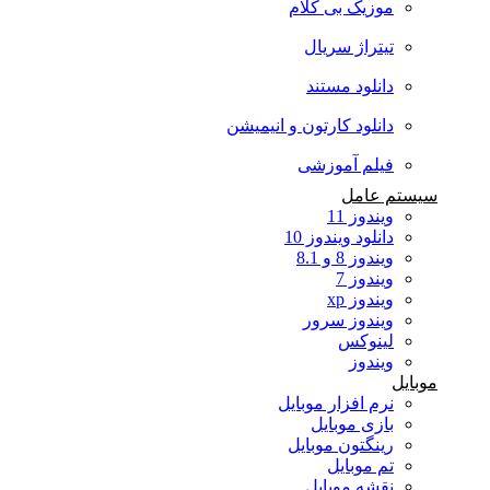
موزیک بی کلام
تیتراژ سریال
دانلود مستند
دانلود کارتون و انیمیشن
فیلم آموزشی
سیستم عامل
ویندوز 11
دانلود ویندوز 10
ویندوز 8 و 8.1
ویندوز 7
ویندوز xp
ویندوز سرور
لینوکس
ویندوز
موبایل
نرم افزار موبایل
بازی موبایل
رینگتون موبایل
تم موبایل
نقشه موبایل