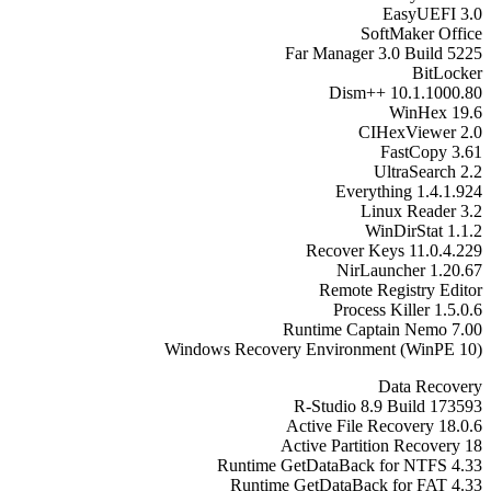
EasyUEFI 3.0
SoftMaker Office
Far Manager 3.0 Build 5225
BitLocker
Dism++ 10.1.1000.80
WinHex 19.6
CIHexViewer 2.0
FastCopy 3.61
UltraSearch 2.2
Everything 1.4.1.924
Linux Reader 3.2
WinDirStat 1.1.2
Recover Keys 11.0.4.229
NirLauncher 1.20.67
Remote Registry Editor
Process Killer 1.5.0.6
Runtime Captain Nemo 7.00
Windows Recovery Environment (WinPE 10)
Data Recovery
R-Studio 8.9 Build 173593
Active File Recovery 18.0.6
Active Partition Recovery 18
Runtime GetDataBack for NTFS 4.33
Runtime GetDataBack for FAT 4.33