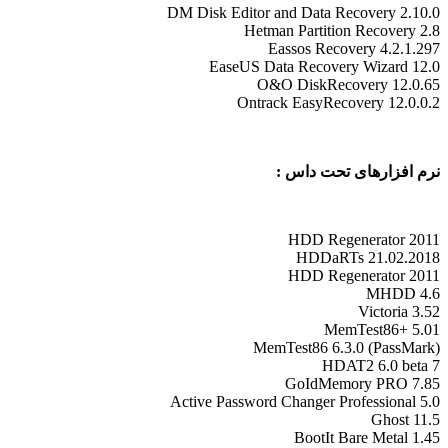
DM Disk Editor and Data Recovery 2.10.0
Hetman Partition Recovery 2.8
Eassos Recovery 4.2.1.297
EaseUS Data Recovery Wizard 12.0
O&O DiskRecovery 12.0.65
Ontrack EasyRecovery 12.0.0.2
نرم افزارهای تحت داس :
HDD Regenerator 2011
HDDaRTs 21.02.2018
HDD Regenerator 2011
MHDD 4.6
Victoria 3.52
MemTest86+ 5.01
MemTest86 6.3.0 (PassMark)
HDAT2 6.0 beta 7
GoIdMemory PRO 7.85
Active Password Changer Professional 5.0
Ghost 11.5
BootIt Bare Metal 1.45