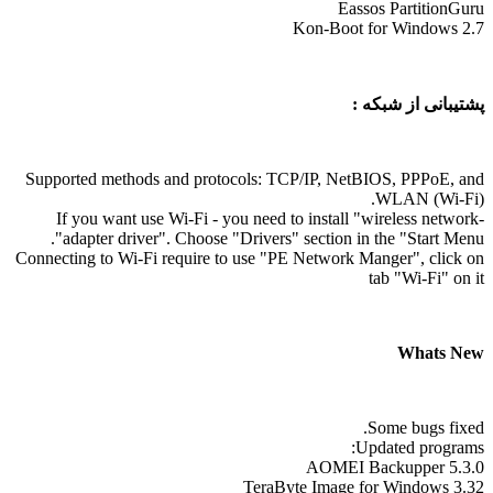
Eassos PartitionGuru
Kon-Boot for Windows 2.7
پشتیبانی از شبکه :
Supported methods and protocols: TCP/IP, NetBIOS, PPPoE, and
WLAN (Wi-Fi).
If you want use Wi-Fi - you need to install "wireless network-
adapter driver". Choose "Drivers" section in the "Start Menu".
Connecting to Wi-Fi require to use "PE Network Manger", click on
tab "Wi-Fi" on it
Whats New
Some bugs fixed.
Updated programs:
AOMEI Backupper 5.3.0
TeraByte Image for Windows 3.32