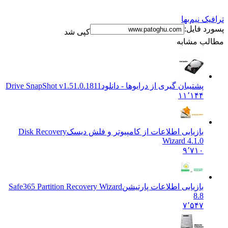
ترافیک نیم‌بها
پسورد فایل:
کپی شد
مطالب مشابه
پشتیبان گیری از درایوها - دانلود
Drive SnapShot v1.51.0.1811
۱۱٬۱۴۴
بازیابی اطلاعات از کامپیوتر و فلش دیسک
Disk Recovery
Wizard 4.1.0
۹٬۷۱۰
بازیابی اطلاعات پارتیشن
Safe365 Partition Recovery Wizard
8.8
۷٬۵۴۷