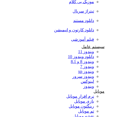
موزیک بی کلام
تیتراژ سریال
دانلود مستند
دانلود کارتون و انیمیشن
فیلم آموزشی
سیستم عامل
ویندوز 11
دانلود ویندوز 10
ویندوز 8 و 8.1
ویندوز 7
ویندوز xp
ویندوز سرور
لینوکس
ویندوز
موبایل
نرم افزار موبایل
بازی موبایل
رینگتون موبایل
تم موبایل
نقشه موبایل