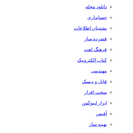
دانلود مجله
حسابداری
پشتیبان اطلاعات
فشرده ساز
فرهنگ لغت
کتاب الکترونیک
مهندسی
فایل و دیسک
سخت افزار
ابزار لینوکس
آفیس
بهینه ساز