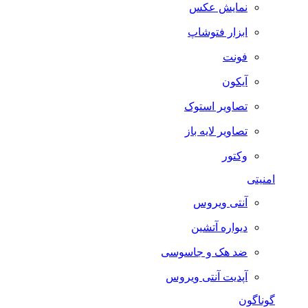
نمایش عکس
ابزار فتوشاپ
فونت
آیکون
تصاویر استوک
تصاویر لایه باز
وکتور
امنیتی
آنتی ویروس
دیواره آتشین
ضد هک و جاسوسی
آپدیت آنتی ویروس
گوناگون