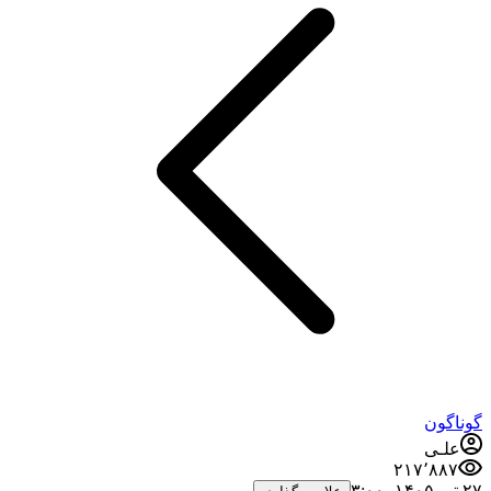
گوناگون
علـی
۲۱۷٬۸۸۷
۲۷ تیر ۱۴۰۵،‏ ۳:۰۰