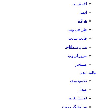
اف.تی.پی
ایمیل
شبکه
طراحی وب
قالب سایت
مدیریت دانلود
مرورگر وب
مسنجر
مالتی مدیا
دی.وی.دی
مبدل
نمایش فیلم
ویرایشگر صوت