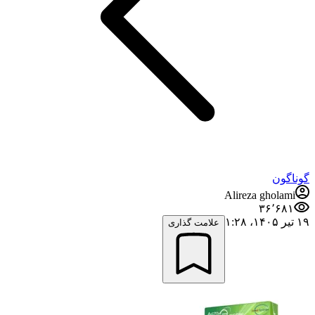
گوناگون
Alireza gholami
۳۶٬۶۸۱
۱۹ تیر ۱۴۰۵،‏ ۱:۲۸
علامت گذاری