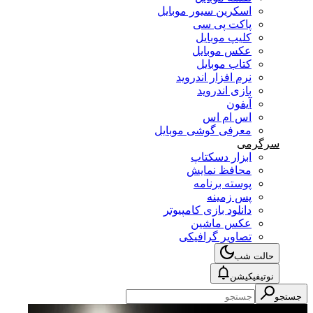
اسکرین سیور موبایل
پاکت پی سی
کلیپ موبایل
عکس موبایل
کتاب موبایل
نرم افزار اندروید
بازی اندروید
آیفون
اس ام اس
معرفی گوشی موبایل
سرگرمی
ابزار دسکتاپ
محافظ نمایش
پوسته برنامه
پس زمینه
دانلود بازی کامپیوتر
عکس ماشین
تصاویر گرافیکی
حالت شب
نوتیفیکیشن
جستجو