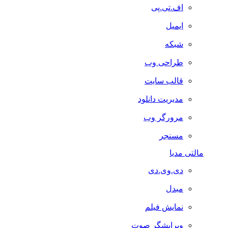
اف.تی.پی
ایمیل
شبکه
طراحی وب
قالب سایت
مدیریت دانلود
مرورگر وب
مسنجر
مالتی مدیا
دی.وی.دی
مبدل
نمایش فیلم
ویرایشگر صوت