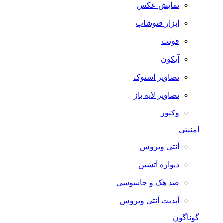
نمایش عکس
ابزار فتوشاپ
فونت
آیکون
تصاویر استوک
تصاویر لایه باز
وکتور
امنیتی
آنتی ویروس
دیواره آتشین
ضد هک و جاسوسی
آپدیت آنتی ویروس
گوناگون