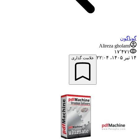
گوناگون
Alireza gholami
۱۷٬۴۷۱
۱۴ تیر ۱۴۰۵،‏ ۲۲:۰۴
علامت گذاری