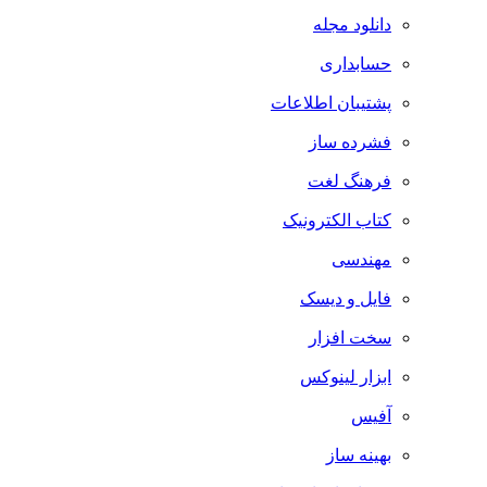
دانلود مجله
حسابداری
پشتیبان اطلاعات
فشرده ساز
فرهنگ لغت
کتاب الکترونیک
مهندسی
فایل و دیسک
سخت افزار
ابزار لینوکس
آفیس
بهینه ساز