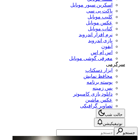
اسکرین سیور موبایل
پاکت پی سی
کلیپ موبایل
عکس موبایل
کتاب موبایل
نرم افزار اندروید
بازی اندروید
آیفون
اس ام اس
معرفی گوشی موبایل
سرگرمی
ابزار دسکتاپ
محافظ نمایش
پوسته برنامه
پس زمینه
دانلود بازی کامپیوتر
عکس ماشین
تصاویر گرافیکی
حالت شب
نوتیفیکیشن
جستجو