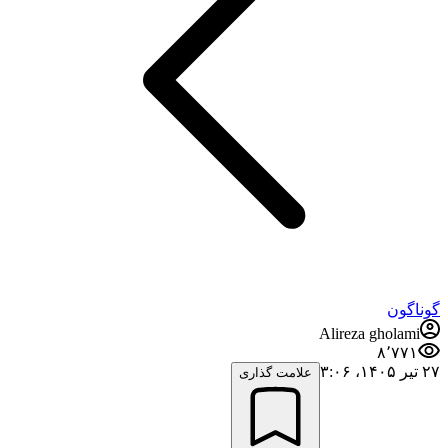
گوناگون
Alireza gholami
۸٬۷۷۱
۲۷ تیر ۱۴۰۵،‏ ۳:۰۶
علامت گذاری