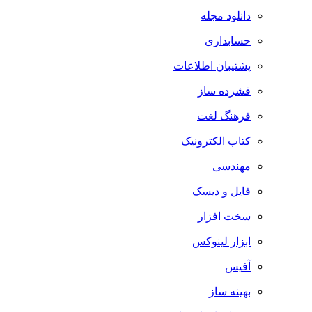
دانلود مجله
حسابداری
پشتیبان اطلاعات
فشرده ساز
فرهنگ لغت
کتاب الکترونیک
مهندسی
فایل و دیسک
سخت افزار
ابزار لینوکس
آفیس
بهینه ساز