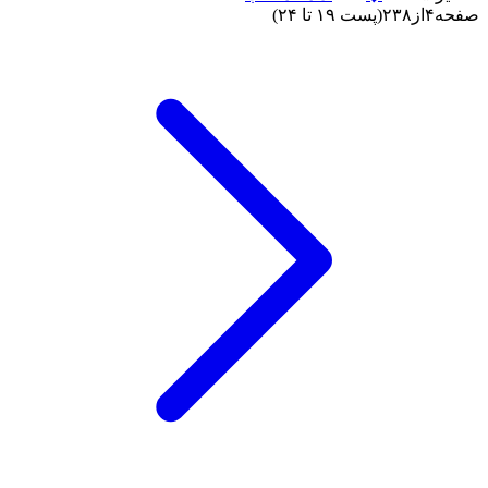
صفحه
۴
از
۲۳۸
(پست ۱۹ تا ۲۴)