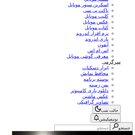
اسکرین سیور موبایل
پاکت پی سی
کلیپ موبایل
عکس موبایل
کتاب موبایل
نرم افزار اندروید
بازی اندروید
آیفون
اس ام اس
معرفی گوشی موبایل
سرگرمی
ابزار دسکتاپ
محافظ نمایش
پوسته برنامه
پس زمینه
دانلود بازی کامپیوتر
عکس ماشین
تصاویر گرافیکی
حالت شب
نوتیفیکیشن
جستجو