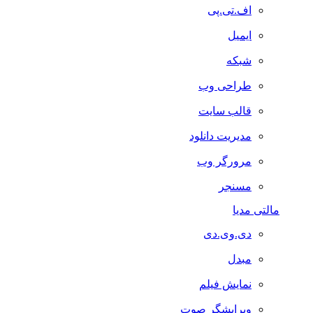
اف.تی.پی
ایمیل
شبکه
طراحی وب
قالب سایت
مدیریت دانلود
مرورگر وب
مسنجر
مالتی مدیا
دی.وی.دی
مبدل
نمایش فیلم
ویرایشگر صوت