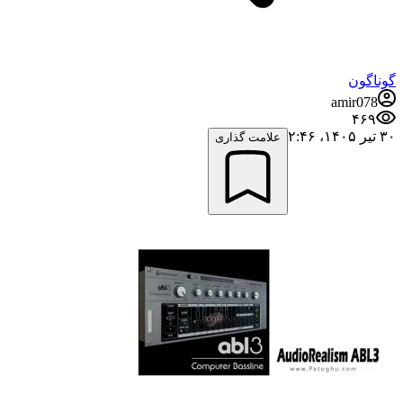
گوناگون
amir078
۴۶۹
۳۰ تیر ۱۴۰۵،‏ ۲:۴۶
علامت گذاری