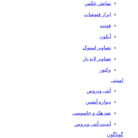
نمایش عکس
ابزار فتوشاپ
فونت
آیکون
تصاویر استوک
تصاویر لایه باز
وکتور
امنیتی
آنتی ویروس
دیواره آتشین
ضد هک و جاسوسی
آپدیت آنتی ویروس
گوناگون