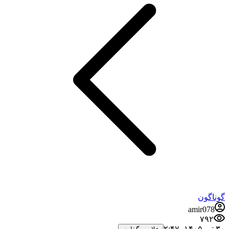
گوناگون
amir078
۷۹۲
۳۰ تیر ۱۴۰۵،‏ ۲:۴۷