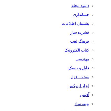
دانلود مجله
حسابداری
پشتیبان اطلاعات
فشرده ساز
فرهنگ لغت
کتاب الکترونیک
مهندسی
فایل و دیسک
سخت افزار
ابزار لینوکس
آفیس
بهینه ساز