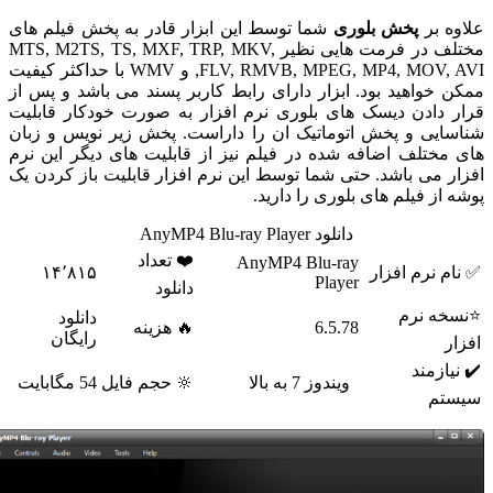
 بر
پخش بلوری
شما توسط این ابزار قادر به پخش فیلم های
مختلف در فرمت هایی نظیر MTS, M2TS, TS, MXF, TRP, MKV,
FLV, RMVB, MPEG, MP4, MOV, AVI, و WMV با حداکثر کیفیت
خواهید بود. ابزار دارای رابط کاربر پسند می باشد و پس از
دادن دیسک های بلوری نرم افزار به صورت خودکار قابلیت
یی و پخش اتوماتیک ان را داراست. پخش زیر نویس و زبان
ختلف اضافه شده در فیلم نیز از قابلیت های دیگر این نرم
 می باشد. حتی شما توسط این نرم افزار قابلیت باز کردن یک
از فیلم های بلوری را دارید.
دانلود AnyMP4 Blu-ray Player
❤️ تعداد
AnyMP4 Blu-ray
 نرم افزار
۱۴٬۸۱۵
Player
دانلود
ه نرم
دانلود
6.5.78
🔥 هزینه
رایگان
ازمند
ویندوز 7 به بالا
🔆 حجم فایل
54 مگابایت
م