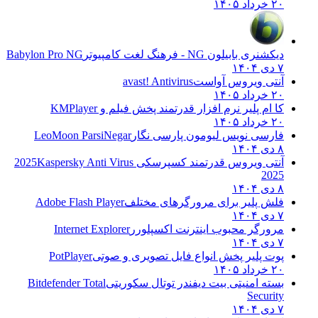
۲۰ خرداد ۱۴۰۵
دیکشنری بابیلون NG - فرهنگ لغت کامپیوتر
Babylon Pro NG
۷ دی ۱۴۰۴
آنتی ویروس آواست
avast! Antivirus
۲۰ خرداد ۱۴۰۵
کا ام پلیر نرم افزار قدرتمند پخش فیلم و
KMPlayer
۲۰ خرداد ۱۴۰۵
فارسی نویس لیومون پارسی نگار
LeoMoon ParsiNegar
۸ دی ۱۴۰۴
آنتی ویروس قدرتمند کسپرسکی 2025
Kaspersky Anti Virus
2025
۸ دی ۱۴۰۴
فلش پلیر برای مرورگرهای مختلف
Adobe Flash Player
۷ دی ۱۴۰۴
مرورگر محبوب اینترنت اکسپلورر
Internet Explorer
۷ دی ۱۴۰۴
پوت پلیر پخش انواع فایل تصویری و صوتی
PotPlayer
۲۰ خرداد ۱۴۰۵
بسته امنیتی بیت دیفندر توتال سکوریتی
Bitdefender Total
Security
۷ دی ۱۴۰۴