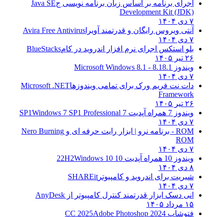
اجرای برنامه بر اساس زبان برنامه نویسی ج
Java SE
Development Kit (JDK)
۷ دی ۱۴۰۴
آنتی ویروس رایگان و قدرتمند آویرا
Avira Free Antivirus
۷ دی ۱۴۰۴
بلو استکس اجرای نرم افزار اندروید در کام
BlueStacks
۲۶ تیر ۱۴۰۵
ویندوز 8.1
8.1 - Microsoft Windows 8.1
۷ دی ۱۴۰۴
دات نت فریم ورک برای تمامی ویندوزها
Microsoft .NET
Framework
۲۶ تیر ۱۴۰۵
ویندوز 7 همراه آپدیت 7 SP1
Windows 7 SP1 Professional
۷ دی ۱۴۰۴
ROM - برنامه نرو | ابزار رایت حرفه ای و
Nero Burning
ROM
۷ دی ۱۴۰۴
ویندوز 10 همراه آپدیت 10 22H2
Windows 10
۸ دی ۱۴۰۴
شیریت برای اندروید و کامپیوتر
SHAREit
۷ دی ۱۴۰۴
انی دسک ابزار قدرتمند کنترل کامپیوتر از
AnyDesk
۱۵ مرداد ۱۴۰۵
فتوشاپ CC 2025
Adobe Photoshop 2024