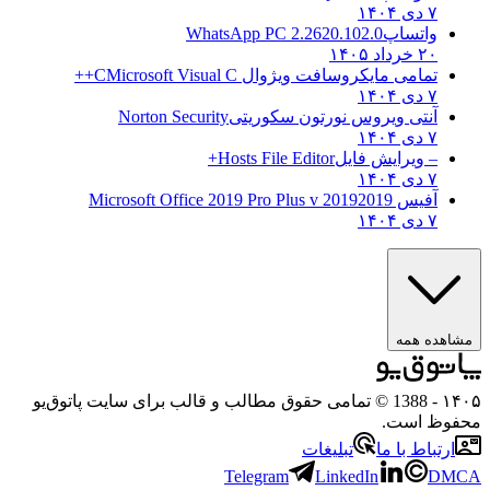
۷ دی ۱۴۰۴
واتساپ
WhatsApp PC 2.2620.102.0
۲۰ خرداد ۱۴۰۵
تمامی مایکروسافت ویژوال C
Microsoft Visual C++
۷ دی ۱۴۰۴
آنتی ویروس نورتون سکوریتی
Norton Security
۷ دی ۱۴۰۴
– ویرایش فایل
Hosts File Editor+
۷ دی ۱۴۰۴
آفیس 2019
2019 Microsoft Office 2019 Pro Plus v
۷ دی ۱۴۰۴
ده همه
- 1388 © تمامی حقوق مطالب و قالب برای سایت پاتوق‌یو
ظ است.
تباط با ما
تبلیغات
Telegram
LinkedIn
D