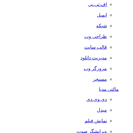
اف.تی.پی
ایمیل
شبکه
طراحی وب
قالب سایت
مدیریت دانلود
مرورگر وب
مسنجر
مالتی مدیا
دی.وی.دی
مبدل
نمایش فیلم
ویرایشگر صوت