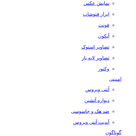
نمایش عکس
ابزار فتوشاپ
فونت
آیکون
تصاویر استوک
تصاویر لایه باز
وکتور
امنیتی
آنتی ویروس
دیواره آتشین
ضد هک و جاسوسی
آپدیت آنتی ویروس
گوناگون