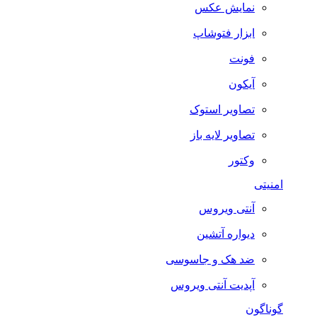
نمایش عکس
ابزار فتوشاپ
فونت
آیکون
تصاویر استوک
تصاویر لایه باز
وکتور
امنیتی
آنتی ویروس
دیواره آتشین
ضد هک و جاسوسی
آپدیت آنتی ویروس
گوناگون