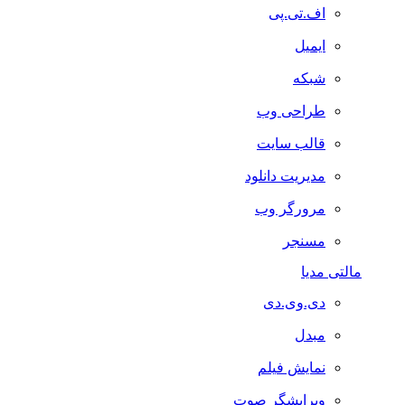
اف.تی.پی
ایمیل
شبکه
طراحی وب
قالب سایت
مدیریت دانلود
مرورگر وب
مسنجر
مالتی مدیا
دی.وی.دی
مبدل
نمایش فیلم
ویرایشگر صوت