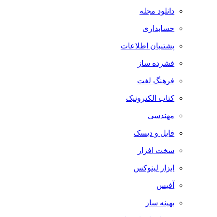
دانلود مجله
حسابداری
پشتیبان اطلاعات
فشرده ساز
فرهنگ لغت
کتاب الکترونیک
مهندسی
فایل و دیسک
سخت افزار
ابزار لینوکس
آفیس
بهینه ساز