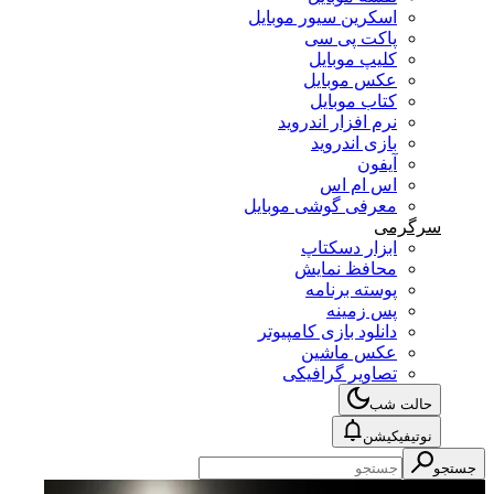
اسکرین سیور موبایل
پاکت پی سی
کلیپ موبایل
عکس موبایل
کتاب موبایل
نرم افزار اندروید
بازی اندروید
آیفون
اس ام اس
معرفی گوشی موبایل
سرگرمی
ابزار دسکتاپ
محافظ نمایش
پوسته برنامه
پس زمینه
دانلود بازی کامپیوتر
عکس ماشین
تصاویر گرافیکی
حالت شب
نوتیفیکیشن
جستجو