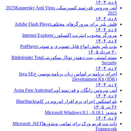
۸ دی ۱۴۰۴
آنتی ویروس قدرتمند کسپرسکی 2025
Kaspersky Anti Virus
2025
۸ دی ۱۴۰۴
فلش پلیر برای مرورگرهای مختلف
Adobe Flash Player
۷ دی ۱۴۰۴
مرورگر محبوب اینترنت اکسپلورر
Internet Explorer
۷ دی ۱۴۰۴
پوت پلیر پخش انواع فایل تصویری و صوتی
PotPlayer
۲۰ خرداد ۱۴۰۵
بسته امنیتی بیت دیفندر توتال سکوریتی
Bitdefender Total
Security
۷ دی ۱۴۰۴
اجرای برنامه بر اساس زبان برنامه نویسی ج
Java SE
Development Kit (JDK)
۷ دی ۱۴۰۴
آنتی ویروس رایگان و قدرتمند آویرا
Avira Free Antivirus
۷ دی ۱۴۰۴
بلو استکس اجرای نرم افزار اندروید در کام
BlueStacks
۲۶ تیر ۱۴۰۵
ویندوز 8.1
8.1 - Microsoft Windows 8.1
۷ دی ۱۴۰۴
دات نت فریم ورک برای تمامی ویندوزها
Microsoft .NET
Framework