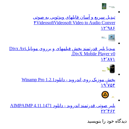
تبدیل سریع و آسان فایلهای ویدئویی به صوتی
۴Videosoft
Videosoft Video to Audio Conver
۱۲٬۹۸۶
میدیا پلیر قدرتمند پخش فیلمهای و برروی موبایل
Divx Avi
DivX Mobile Player v0.
۱۴٬۸۷۱
پخش موزیک روی اندروید - دانلود
Winamp Pro 1.2.1
۱۹٬۷۵۴
پلیر صوتی قدرتمند اندروید - دانلود AIMP
AIMP 4.11.1471
۲۲٬۴۶۲
دیدگاه خود را بنویسید