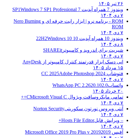
۲۶ تیر ۱۴۰۵
ویندوز 7 همراه آپدیت 7 SP1
Windows 7 SP1 Professional
۷ دی ۱۴۰۴
ROM - برنامه نرو | ابزار رایت حرفه ای و
Nero Burning
ROM
۷ دی ۱۴۰۴
ویندوز 10 همراه آپدیت 10 22H2
Windows 10
۸ دی ۱۴۰۴
شیریت برای اندروید و کامپیوتر
SHAREit
۷ دی ۱۴۰۴
انی دسک ابزار قدرتمند کنترل کامپیوتر از
AnyDesk
۱۵ مرداد ۱۴۰۵
فتوشاپ CC 2025
Adobe Photoshop 2024
۷ دی ۱۴۰۴
واتساپ
WhatsApp PC 2.2620.102.0
۲۰ خرداد ۱۴۰۵
تمامی مایکروسافت ویژوال C
Microsoft Visual C++
۷ دی ۱۴۰۴
آنتی ویروس نورتون سکوریتی
Norton Security
۷ دی ۱۴۰۴
– ویرایش فایل
Hosts File Editor+
۷ دی ۱۴۰۴
آفیس 2019
2019 Microsoft Office 2019 Pro Plus v
۷ دی ۱۴۰۴