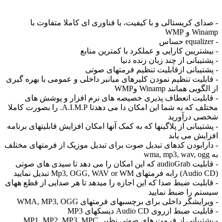
- صدای کریستالی و با کیفیت، با فناوری ای کاملا متفاوت با
Winamp و WMP
- equalizer حساس
- بیشتریین کارایی و عملکرد با کمترین منابع
- پشتیبانی از چند زبان زنده دنیا
- پشتیبانی ازقابلیت تنظیم فرمتهای صوتی
- قابلیت تنظیم نمودن کلیرهای میانبر داخلی و عمومی با بهره گیری
از الگویی همانند Winamp وWMP
- قابلیت انعطاف پذیری خصیصه های نرم افزار و پوشش های
مختلف که به شما این امکان دا می دهدتا A.I.M.P. را بصورت کاملا
شخصی درآورید
- پشتیبانی از پلاگینها که به کمک آنها امکان افزایش قابلیتهای برنامه
افزایش می یابد
- دارابودن کدهای تبدیل صوت برای تبدیل موزیک از فرمتهای مختلف
به wma, mp3, wav, ogg
- قابلیت audioGrab که این امکان را می دهد تا سیدی های صوتی
(Audio CD) رابه فرمتهای Mp3, OGG, WAV or WM تبدیل نمایید
- قابلیت ضبط صدا که این اجازه را میدهد تا هر صدایی از قطع ههای
سیستم را ضبط نمایید
- ویرایشگر داخلی برای برچسبهای فرمتهای WMA, MP3, OGG
- قابلیت ضبط ازروی Audio CD دیسکهای MP3
- پشتیبانی از فرمت های صوتی نظیر MP1, MP2, MP3, MPC,