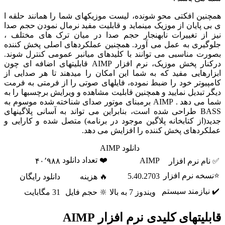
همچنین افکتی محو شونده، لیست موزیکهای شما را همانند حلقه ا
ی بی پایان از موزیک مینماید و قابلیت مفید نرمال نمودن حجم صدا
نیز از تغییرات نابهنجار حجم صدا در میان ترک های مختلف ،
جلوگیری به عمل می آورد. همچنین عملکردهای اصلی پخش کننده
بصورت مناسبی می توانند با کلیدهای میانبر عمومی کنترل شوند.
درکنار پخش موزیک، نرم افزار AIMP قابلیتهای اضافه ای چون
ابزارهایی مفید که به شما این امکان را میدهند تا هر صدایی از
کامپیوتر خود را ضبط نموده، فایلهای صوتی را از فرمتی به فرمت
دیگر تبدیل نمایید و همچنین قابلیت مشاهده و ویرایش برچسبها را به
شما می دهد . AIMP برمبنای موتور صدای شناخته شده موسوم به
BASS طراحی شده است، بنابراین می تواند به آسانی پلاگینهای
جدید(از کتابخانه پلاگین موجود در برنامه) متصل شده و کارایی و
عملکردهای پخش کننده را افزایش می دهد.
دانلود AIMP
❤️ تعداد دانلود
AIMP
✅ نام نرم افزار
۴۰٬۹۸۸
⭐نسخه نرم افزار
5.40.2703
🔥 هزینه
دانلود رایگان
✔️ نیازمند سیستم
ویندوز 7 به بالا
🔆 حجم فایل
31 مگابایت
قابلیتهای کلیدی نرم افزار AIMP