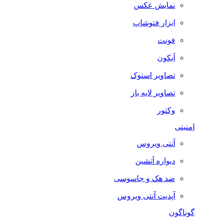
نمایش عکس
ابزار فتوشاپ
فونت
آیکون
تصاویر استوک
تصاویر لایه باز
وکتور
امنیتی
آنتی ویروس
دیواره آتشین
ضد هک و جاسوسی
آپدیت آنتی ویروس
گوناگون