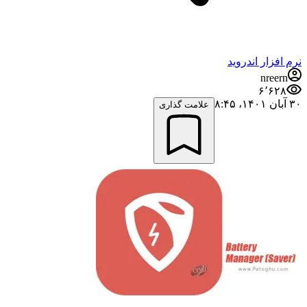
نرم افزار اندروید
nreern
۶٬۶۲۸
۳۰ آبان ۱۴۰۱،‏ ۸:۴۵
علامت گذاری