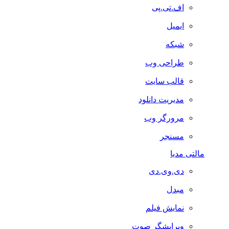
اف.تی.پی
ایمیل
شبکه
طراحی وب
قالب سایت
مدیریت دانلود
مرورگر وب
مسنجر
مالتی مدیا
دی.وی.دی
مبدل
نمایش فیلم
ویرایشگر صوت