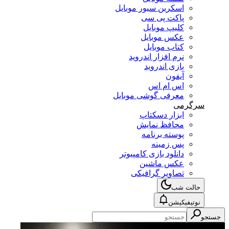
اسکرین سیور موبایل
پاکت پی سی
کلیپ موبایل
عکس موبایل
کتاب موبایل
نرم افزار اندروید
بازی اندروید
آیفون
اس ام اس
معرفی گوشی موبایل
سرگرمی
ابزار دسکتاپ
محافظ نمایش
پوسته برنامه
پس زمینه
دانلود بازی کامپیوتر
عکس ماشین
تصاویر گرافیکی
حالت شب
نوتیفیکیشن
جستجو