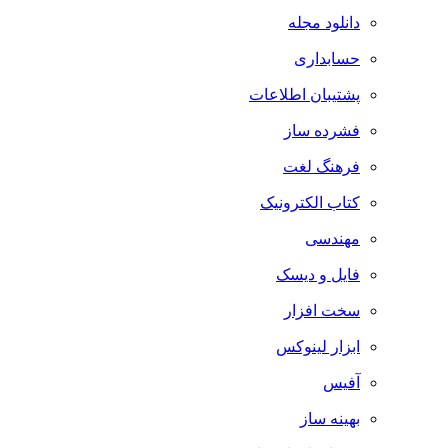
دانلود مجله
حسابداری
پشتیبان اطلاعات
فشرده ساز
فرهنگ لغت
کتاب الکترونیک
مهندسی
فایل و دیسک
سخت افزار
ابزار لینوکس
آفیس
بهینه ساز