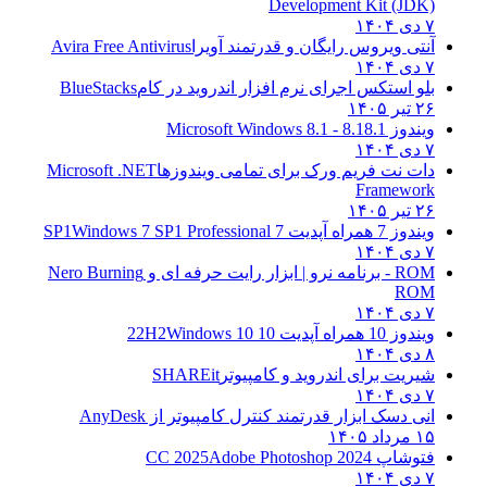
Development Kit (JDK)
۷ دی ۱۴۰۴
آنتی ویروس رایگان و قدرتمند آویرا
Avira Free Antivirus
۷ دی ۱۴۰۴
بلو استکس اجرای نرم افزار اندروید در کام
BlueStacks
۲۶ تیر ۱۴۰۵
ویندوز 8.1
8.1 - Microsoft Windows 8.1
۷ دی ۱۴۰۴
دات نت فریم ورک برای تمامی ویندوزها
Microsoft .NET
Framework
۲۶ تیر ۱۴۰۵
ویندوز 7 همراه آپدیت 7 SP1
Windows 7 SP1 Professional
۷ دی ۱۴۰۴
ROM - برنامه نرو | ابزار رایت حرفه ای و
Nero Burning
ROM
۷ دی ۱۴۰۴
ویندوز 10 همراه آپدیت 10 22H2
Windows 10
۸ دی ۱۴۰۴
شیریت برای اندروید و کامپیوتر
SHAREit
۷ دی ۱۴۰۴
انی دسک ابزار قدرتمند کنترل کامپیوتر از
AnyDesk
۱۵ مرداد ۱۴۰۵
فتوشاپ CC 2025
Adobe Photoshop 2024
۷ دی ۱۴۰۴