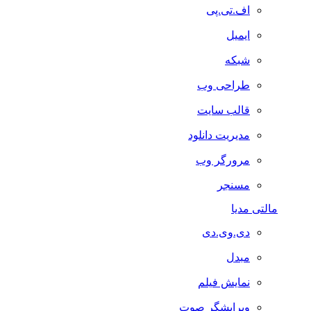
اف.تی.پی
ایمیل
شبکه
طراحی وب
قالب سایت
مدیریت دانلود
مرورگر وب
مسنجر
مالتی مدیا
دی.وی.دی
مبدل
نمایش فیلم
ویرایشگر صوت