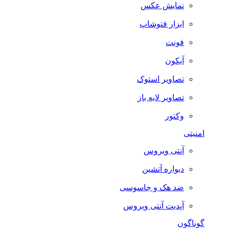
نمایش عکس
ابزار فتوشاپ
فونت
آیکون
تصاویر استوک
تصاویر لایه باز
وکتور
امنیتی
آنتی ویروس
دیواره آتشین
ضد هک و جاسوسی
آپدیت آنتی ویروس
گوناگون