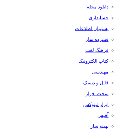
دانلود مجله
حسابداری
پشتیبان اطلاعات
فشرده ساز
فرهنگ لغت
کتاب الکترونیک
مهندسی
فایل و دیسک
سخت افزار
ابزار لینوکس
آفیس
بهینه ساز