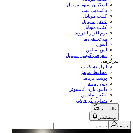
اسکرین سیور موبایل
پاکت پی سی
کلیپ موبایل
عکس موبایل
کتاب موبایل
نرم افزار اندروید
بازی اندروید
آیفون
اس ام اس
معرفی گوشی موبایل
سرگرمی
ابزار دسکتاپ
محافظ نمایش
پوسته برنامه
پس زمینه
دانلود بازی کامپیوتر
عکس ماشین
تصاویر گرافیکی
حالت شب
نوتیفیکیشن
جستجو