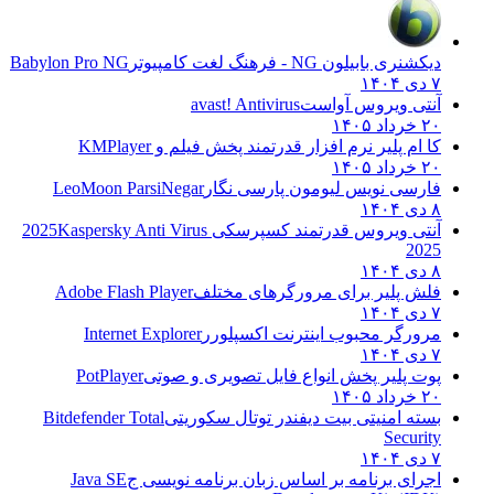
دیکشنری بابیلون NG - فرهنگ لغت کامپیوتر
Babylon Pro NG
۷ دی ۱۴۰۴
آنتی ویروس آواست
avast! Antivirus
۲۰ خرداد ۱۴۰۵
کا ام پلیر نرم افزار قدرتمند پخش فیلم و
KMPlayer
۲۰ خرداد ۱۴۰۵
فارسی نویس لیومون پارسی نگار
LeoMoon ParsiNegar
۸ دی ۱۴۰۴
آنتی ویروس قدرتمند کسپرسکی 2025
Kaspersky Anti Virus
2025
۸ دی ۱۴۰۴
فلش پلیر برای مرورگرهای مختلف
Adobe Flash Player
۷ دی ۱۴۰۴
مرورگر محبوب اینترنت اکسپلورر
Internet Explorer
۷ دی ۱۴۰۴
پوت پلیر پخش انواع فایل تصویری و صوتی
PotPlayer
۲۰ خرداد ۱۴۰۵
بسته امنیتی بیت دیفندر توتال سکوریتی
Bitdefender Total
Security
۷ دی ۱۴۰۴
اجرای برنامه بر اساس زبان برنامه نویسی ج
Java SE