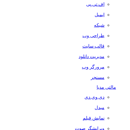
اف.تی.پی
ایمیل
شبکه
طراحی وب
قالب سایت
مدیریت دانلود
مرورگر وب
مسنجر
مالتی مدیا
دی.وی.دی
مبدل
نمایش فیلم
ویرایشگر صوت