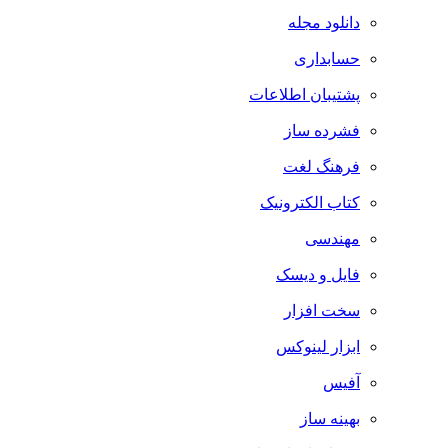
دانلود مجله
حسابداری
پشتیبان اطلاعات
فشرده ساز
فرهنگ لغت
کتاب الکترونیک
مهندسی
فایل و دیسک
سخت افزار
ابزار لینوکس
آفیس
بهینه ساز