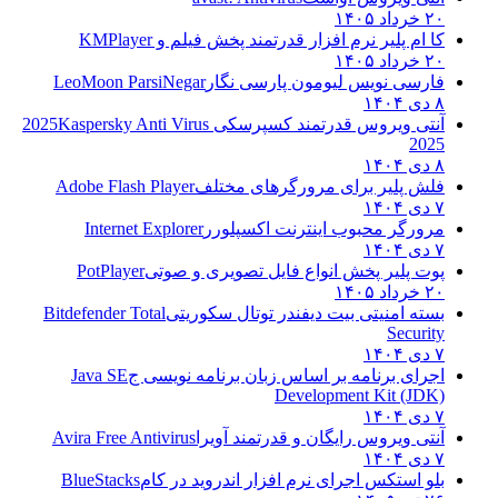
۲۰ خرداد ۱۴۰۵
کا ام پلیر نرم افزار قدرتمند پخش فیلم و
KMPlayer
۲۰ خرداد ۱۴۰۵
فارسی نویس لیومون پارسی نگار
LeoMoon ParsiNegar
۸ دی ۱۴۰۴
آنتی ویروس قدرتمند کسپرسکی 2025
Kaspersky Anti Virus
2025
۸ دی ۱۴۰۴
فلش پلیر برای مرورگرهای مختلف
Adobe Flash Player
۷ دی ۱۴۰۴
مرورگر محبوب اینترنت اکسپلورر
Internet Explorer
۷ دی ۱۴۰۴
پوت پلیر پخش انواع فایل تصویری و صوتی
PotPlayer
۲۰ خرداد ۱۴۰۵
بسته امنیتی بیت دیفندر توتال سکوریتی
Bitdefender Total
Security
۷ دی ۱۴۰۴
اجرای برنامه بر اساس زبان برنامه نویسی ج
Java SE
Development Kit (JDK)
۷ دی ۱۴۰۴
آنتی ویروس رایگان و قدرتمند آویرا
Avira Free Antivirus
۷ دی ۱۴۰۴
بلو استکس اجرای نرم افزار اندروید در کام
BlueStacks