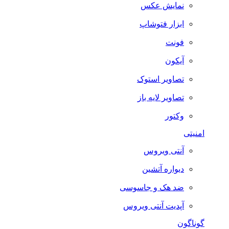
نمایش عکس
ابزار فتوشاپ
فونت
آیکون
تصاویر استوک
تصاویر لایه باز
وکتور
امنیتی
آنتی ویروس
دیواره آتشین
ضد هک و جاسوسی
آپدیت آنتی ویروس
گوناگون