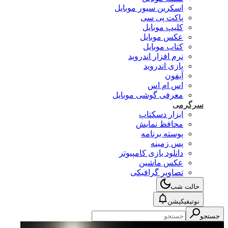
اسکرین سیور موبایل
پاکت پی سی
کلیپ موبایل
عکس موبایل
کتاب موبایل
نرم افزار اندروید
بازی اندروید
آیفون
اس ام اس
معرفی گوشی موبایل
سرگرمی
ابزار دسکتاپ
محافظ نمایش
پوسته برنامه
پس زمینه
دانلود بازی کامپیوتر
عکس ماشین
تصاویر گرافیکی
حالت شب
نوتیفیکیشن
جستجو