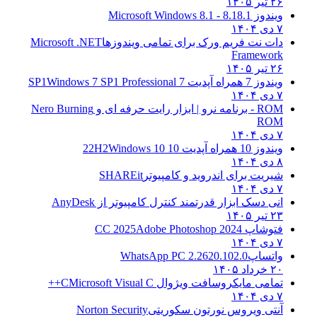
۲۶ تیر ۱۴۰۵
ویندوز 8.1
8.1 - Microsoft Windows 8.1
۷ دی ۱۴۰۴
دات نت فریم ورک برای تمامی ویندوزها
Microsoft .NET
Framework
۲۶ تیر ۱۴۰۵
ویندوز 7 همراه آپدیت 7 SP1
Windows 7 SP1 Professional
۷ دی ۱۴۰۴
ROM - برنامه نرو | ابزار رایت حرفه ای و
Nero Burning
ROM
۷ دی ۱۴۰۴
ویندوز 10 همراه آپدیت 10 22H2
Windows 10
۸ دی ۱۴۰۴
شیریت برای اندروید و کامپیوتر
SHAREit
۷ دی ۱۴۰۴
انی دسک ابزار قدرتمند کنترل کامپیوتر از
AnyDesk
۲۳ تیر ۱۴۰۵
فتوشاپ CC 2025
Adobe Photoshop 2024
۷ دی ۱۴۰۴
واتساپ
WhatsApp PC 2.2620.102.0
۲۰ خرداد ۱۴۰۵
تمامی مایکروسافت ویژوال C
Microsoft Visual C++
۷ دی ۱۴۰۴
آنتی ویروس نورتون سکوریتی
Norton Security