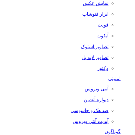
نمایش عکس
ابزار فتوشاپ
فونت
آیکون
تصاویر استوک
تصاویر لایه باز
وکتور
امنیتی
آنتی ویروس
دیواره آتشین
ضد هک و جاسوسی
آپدیت آنتی ویروس
گوناگون