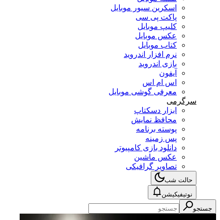
اسکرین سیور موبایل
پاکت پی سی
کلیپ موبایل
عکس موبایل
کتاب موبایل
نرم افزار اندروید
بازی اندروید
آیفون
اس ام اس
معرفی گوشی موبایل
سرگرمی
ابزار دسکتاپ
محافظ نمایش
پوسته برنامه
پس زمینه
دانلود بازی کامپیوتر
عکس ماشین
تصاویر گرافیکی
حالت شب
نوتیفیکیشن
جستجو