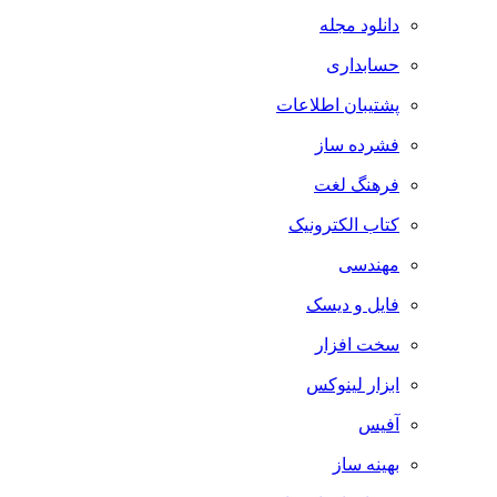
دانلود مجله
حسابداری
پشتیبان اطلاعات
فشرده ساز
فرهنگ لغت
کتاب الکترونیک
مهندسی
فایل و دیسک
سخت افزار
ابزار لینوکس
آفیس
بهینه ساز