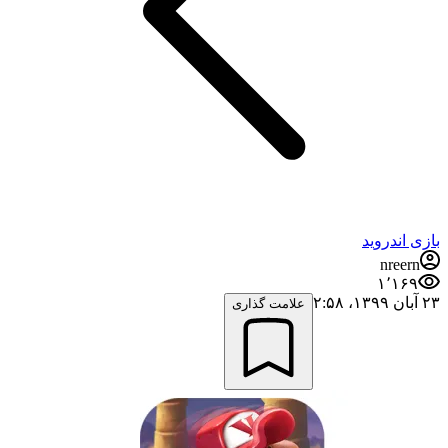
بازی اندروید
nreern
۱٬۱۶۹
۲۳ آبان ۱۳۹۹،‏ ۲:۵۸
علامت گذاری