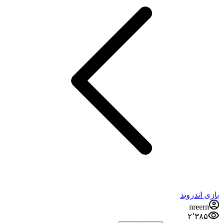
بازی اندروید
nreern
۲٬۳۸۵