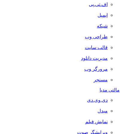
اف.تی.پی
ایمیل
شبکه
طراحی وب
قالب سایت
مدیریت دانلود
مرورگر وب
مسنجر
مالتی مدیا
دی.وی.دی
مبدل
نمایش فیلم
ویرایشگر صوت